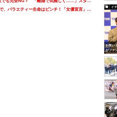
岡田圭右、娘・岡田結実の話は控室でも完全NG？ 「離婚で気難しく……」スタッフ困惑中
イ
岡田結実「離婚の両親ネタはNG」で、バラエティー生命はピンチ！「女優宣言」の裏事情
お笑いト
がファ