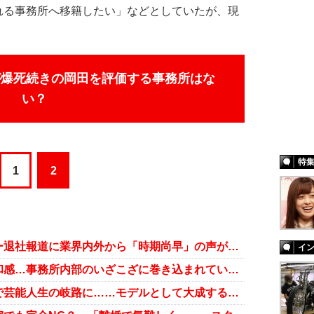
れる事務所へ移籍したい」などとしていたが、現
が爆死続きの岡田を評価する事務所はな
い？
特
1
2
岡田結実、女優専念によるオスカー退社報道に業界内外から「時期尚早」の声が続出
イ
岡田結実、オスカー退社報道に違和感…事務所内部のいざこざに巻き込まれている!?
岡田結実“ますおか岡田の娘”封印で芸能人生の岐路に……モデルとして大成する可能性は？