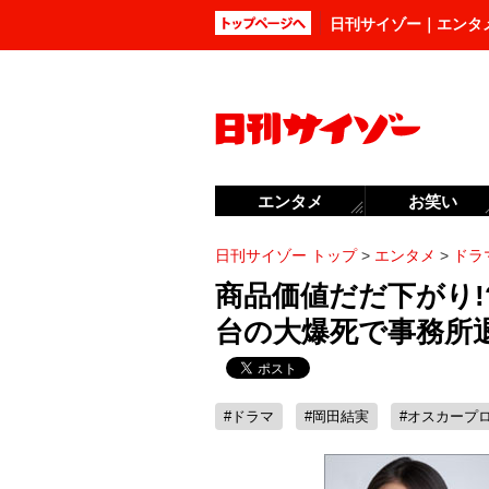
日刊サイゾー｜エンタ
エンタメ
お笑い
日刊サイゾー トップ
>
エンタメ
>
ドラ
商品価値だだ下がり!
台の大爆死で事務所
#ドラマ
#岡田結実
#オスカープ