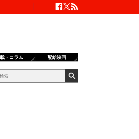
載・コラム
配給映画