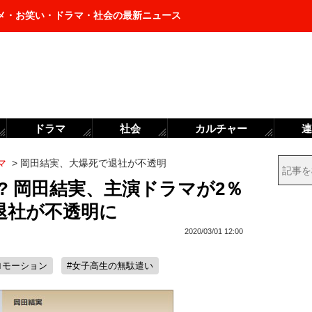
メ・お笑い・ドラマ・社会の最新ニュース
ドラマ
社会
カルチャー
連
マ
>
岡田結実、大爆死で退社が不透明
? 岡田結実、主演ドラマが2％
退社が不透明に
2020/03/01 12:00
ロモーション
#女子高生の無駄遣い