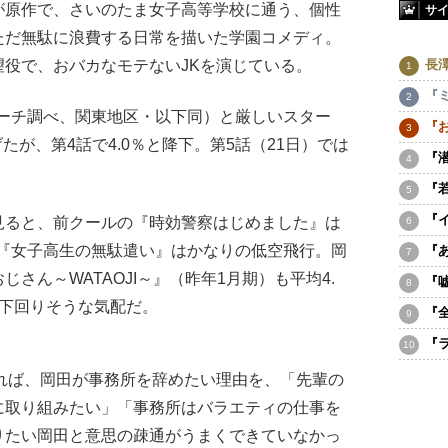
原作で、さいのたま女子高等学校に通う、個性
サ
ただ無駄に浪費する日常を描いた学園コメディ。
長
役で、おバカなモテないJKを演じている。
『
サーチ調べ、関東地区・以下同）と厳しいスター
『
上げたが、第4話で4.0％と降下。第5話（21日）では
『
『
『
ると、前クールの『時効警察はじめました』は
、『女子高生の無駄遣い』はかなりの低空飛行。岡
『
さん～WATAOJI～』（昨年1月期）も平均4.
『
も下回りそうな気配だ。
『
『
れば、岡田が事務所を辞めたい理由を、「先輩の
に取り組みたい」「事務所はバラエティの仕事を
りたい岡田と意思の疎通がうまくできていなかっ