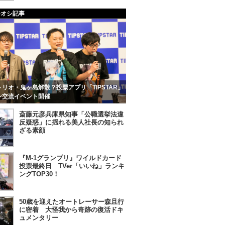
チオシ記事
リオ・鬼ヶ島解散？投票アプリ「TIPSTAR」
ン交流イベント開催
斎藤元彦兵庫県知事「公職選挙法違
反疑惑」に揺れる美人社長の知られ
ざる素顔
『M-1グランプリ』ワイルドカード
投票最終日 TVer「いいね」ランキ
ングTOP30！
50歳を迎えたオートレーサー森且行
に密着 大怪我から奇跡の復活ドキ
ュメンタリー