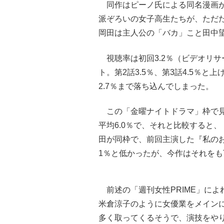
同作はピーノ氏による同名漫画が
派ぞろいの女子高生たちが、ただ
岡田は主人公の「バカ」こと田中望
視聴率は初回3.2％（ビデオリ
ト。第2話3.5％、第3話4.5％と
2.7％まで落ち込んでしまった。
この「金曜ナイトドラマ」枠で見
平均6.0％で、それと比較すると
田が同枠で、前回主演した『私のおじ
1％と低かったが、今作はそれを
前述の「週刊女性PRIME」によ
米倉涼子のように女優業をメイン
多く取ってくるそうで、演技をや