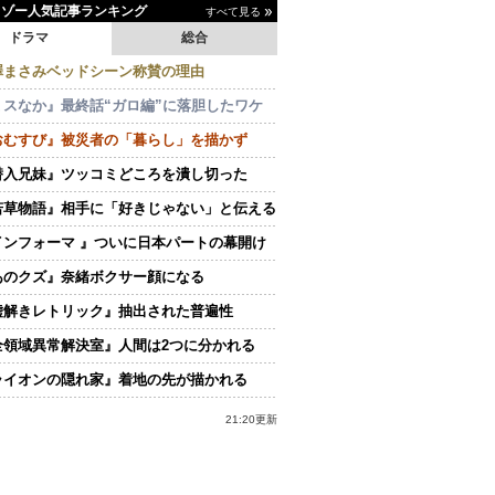
イゾー人気記事ランキング
すべて見る
ドラマ
総合
澤まさみベッドシーン称賛の理由
ミスなか』最終話“ガロ編”に落胆したワケ
おむすび』被災者の「暮らし」を描かず
潜入兄妹』ツッコミどころを潰し切った
若草物語』相手に「好きじゃない」と伝える
インフォーマ 』ついに日本パートの幕開け
あのクズ』奈緒ボクサー顔になる
嘘解きレトリック』抽出された普遍性
全領域異常解決室』人間は2つに分かれる
ライオンの隠れ家』着地の先が描かれる
21:20更新