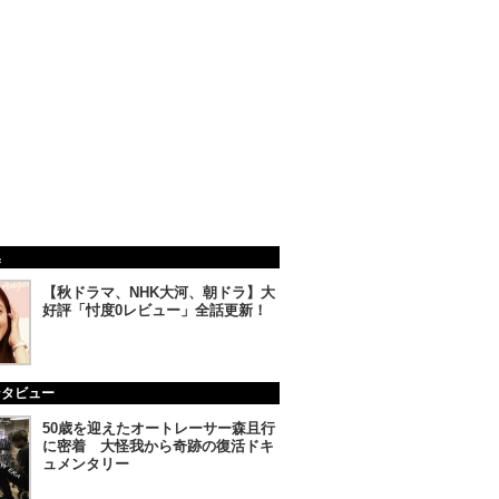
集
【秋ドラマ、NHK大河、朝ドラ】大
好評「忖度0レビュー」全話更新！
ンタビュー
50歳を迎えたオートレーサー森且行
に密着 大怪我から奇跡の復活ドキ
ュメンタリー