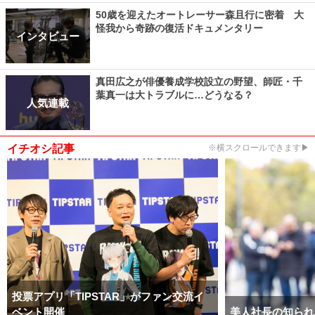
50歳を迎えたオートレーサー森且行に密着 大
怪我から奇跡の復活ドキュメンタリー
インタビュー
真田広之が俳優養成学校設立の野望、師匠・千
葉真一は大トラブルに…どうなる？
人気連載
イチオシ記事
※横スクロールできます▶
投票アプリ「TIPSTAR」がファン交流イ
ベント開催
美人社長の知られ