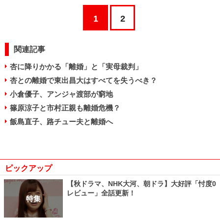
1
2
関連記事
杏に降りかかる「離婚」と「実母裁判」
杏との離婚で東出昌大はすべてを失うべき？
小倉優子、アンジャ渡部が窮地
篠原涼子と市村正親も離婚危機？
飯島直子、路チュー夫と離婚へ
ピックアップ
【秋ドラマ、NHK大河、朝ドラ】大好評「忖度0
レビュー」全話更新！
特集