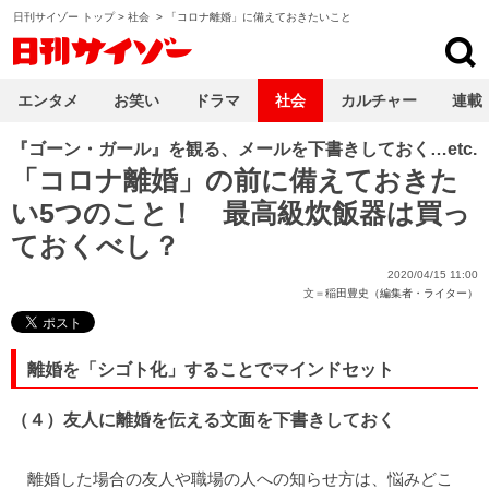
日刊サイゾー トップ
>
社会
>
「コロナ離婚」に備えておきたいこと
日刊サイゾー
エンタメ
お笑い
ドラマ
社会
カルチャー
連載
『ゴーン・ガール』を観る、メールを下書きしておく…etc.
「コロナ離婚」の前に備えておきた
い5つのこと！ 最高級炊飯器は買っ
ておくべし？
2020/04/15 11:00
文＝
稲田豊史（編集者・ライター）
離婚を「シゴト化」することでマインドセット
（４）友人に離婚を伝える文面を下書きしておく
離婚した場合の友人や職場の人への知らせ方は、悩みどこ