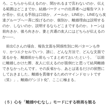
ろ。こちらから伝えるのか、聞かれるまで言わないのか。伝え
る範囲はどこまでか。結婚パーティーの出席者へは報告マスト
か否か。伝える手段は口頭か、メールか、LINEか。LINEなら友
達グループへ一斉に投げるのか、個別か。離婚理由は説明する
のか、しないのか。説明するならどこまでするのか。トーンは
前向きか、後ろ向きか。妻と共通の友人にはどちらが伝えるの
か――。
前出Cさんの場合、報告文面を関係性別に何パターンも作
り、かつエクセルでいつ、誰に、どんな方法で、どんな文面で
送るかを、離婚前から前もってまとめておいたという。「以前
に離婚しかけた際、友人に伝えるのが面倒だと思って結局離婚
できなかったんです。その反省から、あとは送るだけの状態に
しておきました。離婚を貫徹するためのマインドセットです
（笑）」。離婚の“シゴト化”、ここに極まる。
（５）心を「離婚やむなし」モードにする映画を観る