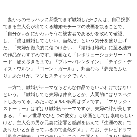
妻からのモラハラに我慢できず離婚したEさんは、自己投影
できる主人公が出てくる離婚モチーフの映画を観ることで、
「自分がいかにかわいそうな被害者であるかを改めて確認」
し、「僕は離婚してもいい、当然だ」という気分を盛り上げ
た。「夫婦が徹底的に傷つけ合い、『結婚は地獄』に至る結末
の作品がおすすめです。洋画なら『レボリューショナリー・ロ
ード 燃え尽きるまで』『ブルーバレンタイン』『テイク・デ
ィス・ワルツ』『ゴーン・ガール』、邦画なら『夢売るふた
り』あたりが、マゾヒスティックでいい。
一方で、離婚がテーマならどんな作品でもいいわけではない
という。「離婚しても夫婦は仲良しとか、人間的にはリスペク
トしあってる、みたいなヌルい映画はダメです。『マリッジ・
ストーリー』はずばり離婚がテーマですが、夫婦の絆が美しす
ぎる。『her／世界でひとつの彼女』も映画としては素晴らしい
けど、主人公の男が元妻に謝罪と感謝を伝えて『生涯の友』で
ありたいとか言っているので全然ダメ」。なお、テレビドラマ
『最高の離婚』（フジテレビ）について聞くと、「あれは離婚