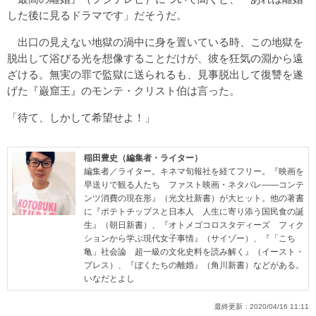
した後に見るドラマです」だそうだ。
出口の見えない地獄の渦中に身を置いている時、この地獄を
脱出して浴びる光を想像することだけが、彼を狂気の淵から遠
ざける。無実の罪で監獄に送られるも、見事脱出して復讐を遂
げた『巌窟王』のモンテ・クリスト伯は言った。
「待て、しかして希望せよ！」
稲田豊史（編集者・ライター）
編集者／ライター。キネマ旬報社を経てフリー。『映画を
早送りで観る人たち ファスト映画・ネタバレ――コンテ
ンツ消費の現在形』（光文社新書）が大ヒット。他の著書
に『ポテトチップスと日本人 人生に寄り添う国民食の誕
生』（朝日新書）、『オトメゴコロスタディーズ フィク
ションから学ぶ現代女子事情』（サイゾー）、『「こち
亀」社会論 超一級の文化史料を読み解く』（イースト・
プレス）、『ぼくたちの離婚』（角川新書）などがある。
いなだとよし
最終更新：
2020/04/16 11:11