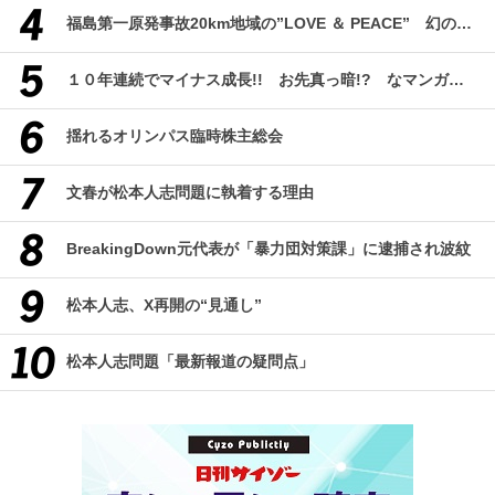
福島第一原発事故20km地域の”LOVE ＆ PEACE” 幻のコミューン「獏原人村」の現在
１０年連続でマイナス成長!! お先真っ暗!? なマンガ産業研究
揺れるオリンパス臨時株主総会
文春が松本人志問題に執着する理由
BreakingDown元代表が「暴力団対策課」に逮捕され波紋
松本人志、X再開の“見通し”
松本人志問題「最新報道の疑問点」