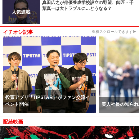
真田広之が俳優養成学校設立の野望、師匠・千
葉真一は大トラブルに…どうなる？
人気連載
イチオシ記事
※横スクロールできます▶
投票アプリ「TIPSTAR」がファン交流イ
ベント開催
美人社長の知られ
配給映画