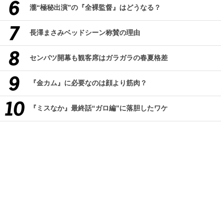
瀧“極秘出演”の『全裸監督』はどうなる？
長澤まさみベッドシーン称賛の理由
センバツ開幕も観客席はガラガラの春夏格差
『金カム』に必要なのは顔より筋肉？
『ミスなか』最終話“ガロ編”に落胆したワケ