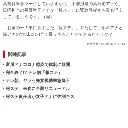
高視聴率をマークしていますから、土曜担当の高島彩アナや、
日曜担当の長野智子アナが『報ステ』に緊急登板する案も浮上
しているようです」（同）
お家の一大事に直面した『報ステ』。果たして、小木アナと
森アナの“地味コンビ”で乗り切ることができるだろうか？
最終更新：
2020/04/15 17:44
関連記事
富川アナコロナ感染で体制に疑問
完全終了!? テレ朝『報ステ』
テレ朝、ヤラセ発覚視聴率急降下
報ステ、来春に全面リニューアル
報ステ責任者が女子アナに強制キス