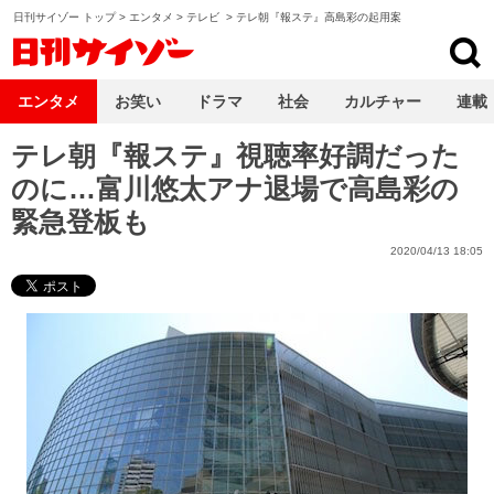
日刊サイゾー トップ
>
エンタメ
>
テレビ
>
テレ朝『報ステ』高島彩の起用案
日刊サイゾー
エンタメ
お笑い
ドラマ
社会
カルチャー
連載
テレ朝『報ステ』視聴率好調だった
のに…富川悠太アナ退場で高島彩の
緊急登板も
2020/04/13 18:05