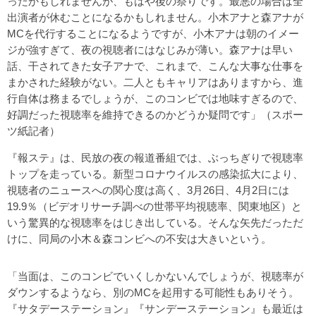
ったかもしれませんが、もはや後の祭りです。最悪の場合は全
出演者が休むことになるかもしれません。小木アナと森アナが
MCを代行することになるようですが、小木アナは朝のイメー
ジが強すぎて、夜の視聴者にはなじみが薄い。森アナは早い
話、干されてきた女子アナで、これまで、こんな大事な仕事を
まかされた経験がない。二人ともキャリアはありますから、進
行自体は務まるでしょうが、このコンビでは地味すぎるので、
好調だった視聴率を維持できるのかどうか疑問です」（スポー
ツ紙記者）
『報ステ』は、民放の夜の報道番組では、ぶっちぎりで視聴率
トップを走っている。新型コロナウイルスの感染拡大により、
視聴者のニュースへの関心度は高く、3月26日、4月2日には
19.9％（ビデオリサーチ調べの世帯平均視聴率、関東地区）と
いう驚異的な視聴率をはじき出している。そんな矢先だっただ
けに、同局の小木＆森コンビへの不安は大きいという。
「当面は、このコンビでいくしかないんでしょうが、視聴率が
ダウンするようなら、別のMCを起用する可能性もありそう。
『サタデーステーション』『サンデーステーション』も最近は