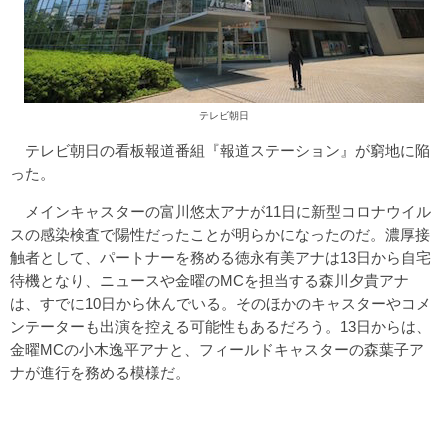
テレビ朝日
テレビ朝日の看板報道番組『報道ステーション』が窮地に陥
った。
メインキャスターの富川悠太アナが11日に新型コロナウイル
スの感染検査で陽性だったことが明らかになったのだ。濃厚接
触者として、パートナーを務める徳永有美アナは13日から自宅
待機となり、ニュースや金曜のMCを担当する森川夕貴アナ
は、すでに10日から休んでいる。そのほかのキャスターやコメ
ンテーターも出演を控える可能性もあるだろう。13日からは、
金曜MCの小木逸平アナと、フィールドキャスターの森葉子ア
ナが進行を務める模様だ。