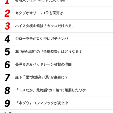
有名人サイン“ネット売買”の闇
セクゾがオリコン1位も実売は……
ハイスタ横山健は「カッコだけの男」
ジローラモがロケ中にガチナンパ
瀧“極秘出演”の『全裸監督』はどうなる？
長澤まさみベッドシーン称賛の理由
森下千里“意識高い系”が裏目に？
『ミスなか』最終話“ガロ編”に落胆したワケ
『水ダウ』コジマジックが炎上中