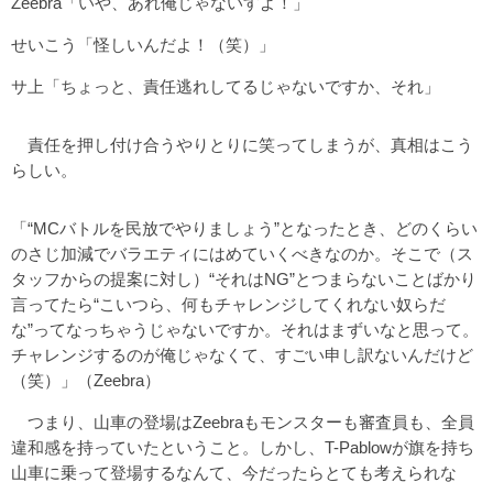
Zeebra「いや、あれ俺じゃないすよ！」
せいこう「怪しいんだよ！（笑）」
サ上「ちょっと、責任逃れしてるじゃないですか、それ」
責任を押し付け合うやりとりに笑ってしまうが、真相はこう
らしい。
「“MCバトルを民放でやりましょう”となったとき、どのくらい
のさじ加減でバラエティにはめていくべきなのか。そこで（ス
タッフからの提案に対し）“それはNG”とつまらないことばかり
言ってたら“こいつら、何もチャレンジしてくれない奴らだ
な”ってなっちゃうじゃないですか。それはまずいなと思って。
チャレンジするのが俺じゃなくて、すごい申し訳ないんだけど
（笑）」（Zeebra）
つまり、山車の登場はZeebraもモンスターも審査員も、全員
違和感を持っていたということ。しかし、T-Pablowが旗を持ち
山車に乗って登場するなんて、今だったらとても考えられな