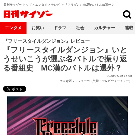
日刊サイゾー トップ
>
エンタメ
>
テレビ
>
『フリダン』MC漢のバトルは選外？
日刊サイゾー
エンタメ
お笑い
ドラマ
社会
カルチャー
連載
『フリースタイルダンジョン』レビュー
『フリースタイルダンジョン』いと
うせいこうが選ぶ名バトルで振り返
る番組史 MC漢のバトルは選外？
2020/05/19 16:00
文＝
寺西ジャジューカ（芸能・テレビウォッチャー）