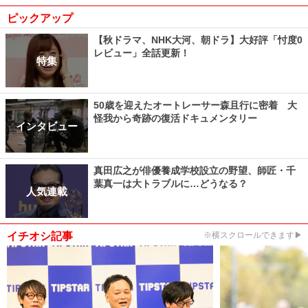
ピックアップ
【秋ドラマ、NHK大河、朝ドラ】大好評「忖度0
レビュー」全話更新！
特集
50歳を迎えたオートレーサー森且行に密着 大
怪我から奇跡の復活ドキュメンタリー
インタビュー
真田広之が俳優養成学校設立の野望、師匠・千
葉真一は大トラブルに…どうなる？
人気連載
イチオシ記事
※横スクロールできます▶