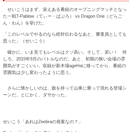
せいこうはまず、栄えある番組のオープニングマッチとなっ
た一戦T-Pablow（てぃー・ぱぶろ） vs Dragon One（どらご
ん・わん）を挙げた。
「このレベルでやるのなら絶対伝わるなあと、審査員としても
思った」（せいこう）
確かに、いま見てもレベルはクソ高い。そして、若い！ 何
しろ、2015年9月のバトルなのだ。あと、初期の狭い会場の雰
囲気がすごくいい。収録が新木場ageHaに移ってから、番組の
雰囲気は少し変わったように思う。
さらに懐かしいのは、旗を持って山車に乗って現れる登場シ
ーンだ。とにかく、ダサかった。
せいこう「あれはZeebraの発案なの？」