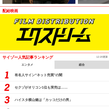
配給映画
サイゾー人気記事ランキング
12:20更新
エンタメ
総合
有名人サイン“ネット売買”の闇
セクゾがオリコン1位も実売は……
ハイスタ横山健は「カッコだけの男」