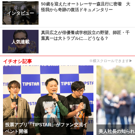
50歳を迎えたオートレーサー森且行に密着 大
怪我から奇跡の復活ドキュメンタリー
インタビュー
真田広之が俳優養成学校設立の野望、師匠・千
葉真一は大トラブルに…どうなる？
人気連載
イチオシ記事
※横スクロールできます▶
投票アプリ「TIPSTAR」がファン交流イ
ベント開催
美人社長の知られ