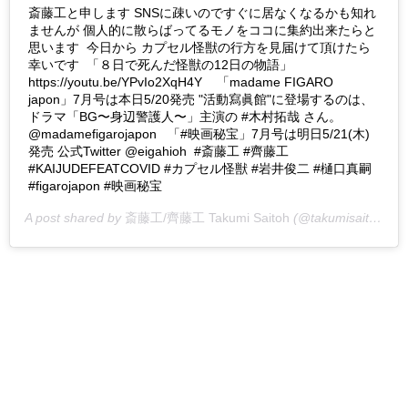
斎藤工と申します SNSに疎いのですぐに居なくなるかも知れ
ませんが 個人的に散らばってるモノをココに集約出来たらと
思います 今日から カプセル怪獣の行方を見届けて頂けたら
幸いです 「８日で死んだ怪獣の12日の物語」
https://youtu.be/YPvIo2XqH4Y 「madame FIGARO
japon」7月号は本日5/20発売 "活動寫眞館"に登場するのは、
ドラマ「BG〜身辺警護人〜」主演の #木村拓哉 さん。
@madamefigarojapon 「#映画秘宝」7月号は明日5/21(木)
発売 公式Twitter @eigahioh #斎藤工 #齊藤工
#KAIJUDEFEATCOVID #カプセル怪獣 #岩井俊二 #樋口真嗣
#figarojapon #映画秘宝
A post shared by
斎藤工/齊藤工 Takumi Saitoh
(@takumisaitoh_official) on