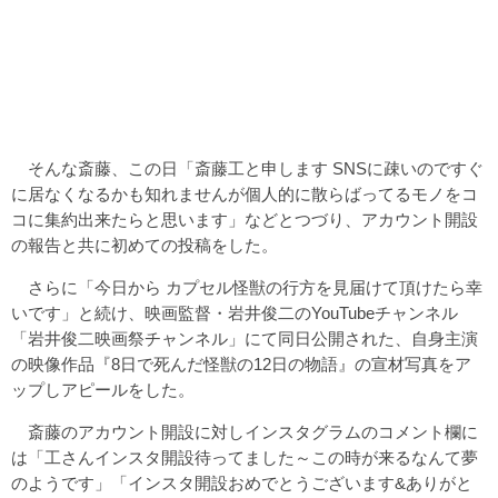
そんな斎藤、この日「斎藤工と申します SNSに疎いのですぐ
に居なくなるかも知れませんが個人的に散らばってるモノをコ
コに集約出来たらと思います」などとつづり、アカウント開設
の報告と共に初めての投稿をした。
さらに「今日から カプセル怪獣の行方を見届けて頂けたら幸
いです」と続け、映画監督・岩井俊二のYouTubeチャンネル
「岩井俊二映画祭チャンネル」にて同日公開された、自身主演
の映像作品『8日で死んだ怪獣の12日の物語』の宣材写真をア
ップしアピールをした。
斎藤のアカウント開設に対しインスタグラムのコメント欄に
は「工さんインスタ開設待ってました～この時が来るなんて夢
のようです」「インスタ開設おめでとうございます&ありがと