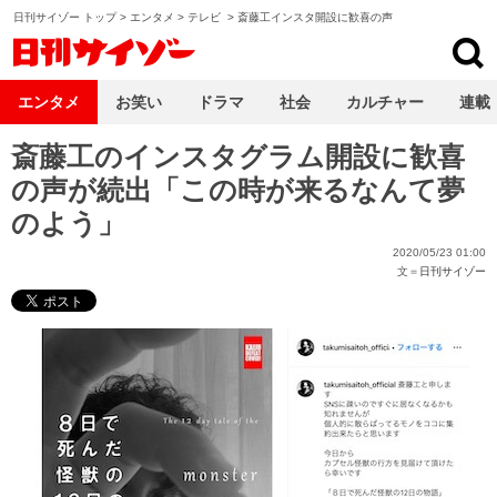
日刊サイゾー トップ
>
エンタメ
>
テレビ
>
斎藤工インスタ開設に歓喜の声
日刊サイゾー
エンタメ
お笑い
ドラマ
社会
カルチャー
連載
斎藤工のインスタグラム開設に歓喜
の声が続出「この時が来るなんて夢
のよう」
2020/05/23 01:00
文＝
日刊サイゾー