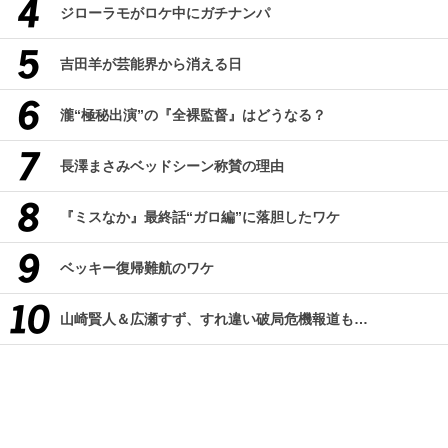
ジローラモがロケ中にガチナンパ
吉田羊が芸能界から消える日
瀧“極秘出演”の『全裸監督』はどうなる？
長澤まさみベッドシーン称賛の理由
『ミスなか』最終話“ガロ編”に落胆したワケ
ベッキー復帰難航のワケ
山崎賢人＆広瀬すず、すれ違い破局危機報道も…