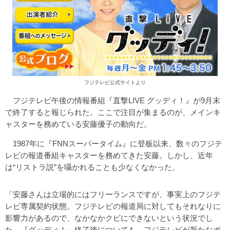
フジテレビ公式サイトより
フジテレビ午後の情報番組『直撃LIVE グッディ！』が9月末
で終了すると報じられた。ここで注目が集まるのが、メインキ
ャスターを務めている安藤優子の動向だ。
1987年に『FNNスーパータイム』に登板以来、数々のフジテ
レビの報道番組キャスターを務めてきた安藤。しかし、近年
は“リストラ説”を囁かれることも少なくなかった。
「安藤さんは立場的にはフリーランスですが、事実上のフジテ
レビ専属契約状態。フジテレビの報道局に対してもそれなりに
影響力があるので、なかなかクビにできないという状況でし
た。『グッディ！』終了後についても、フジテレビが新たなポ