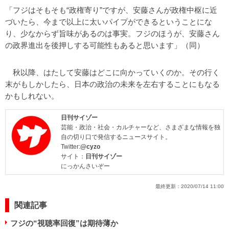
「フジはそもそも“政権寄り”ですが、安藤さんが政権中枢に近
づいたら、今まで以上に太いパイプができるということにな
り、少なからず旨味があるのは事実。フジのほうが、安藤さん
の政界進出を後押しする可能性もあると思います」（同）
秋以降、はたして安藤はどこに向かっていくのか。その行く
末がもしかしたら、日本の政治の未来を左右することにもなる
かもしれない。
日刊サイゾー
芸能・政治・社会・カルチャーなど、さまざまな情報を独
自の切り口で発信するニュースサイト。
Twitter:
@cyzo
サイト：
日刊サイゾー
にっかんさいぞー
最終更新：
2020/07/14 11:00
関連記事
フジの“視聴率回復”は期待薄か