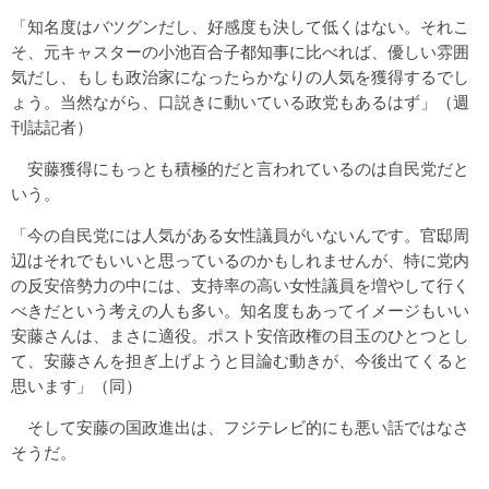
「知名度はバツグンだし、好感度も決して低くはない。それこ
そ、元キャスターの小池百合子都知事に比べれば、優しい雰囲
気だし、もしも政治家になったらかなりの人気を獲得するでし
ょう。当然ながら、口説きに動いている政党もあるはず」（週
刊誌記者）
安藤獲得にもっとも積極的だと言われているのは自民党だと
いう。
「今の自民党には人気がある女性議員がいないんです。官邸周
辺はそれでもいいと思っているのかもしれませんが、特に党内
の反安倍勢力の中には、支持率の高い女性議員を増やして行く
べきだという考えの人も多い。知名度もあってイメージもいい
安藤さんは、まさに適役。ポスト安倍政権の目玉のひとつとし
て、安藤さんを担ぎ上げようと目論む動きが、今後出てくると
思います」（同）
そして安藤の国政進出は、フジテレビ的にも悪い話ではなさ
そうだ。