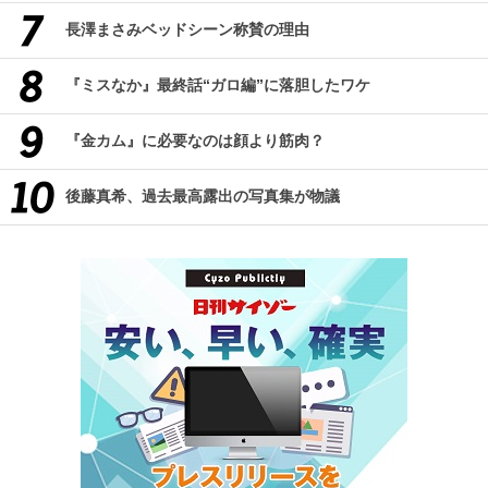
長澤まさみベッドシーン称賛の理由
『ミスなか』最終話“ガロ編”に落胆したワケ
『金カム』に必要なのは顔より筋肉？
後藤真希、過去最高露出の写真集が物議