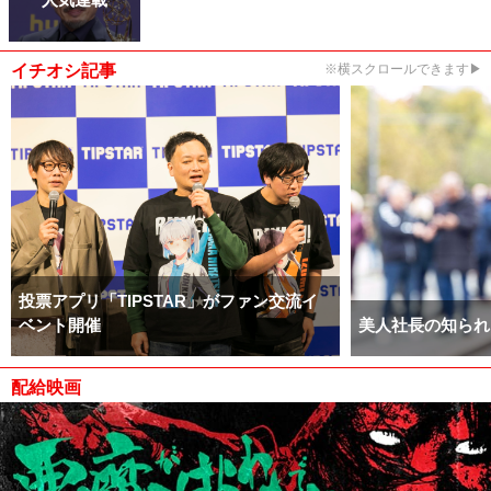
イチオシ記事
※横スクロールできます▶
投票アプリ「TIPSTAR」がファン交流イ
ベント開催
美人社長の知られ
配給映画