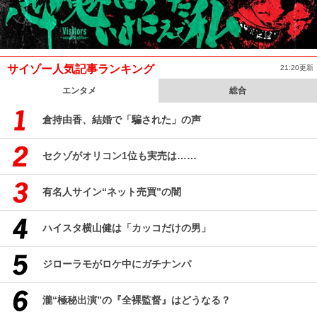
サイゾー人気記事ランキング
21:20更新
エンタメ
総合
倉持由香、結婚で「騙された」の声
セクゾがオリコン1位も実売は……
有名人サイン“ネット売買”の闇
ハイスタ横山健は「カッコだけの男」
ジローラモがロケ中にガチナンパ
瀧“極秘出演”の『全裸監督』はどうなる？