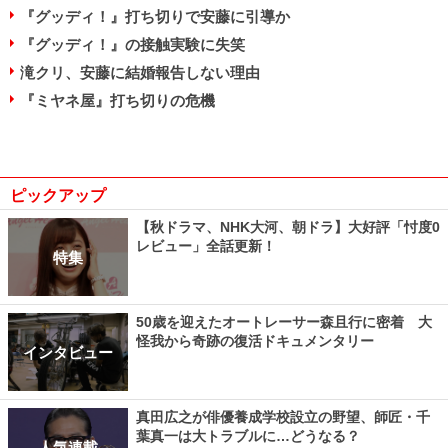
『グッディ！』打ち切りで安藤に引導か
『グッディ！』の接触実験に失笑
滝クリ、安藤に結婚報告しない理由
『ミヤネ屋』打ち切りの危機
ピックアップ
【秋ドラマ、NHK大河、朝ドラ】大好評「忖度0
レビュー」全話更新！
特集
50歳を迎えたオートレーサー森且行に密着 大
怪我から奇跡の復活ドキュメンタリー
インタビュー
真田広之が俳優養成学校設立の野望、師匠・千
葉真一は大トラブルに…どうなる？
人気連載