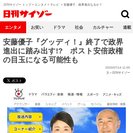
日刊サイゾー トップ
>
エンタメ
>
テレビ
>
安藤優子、政界進出なるか？
日刊サイゾー
エンタメ
お笑い
ドラマ
社会
カルチャー
連載
安藤優子『グッディ！』終了で政界
進出に踏み出す!? ポスト安倍政権
の目玉になる可能性も
2020/07/14 11:00
文＝
日刊サイゾー