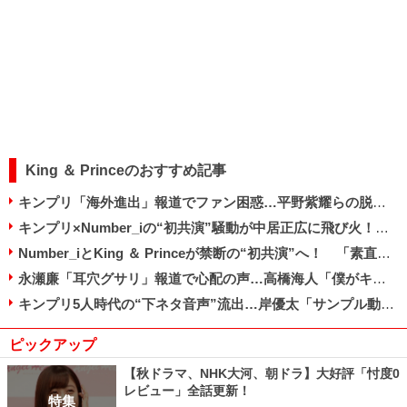
King ＆ Princeのおすすめ記事
キンプリ「海外進出」報道でファン困惑…平野紫耀らの脱退経緯ひっくり返る？
キンプリ×Number_iの“初共演”騒動が中居正広に飛び火！ 放送前から苦言続出のワケ
Number_iとKing ＆ Princeが禁断の“初共演”へ！ 「素直に嬉しい」「複雑」とファン賛否
永瀬廉「耳穴グサリ」報道で心配の声…高橋海人「僕がキンプリ守る」宣言で見えた成長
キンプリ5人時代の“下ネタ音声”流出…岸優太「サンプル動画で十分」で好感度上昇!?
ピックアップ
【秋ドラマ、NHK大河、朝ドラ】大好評「忖度0
レビュー」全話更新！
特集