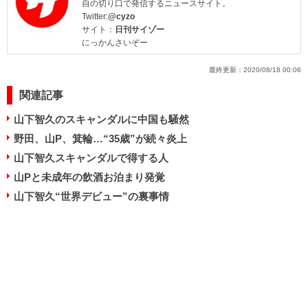
自の切り口で発信するニュースサイト。
Twitter:
@cyzo
サイト：
日刊サイゾー
にっかんさいぞー
最終更新：
2020/08/18 00:06
関連記事
山下智久のスキャンダルに中国も騒然
野田、山P、箕輪…“35歳”が続々炎上
山下智久スキャンダルで得する人
山Pと未成年の飲酒お泊まり発覚
山下智久“世界デビュー”の裏事情