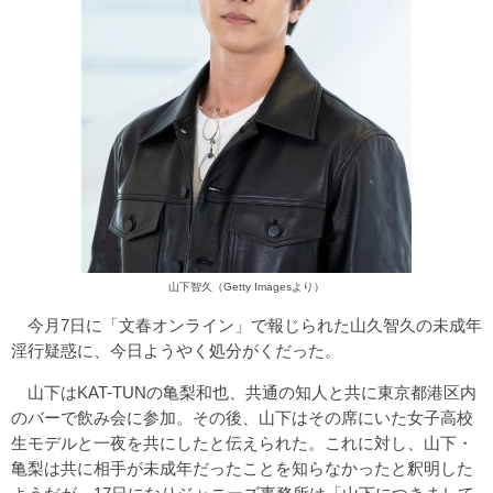
山下智久（Getty Imagesより）
今月7日に「文春オンライン」で報じられた山久智久の未成年
淫行疑惑に、今日ようやく処分がくだった。
山下はKAT-TUNの亀梨和也、共通の知人と共に東京都港区内
のバーで飲み会に参加。その後、山下はその席にいた女子高校
生モデルと一夜を共にしたと伝えられた。これに対し、山下・
亀梨は共に相手が未成年だったことを知らなかったと釈明した