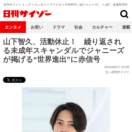
日刊サイゾー トップ
>
エンタメ
>
アイドル
>
STARTO（旧ジャニーズ）
>
山P、未成年印行で
日刊サイゾー
エンタメ
お笑い
ドラマ
社会
カルチャー
連載
山下智久、活動休止！ 繰り返され
る未成年スキャンダルでジャニーズ
が掲げる“世界進出”に赤信号
2020/08/17 19:39
文＝
日刊サイゾー