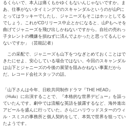
るくらいで、本人は痛くもかゆくもないんじゃないですか。ま
あ、仕事がないタイミングでのスキャンダルというのが山Pに
とってはラッキーでしたし、ジャニーズもそこはホッとしてる
でしょう。これがCDリリース中止とかになると、山Pもへそを
曲げてジャニーズを飛び出しかねないですから。自社の売れっ
子タレントの機嫌を損ねずに済んでよかったと思ってるんじゃ
ないですか」（芸能記者）
この采配で、ジャニーズも山下をつなぎとめておくことはで
きたにせよ、安心している場合ではない。今回のスキャンダル
は山下とジャニーズの今後の展望を阻みかねない事案だから
だ。レコード会社スタッフの話。
「山下さんは今年、日欧共同制作ドラマ『THE HEAD』
（Hulu）に出演することで、『本格的な世界デビュー』を謳っ
ていたんです。劇中では流暢な英語を披露するなど、海外進出
アピールを盛んに行っていた。さらにハリウッドスターのウィ
ル・スミスの事務所と個人契約をして、本気で世界を狙ってい
たようです。