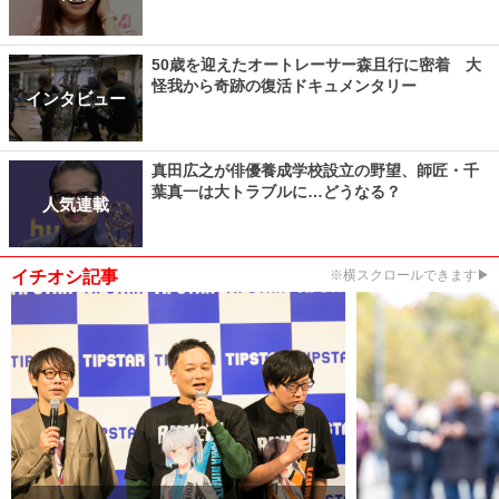
50歳を迎えたオートレーサー森且行に密着 大
怪我から奇跡の復活ドキュメンタリー
インタビュー
真田広之が俳優養成学校設立の野望、師匠・千
葉真一は大トラブルに…どうなる？
人気連載
イチオシ記事
※横スクロールできます▶