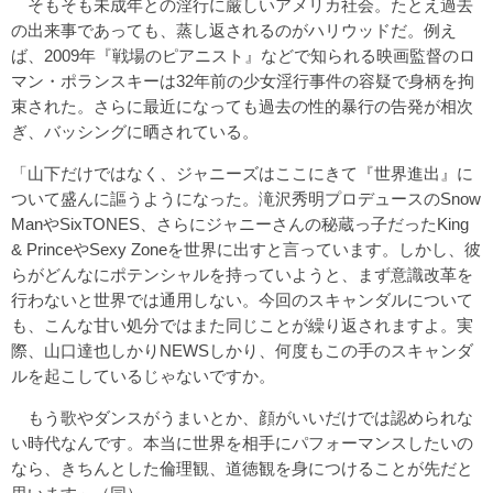
そもそも未成年との淫行に厳しいアメリカ社会。たとえ過去
の出来事であっても、蒸し返されるのがハリウッドだ。例え
ば、2009年『戦場のピアニスト』などで知られる映画監督のロ
マン・ポランスキーは32年前の少女淫行事件の容疑で身柄を拘
束された。さらに最近になっても過去の性的暴行の告発が相次
ぎ、バッシングに晒されている。
「山下だけではなく、ジャニーズはここにきて『世界進出』に
ついて盛んに謳うようになった。滝沢秀明プロデュースのSnow
ManやSixTONES、さらにジャニーさんの秘蔵っ子だったKing
& PrinceやSexy Zoneを世界に出すと言っています。しかし、彼
らがどんなにポテンシャルを持っていようと、まず意識改革を
行わないと世界では通用しない。今回のスキャンダルについて
も、こんな甘い処分ではまた同じことが繰り返されますよ。実
際、山口達也しかりNEWSしかり、何度もこの手のスキャンダ
ルを起こしているじゃないですか。
もう歌やダンスがうまいとか、顔がいいだけでは認められな
い時代なんです。本当に世界を相手にパフォーマンスしたいの
なら、きちんとした倫理観、道徳観を身につけることが先だと