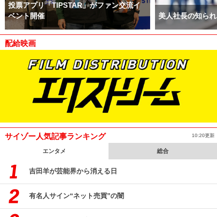
投票アプリ「TIPSTAR」がファン交流イ
ベント開催
美人社長の知られ
配給映画
サイゾー人気記事ランキング
10:20更新
エンタメ
総合
吉田羊が芸能界から消える日
有名人サイン“ネット売買”の闇