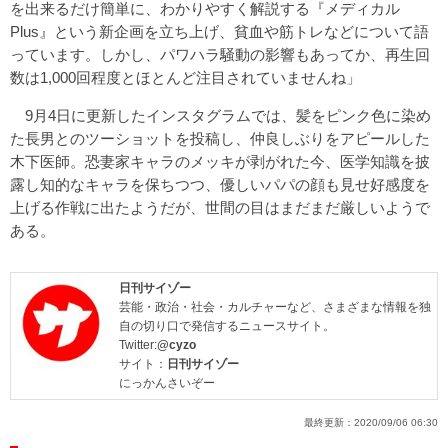
を出来るだけ簡単に、わかりやすく解説する『メディカル
Plus』という新企画を立ち上げ、貧血や筋トレなどについて語
っています。しかし、パワハラ騒動の影響もあってか、再生回
数は1,000回程度とほとんど注目されていませんね」
9月4日に更新したインスタグラムでは、髪をピンク色に染め
た長男とのツーショットを投稿し、仲良しぶりをアピールした
木下医師。恐妻家キャラのメッキが剥がれた今、医学知識を披
露し知的なキャラを保ちつつ、優しいパパの顔も見せ好感度を
上げる作戦に出たようだが、世間の目はまだまだ厳しいようで
ある。
日刊サイゾー
芸能・政治・社会・カルチャーなど、さまざまな情報を独
自の切り口で発信するニュースサイト。
Twitter:
@cyzo
サイト：
日刊サイゾー
にっかんさいぞー
最終更新：
2020/09/06 06:30