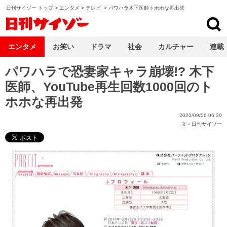
日刊サイゾー トップ
>
エンタメ
>
テレビ
>
パワハラ木下医師トホホな再出発
日刊サイゾー
エンタメ
お笑い
ドラマ
社会
カルチャー
連載
パワハラで恐妻家キャラ崩壊!? 木下
医師、YouTube再生回数1000回のト
ホホな再出発
2020/09/06 06:30
文＝
日刊サイゾー