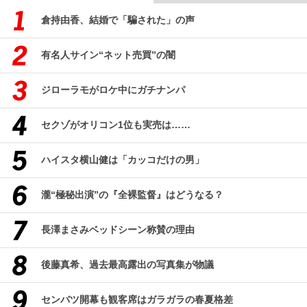
倉持由香、結婚で「騙された」の声
有名人サイン“ネット売買”の闇
ジローラモがロケ中にガチナンパ
セクゾがオリコン1位も実売は……
ハイスタ横山健は「カッコだけの男」
瀧“極秘出演”の『全裸監督』はどうなる？
長澤まさみベッドシーン称賛の理由
後藤真希、過去最高露出の写真集が物議
センバツ開幕も観客席はガラガラの春夏格差