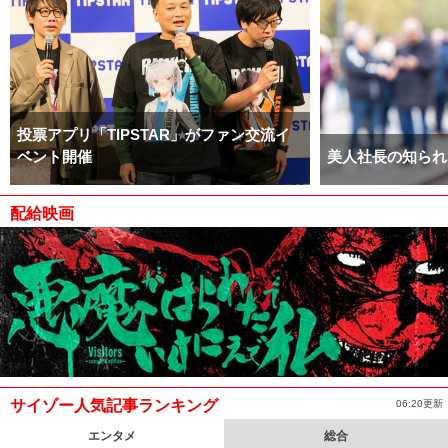
投票アプリ「TIPSTAR」がファン交流イ
ベント開催
美人社長の知られ
配給映画
サイゾー人気記事ランキング
06:20更新
エンタメ
総合