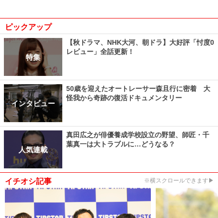
ピックアップ
【秋ドラマ、NHK大河、朝ドラ】大好評「忖度0
レビュー」全話更新！
特集
50歳を迎えたオートレーサー森且行に密着 大
怪我から奇跡の復活ドキュメンタリー
インタビュー
真田広之が俳優養成学校設立の野望、師匠・千
葉真一は大トラブルに…どうなる？
人気連載
イチオシ記事
※横スクロールできます▶