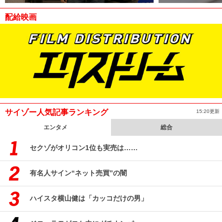
配給映画
サイゾー人気記事ランキング
15:20更新
エンタメ
総合
セクゾがオリコン1位も実売は……
有名人サイン“ネット売買”の闇
ハイスタ横山健は「カッコだけの男」