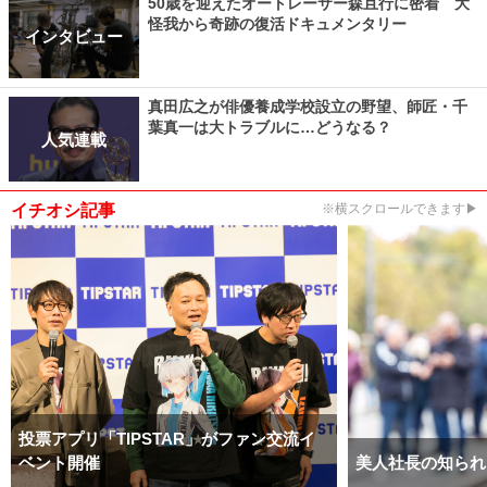
50歳を迎えたオートレーサー森且行に密着 大
怪我から奇跡の復活ドキュメンタリー
インタビュー
真田広之が俳優養成学校設立の野望、師匠・千
葉真一は大トラブルに…どうなる？
人気連載
イチオシ記事
※横スクロールできます▶
投票アプリ「TIPSTAR」がファン交流イ
ベント開催
美人社長の知られ