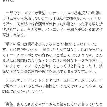
された。
一部では、マツコが新型コロナウィルスの感染拡大の影響に
より以前から意識していた“テレビ終活”に拍車がかかったとい
う話や、同番組の総合演出が代わった影響といった話も取り沙
汰されている。そんな中、バラエティー番組を手掛ける放送作
家はこう語る。
「最大の理由は明石家さんまさんとの“相性”と言われていま
す。別に仲が悪いとか、喧嘩したとかではなく、以前からどう
もトークのテンポがかみ合わないと感じていたようです。さん
まさんは機関銃のようなテンポの速い軽妙なトークを得意とし
ていますが、マツコさんは時にはじっくりと間をとったり、沈
黙や表情で自身の意思や感情を表現するタイプですからね」
ともにテレビタレントとしては超一流同士で、お互いの実力
は認め合っているものの、相性という点ではけっしてベストな
関係ではなかったようだ。
「実際、さんまさんがマツコさんと絡みにくいと言っていたと