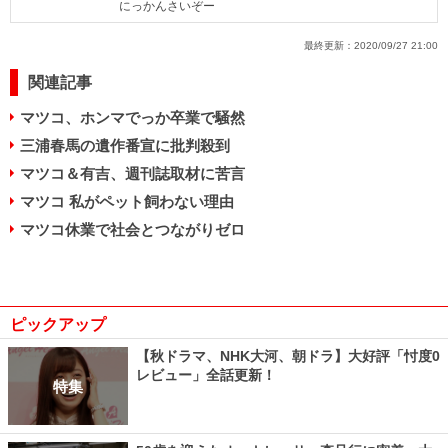
にっかんさいぞー
最終更新：
2020/09/27 21:00
関連記事
マツコ、ホンマでっか卒業で騒然
三浦春馬の遺作番宣に批判殺到
マツコ＆有吉、週刊誌取材に苦言
マツコ 私がペット飼わない理由
マツコ休業で社会とつながりゼロ
ピックアップ
【秋ドラマ、NHK大河、朝ドラ】大好評「忖度0
レビュー」全話更新！
特集