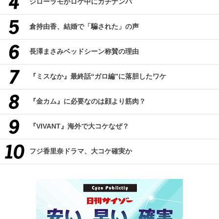
ジローラモがロケ中にガチナンパ
倉持由香、結婚で「騙された」の声
長澤まさみベッドシーン称賛の理由
『ミスなか』最終話“ガロ編”に落胆したワケ
『金カム』に必要なのは顔より筋肉？
『VIVANT』海外で大コケなぜ？
フジ香里奈ドラマ、大コケ確実か