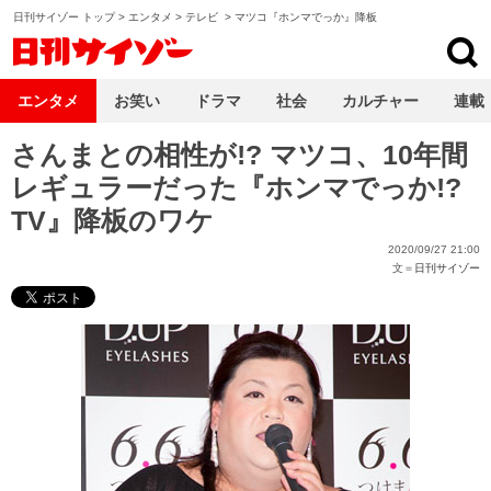
日刊サイゾー トップ
>
エンタメ
>
テレビ
>
マツコ『ホンマでっか』降板
日刊サイゾー
エンタメ
お笑い
ドラマ
社会
カルチャー
連載
さんまとの相性が!? マツコ、10年間
レギュラーだった『ホンマでっか!?
TV』降板のワケ
2020/09/27 21:00
文＝
日刊サイゾー