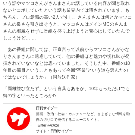
いう話やマツコさんがさんまさんの話している内容が聞き取れ
ないとコボしていたという話も業界内では噂されています。も
ちろん、プロ意識の高い2人ですし、さんまさんは何とかマツコ
さんの良さを引き出そうと、マツコさんはメインMCのさんま
さんの邪魔をせずに番組を盛り上げようと苦心はしていたんで
しょうけど……。
あの番組に関しては、正直言って以前からマツコさんがかな
りさんまさんに遠慮していて、他の番組ほど魅力や切れ味が発
揮されていないなとは思っていました。そうした中、番組の10
年目の節目ということもあって今回“卒業”という道を選んだの
ではないでしょうか」（同放送作家）
「両雄並び立たず」という言葉もあるが、10年もっただけでも
御の字といったところか!?
日刊サイゾー
芸能・政治・社会・カルチャーなど、さまざまな情報を独
自の切り口で発信するニュースサイト。
Twitter:
@cyzo
サイト：
日刊サイゾー