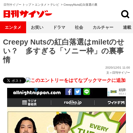
日刊サイゾー トップ
>
エンタメ
>
テレビ
>
CreepyNuts紅白落選の裏
日刊サイゾー
エンタメ
お笑い
ドラマ
社会
カルチャー
連載
Creepy Nutsの紅白落選はmiletのせ
い？ 多すぎる「ソニー枠」の裏事
情
2020/12/01 11:00
文＝
日刊サイゾー