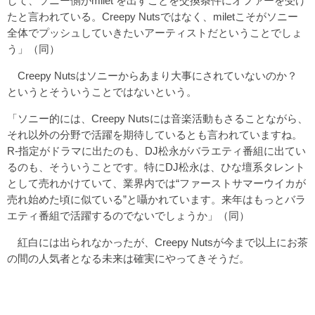
して、ソニー側がmilet を出すことを交換条件にオファーを受け
たと言われている。Creepy Nutsではなく、miletこそがソニー
全体でプッシュしていきたいアーティストだということでしょ
う」（同）
Creepy Nutsはソニーからあまり大事にされていないのか？
というとそういうことではないという。
「ソニー的には、Creepy Nutsには音楽活動もさることながら、
それ以外の分野で活躍を期待しているとも言われていますね。
R-指定がドラマに出たのも、DJ松永がバラエティ番組に出てい
るのも、そういうことです。特にDJ松永は、ひな壇系タレント
として売れかけていて、業界内では“ファーストサマーウイカが
売れ始めた頃に似ている”と囁かれています。来年はもっとバラ
エティ番組で活躍するのでないでしょうか」（同）
紅白には出られなかったが、Creepy Nutsが今まで以上にお茶
の間の人気者となる未来は確実にやってきそうだ。