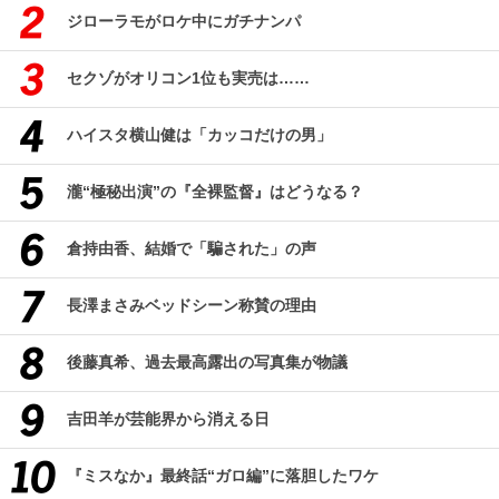
ジローラモがロケ中にガチナンパ
セクゾがオリコン1位も実売は……
ハイスタ横山健は「カッコだけの男」
瀧“極秘出演”の『全裸監督』はどうなる？
倉持由香、結婚で「騙された」の声
長澤まさみベッドシーン称賛の理由
後藤真希、過去最高露出の写真集が物議
吉田羊が芸能界から消える日
『ミスなか』最終話“ガロ編”に落胆したワケ