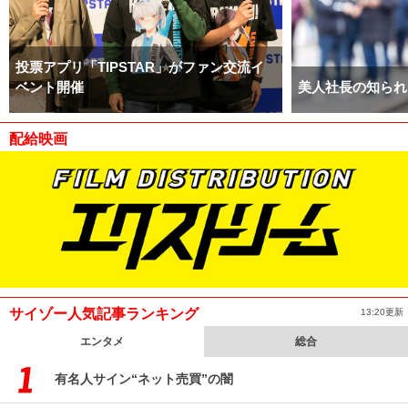
投票アプリ「TIPSTAR」がファン交流イ
ベント開催
美人社長の知られ
配給映画
サイゾー人気記事ランキング
13:20更新
エンタメ
総合
有名人サイン“ネット売買”の闇