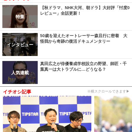
【秋ドラマ、NHK大河、朝ドラ】大好評「忖度0
レビュー」全話更新！
特集
50歳を迎えたオートレーサー森且行に密着 大
怪我から奇跡の復活ドキュメンタリー
インタビュー
真田広之が俳優養成学校設立の野望、師匠・千
葉真一は大トラブルに…どうなる？
人気連載
イチオシ記事
※横スクロールできます▶