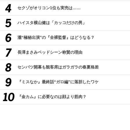
セクゾがオリコン1位も実売は……
ハイスタ横山健は「カッコだけの男」
瀧“極秘出演”の『全裸監督』はどうなる？
長澤まさみベッドシーン称賛の理由
センバツ開幕も観客席はガラガラの春夏格差
『ミスなか』最終話“ガロ編”に落胆したワケ
『金カム』に必要なのは顔より筋肉？