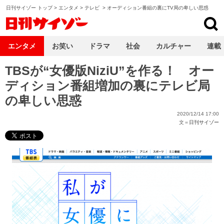
日刊サイゾー トップ
>
エンタメ
>
テレビ
>
オーディション番組の裏にTV局の卑しい思惑
日刊サイゾー
エンタメ
お笑い
ドラマ
社会
カルチャー
連載
TBSが“女優版NiziU”を作る！ オー
ディション番組増加の裏にテレビ局
の卑しい思惑
2020/12/14 17:00
文＝
日刊サイゾー