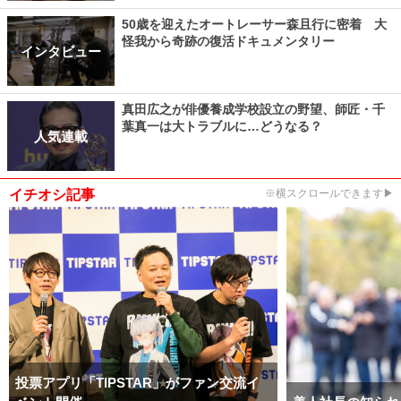
50歳を迎えたオートレーサー森且行に密着 大
怪我から奇跡の復活ドキュメンタリー
インタビュー
真田広之が俳優養成学校設立の野望、師匠・千
葉真一は大トラブルに…どうなる？
人気連載
イチオシ記事
※横スクロールできます▶
投票アプリ「TIPSTAR」がファン交流イ