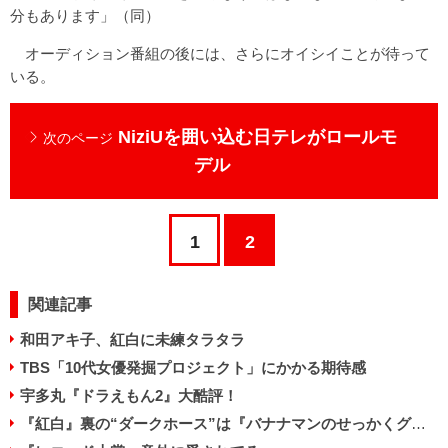
分もあります」（同）
オーディション番組の後には、さらにオイシイことが待って
いる。
NiziUを囲い込む日テレがロールモ
次のページ
デル
1
2
関連記事
和田アキ子、紅白に未練タラタラ
TBS「10代女優発掘プロジェクト」にかかる期待感
宇多丸『ドラえもん2』大酷評！
『紅白』裏の“ダークホース”は『バナナマンのせっかくグルメ』か？