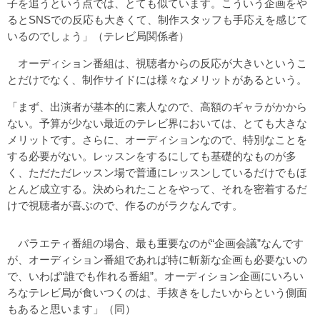
子を追うという点では、とても似ています。こういう企画をや
るとSNSでの反応も大きくて、制作スタッフも手応えを感じて
いるのでしょう」（テレビ局関係者）
オーディション番組は、視聴者からの反応が大きいというこ
とだけでなく、制作サイドには様々なメリットがあるという。
「まず、出演者が基本的に素人なので、高額のギャラがかから
ない。予算が少ない最近のテレビ界においては、とても大きな
メリットです。さらに、オーディションなので、特別なことを
する必要がない。レッスンをするにしても基礎的なものが多
く、ただただレッスン場で普通にレッスンしているだけでもほ
とんど成立する。決められたことをやって、それを密着するだ
けで視聴者が喜ぶので、作るのがラクなんです。
バラエティ番組の場合、最も重要なのが“企画会議”なんです
が、オーディション番組であれば特に斬新な企画も必要ないの
で、いわば“誰でも作れる番組”。オーディション企画にいろい
ろなテレビ局が食いつくのは、手抜きをしたいからという側面
もあると思います」（同）