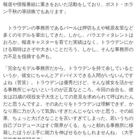
報道や情報番組に重きをおいた活動をしており、ポスト・ホラ
ン千秋の筆頭株でもあります」
トラウデンの事務所であるパールは押切もえや蛯原友里など
多くのモデルを輩出してきた。しかし、バラエティタレントは
おろか、報道キャスターを育てた実績はなく、トラウデンにか
ける期待はさぞや大きいことだろう。しかし、そんな事務所の
力不足を指摘する声も。
「完全なモデル事務所だから、トラウデンを持て余していると
いうか、彼女にちゃんとアドバイスできる人間がいないんです
よね（苦笑）。トラウデンは優秀だけど、そんな彼女を活かせ
る事務所じゃないというのが正直なところ。今回の会合も、彼
女は21歳の現役女子大生としての意見を求められて呼ばれたん
だと思うんですよ。そのあたりをトラウデンは理解できず、か
なり肩に力が入って気負いすぎたんじゃないかと思う。その結
果、ちょっと大げさなことを言いすぎてしまった。若いうちの
自己プロデュースはすぐ限界がくる。もっと頼れる事務所に移
籍したほうが上手に能力を伸ばせるかもしれませんね」（大手