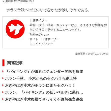
芸能事務所関係者）
ホラン千秋への道のりはなかなか険しそうである。
日刊サイゾー
芸能・政治・社会・カルチャーなど、さまざまな情報を独
自の切り口で発信するニュースサイト。
Twitter:
@cyzo
サイト：
日刊サイゾー
にっかんさいぞー
最終更新：
2020/12/19 09:00
関連記事
『バイキング』が真剣にジェンダー問題を報道
ホラン千秋、 小木からのセクハラも終止符
おぎやはぎ小木がホランにまたセクハラ！
ホラン、『バイキング』の低レベルさに呆れ…
おぎやはぎ小木復帰でさっそく不適切発言連発