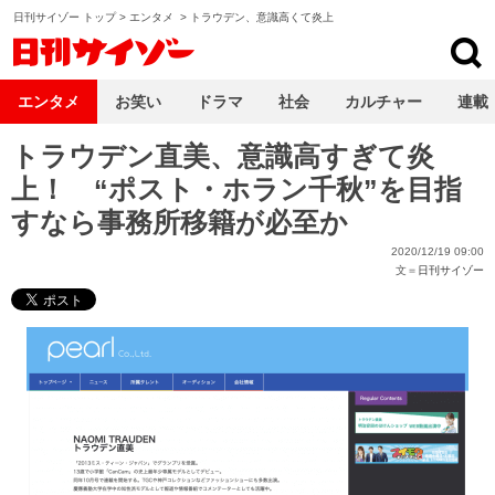
日刊サイゾー トップ
>
エンタメ
>
トラウデン、意識高くて炎上
日刊サイゾー
エンタメ
お笑い
ドラマ
社会
カルチャー
連載
トラウデン直美、意識高すぎて炎
上！ “ポスト・ホラン千秋”を目指
すなら事務所移籍が必至か
2020/12/19 09:00
文＝
日刊サイゾー