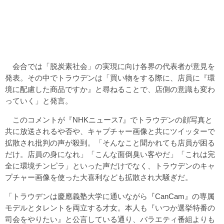
会合では「脱炭素社会」の実現に向け各界の代表者が意見を
発表。その中でトラウデンは「買い物をする際に、店員に『環
境に配慮した商品ですか』と尋ねることで、店側の意識も変わ
っていく」と発言。
このコメントが『NHKニュース7』でトラウデンの顔写真と
共に放送されるや否や、キャプチャー画像と共にツイッターで
拡散され批判の声が殺到。「そんなこと聞かれても店員が困る
だけ。店員の身になれ」「こんな面倒臭い客やだ」「これは完
全に環境チンピラ」といった声だけでなく、トラウデンのキャ
プチャー画像を使った大喜利なども拡散され大騒ぎだ。
「トラウデンは慶應義塾大学に通いながら『CanCam』の専属
モデルとタレントを両立する才女。本人も『いつか選挙特番の
司会をやりたい』と公言している通り、バラエティ番組よりも