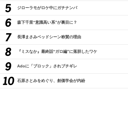
ジローラモがロケ中にガチナンパ
森下千里“意識高い系”が裏目に？
長澤まさみベッドシーン称賛の理由
『ミスなか』最終話“ガロ編”に落胆したワケ
Adoに「ブロック」されブチギレ
石原さとみをめぐり、創価学会が内紛