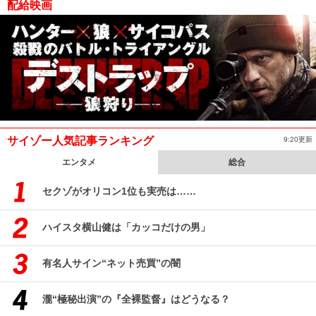
配給映画
サイゾー人気記事ランキング
9:20更新
エンタメ
総合
セクゾがオリコン1位も実売は……
ハイスタ横山健は「カッコだけの男」
有名人サイン“ネット売買”の闇
瀧“極秘出演”の『全裸監督』はどうなる？