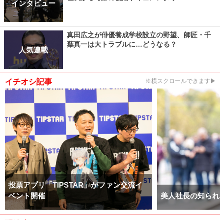
インタビュー
真田広之が俳優養成学校設立の野望、師匠・千
葉真一は大トラブルに…どうなる？
人気連載
イチオシ記事
※横スクロールできます▶
投票アプリ「TIPSTAR」がファン交流イ
ベント開催
美人社長の知られ