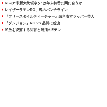
RGの“米新大統領ネタ”は年末特番に間に合うか
レイザーラモンRG、魂のパンチライン
『フリースタイルティーチャー』頭角表すラッパー芸人
『ダンジョン』RG VS 品川に感涙
民放を凌駕する知育と混沌のEテレ