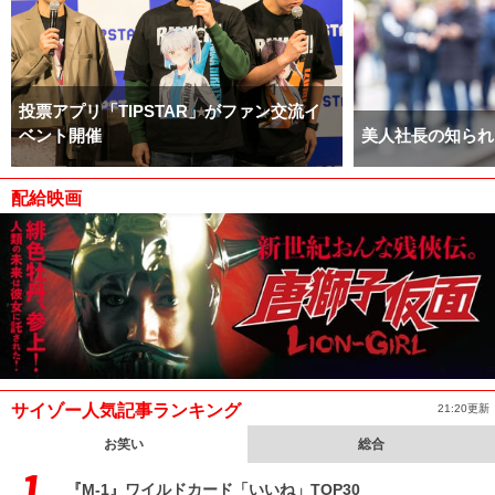
投票アプリ「TIPSTAR」がファン交流イ
ベント開催
美人社長の知られ
配給映画
サイゾー人気記事ランキング
21:20更新
お笑い
総合
『M-1』ワイルドカード「いいね」TOP30