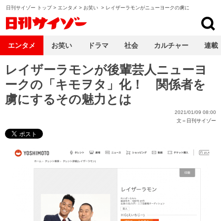
日刊サイゾー トップ
>
エンタメ
>
お笑い
>
レイザーラモンがニューヨークの虜に
日刊サイゾー
エンタメ
お笑い
ドラマ
社会
カルチャー
連載
レイザーラモンが後輩芸人ニューヨ
ークの「キモヲタ」化！ 関係者を
虜にするその魅力とは
2021/01/09 08:00
文＝
日刊サイゾー