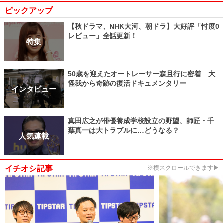
ピックアップ
【秋ドラマ、NHK大河、朝ドラ】大好評「忖度0
レビュー」全話更新！
特集
50歳を迎えたオートレーサー森且行に密着 大
怪我から奇跡の復活ドキュメンタリー
インタビュー
真田広之が俳優養成学校設立の野望、師匠・千
葉真一は大トラブルに…どうなる？
人気連載
イチオシ記事
※横スクロールできます▶