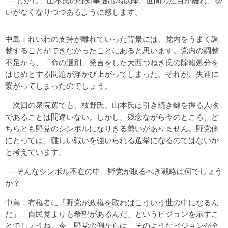
──しかし、山本氏の都知事選出馬以降、世間の注目が離れ、勢
いがなくなりつつあるように感じます。
中島：れいわの支持が離れていった背景には、党内をうまく調
整することができなかったことにあると思います。党内の調整
不足から、「命の選別」発言をした大西つねき氏の除籍処分を
はじめとする問題が浮かび上がってしまった。それが、失速に
繋がってしまったのでしょう。
次回の衆院選でも、枝野氏、山本氏は引き続き鍵を握る人物
であることは間違いない。しかし、残念ながら今のところ、ど
ちらとも野党のシンボルになりきる勢いがありません。野党側
にとっては、難しい戦いを強いられる選挙になるのではないか
と考えています。
──そんなシンボル不在の中、野党が取るべき戦略は何でしょう
か？
中島：有権者に「野党が政権を取ればこういう世の中になるん
だ」「自民党よりも希望があるんだ」というビジョンを示すこ
とでしょうね。今、野党の側からは、そのようなビジョンが全