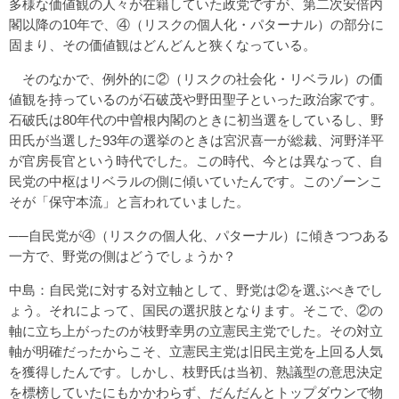
多様な価値観の人々が在籍していた政党ですが、第二次安倍内
閣以降の10年で、④（リスクの個人化・パターナル）の部分に
固まり、その価値観はどんどんと狭くなっている。
そのなかで、例外的に②（リスクの社会化・リベラル）の価
値観を持っているのが石破茂や野田聖子といった政治家です。
石破氏は80年代の中曽根内閣のときに初当選をしているし、野
田氏が当選した93年の選挙のときは宮沢喜一が総裁、河野洋平
が官房長官という時代でした。この時代、今とは異なって、自
民党の中枢はリベラルの側に傾いていたんです。このゾーンこ
そが「保守本流」と言われていました。
──自民党が④（リスクの個人化、パターナル）に傾きつつある
一方で、野党の側はどうでしょうか？
中島：自民党に対する対立軸として、野党は②を選ぶべきでし
ょう。それによって、国民の選択肢となります。そこで、②の
軸に立ち上がったのが枝野幸男の立憲民主党でした。その対立
軸が明確だったからこそ、立憲民主党は旧民主党を上回る人気
を獲得したんです。しかし、枝野氏は当初、熟議型の意思決定
を標榜していたにもかかわらず、だんだんとトップダウンで物