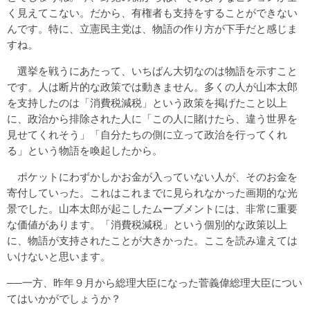
く見えてこない。だから、有権者も支持をすることができない
んです。特に、立憲民主党は、物語の作り方が下手だと感じま
すね。
選挙を戦うにあたって、いちばん大切なのは物語を示すこと
です。人は断片的な政策では動きません。多くの人が山本太郎
を支持したのは「消費税減税」という政策を掲げたこと以上
に、政治から排除された人に「この人に賭けたら、違う世界を
見せてくれそう」「自分たちの側に立って政治を行ってくれ
る」という物語を喚起したから。
ポケットにわずかしかお金が入っていない人が、そのお金を
寄付していった。これはこれまでに見られなかった画期的な光
景でした。山本太郎が起こしたムーブメントには、非常に重要
な価値があります。「消費税減税」という個別的な政策以上
に、物語が支持されたことが大きかった。ここを読み違えては
いけないと思います。
──一方、昨年９月から総理大臣になった菅義偉総理大臣につい
てはいかがでしょうか？