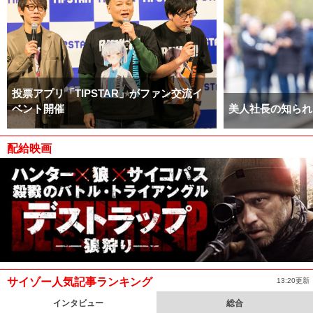
投票アプリ「TIPSTAR」がファン交流イ
ベント開催
美人社長の知られ
配給映画
サイゾー人気記事ランキング
13:20更新
インタビュー
総合