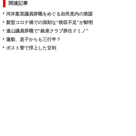
関連記事
河井案里議員辞職をめぐる自民党内の策謀
新型コロナ禍での深刻な“税収不足”が鮮明
遠山議員辞職で“銀座クラブ辞任ドミノ”
蓮舫、息子からも三行半？
ポスト菅で浮上した甘利