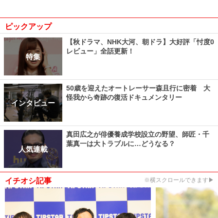
ピックアップ
【秋ドラマ、NHK大河、朝ドラ】大好評「忖度0
レビュー」全話更新！
特集
50歳を迎えたオートレーサー森且行に密着 大
怪我から奇跡の復活ドキュメンタリー
インタビュー
真田広之が俳優養成学校設立の野望、師匠・千
葉真一は大トラブルに…どうなる？
人気連載
イチオシ記事
※横スクロールできます▶