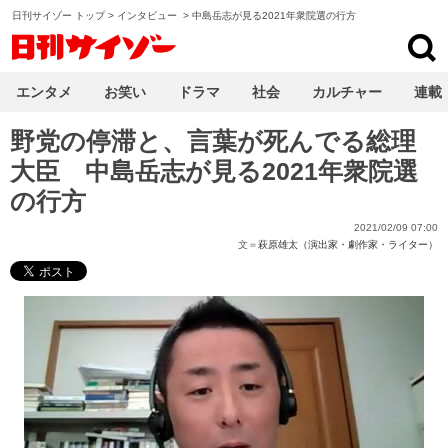
日刊サイゾー トップ
>
インタビュー
>
中島岳志が見る2021年衆院選の行方
日刊サイゾー
エンタメ
お笑い
ドラマ
社会
カルチャー
連載
野党の停滞と、言葉が死んでる総理
大臣 中島岳志が見る2021年衆院選
の行方
2021/02/09 07:00
文＝
萩原雄太（演出家・劇作家・ライター）