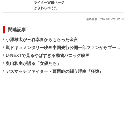
ライター実績ページ
はぎわらゆうた
最終更新：
2021/05/28 12:00
関連記事
小澤雄太が三谷幸喜からもらった金言
嵐ドキュメンタリー映画中国先行公開一部ファンからブーイング！
U-NEXTで見るやばすぎる動物パニック映画
奥山和由が語る「女優たち」
デスマッチファイター・葛西純の闘う理由『狂猿』