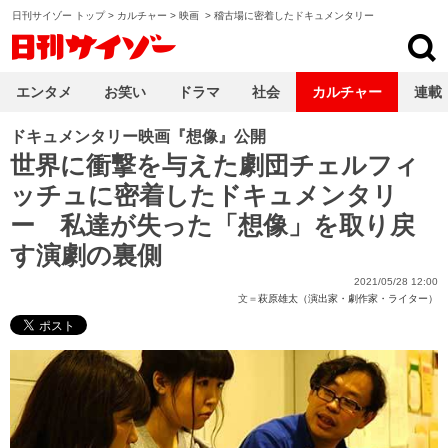
日刊サイゾー トップ
>
カルチャー
>
映画
>
稽古場に密着したドキュメンタリー
日刊サイゾー
エンタメ
お笑い
ドラマ
社会
カルチャー
連載
ドキュメンタリー映画『想像』公開
世界に衝撃を与えた劇団チェルフィ
ッチュに密着したドキュメンタリ
ー 私達が失った「想像」を取り戻
す演劇の裏側
2021/05/28 12:00
文＝
萩原雄太（演出家・劇作家・ライター）