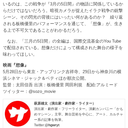
いるのは、この戦争が『3月の5日間』の物語に関係しているか
らだけではないだろう。暗視カメラが捉えたイラク戦争の銃撃
シーン。その閃光の背後にはいったい何があるのか？ 繰り返
される板橋優里のパフォーマンスを通じて、「想像」が、生き
る上で不可欠であることがわかるだろう。
なお、「三月の5日間」の全編は、国際交流基金のYou Tube
で配信されている。想像だけによって構成された舞台の様子を
味わってほしい。
映画『想像』
5月28日から東京・アップリンク吉祥寺、29日から神奈川の横
浜シネマ・ジャック＆ベティほか順次公開。
監督：太田信吾 出演：板橋優里 岡田利規 配給:アルミード
ツイッター：
@sozo_movie
萩原雄太（演出家・劇作家・ライター）
演出家・劇作家・フリーライター。演劇カンパニー「かも
めマシーン」主宰。舞台芸術を中心に、アート、カルチャ
ー系の記事を執筆。
Twitter:
@hgwryt