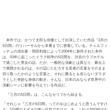
本作では、かつて太田も俳優として出演していた作品『3月の
5日間』のリハーサルから本番までに密着している。チェルフィ
ッチュの演出家・岡田利規によって2004年に創作された本作
は、03年に起こったイラク戦争の5日間を、渋谷のラブホテル
で過ごした男女の話。だが、一般的な演劇とは異なり、舞台上
で展開されるのは、その辺にたむろする若者の言葉をそのまま
切り取ったかのような言葉と、それに勝るとも劣らないダラダ
ラとした奇妙な身体の動き。そんな、日本のみならず世界中の
演劇シーンに影響を与えている作品だ。
『三月の5日間』は、こんなセリフから始まる。
「それじゃ『三月の5日間』ってのをはじめようと思うんですけ
ど、5日間のまずその第一日目ですけど、あ、これは2003年の3