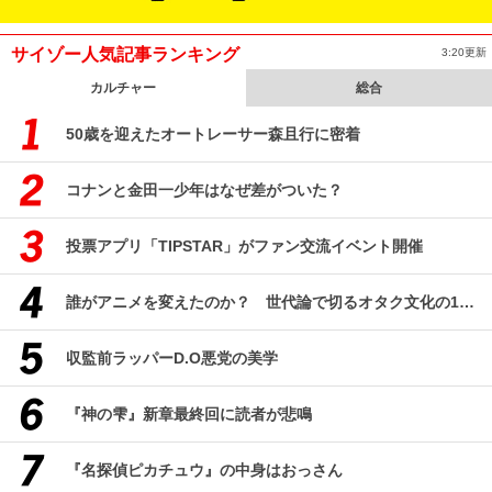
サイゾー人気記事ランキング
3:20更新
カルチャー
総合
50歳を迎えたオートレーサー森且行に密着
コナンと金田一少年はなぜ差がついた？
投票アプリ「TIPSTAR」がファン交流イベント開催
誰がアニメを変えたのか？ 世代論で切るオタク文化の10年、そして50年
収監前ラッパーD.O悪党の美学
『神の雫』新章最終回に読者が悲鳴
『名探偵ピカチュウ』の中身はおっさん