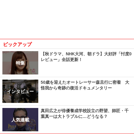
ピックアップ
【秋ドラマ、NHK大河、朝ドラ】大好評「忖度0
レビュー」全話更新！
特集
50歳を迎えたオートレーサー森且行に密着 大
怪我から奇跡の復活ドキュメンタリー
インタビュー
真田広之が俳優養成学校設立の野望、師匠・千
葉真一は大トラブルに…どうなる？
人気連載