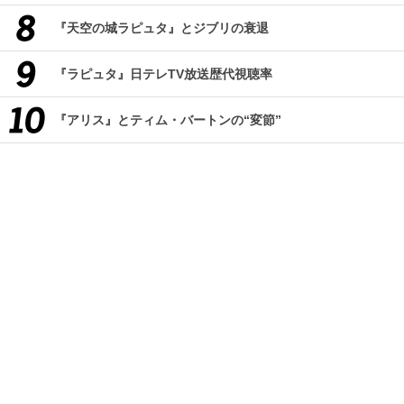
『天空の城ラピュタ』とジブリの衰退
『ラピュタ』日テレTV放送歴代視聴率
『アリス』とティム・バートンの“変節”