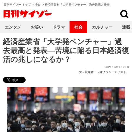
日刊サイゾー トップ
>
社会
>
経済産業省「大学発ベンチャー」過去最高と発表
日刊サイゾー
エンタメ
お笑い
ドラマ
社会
カルチャー
連載
経済産業省「大学発ベンチャー」過
去最高と発表―苦境に陥る日本経済復
活の兆しになるか？
2021/06/11 12:00
文＝
鷲尾香一（経済ジャーナリスト）