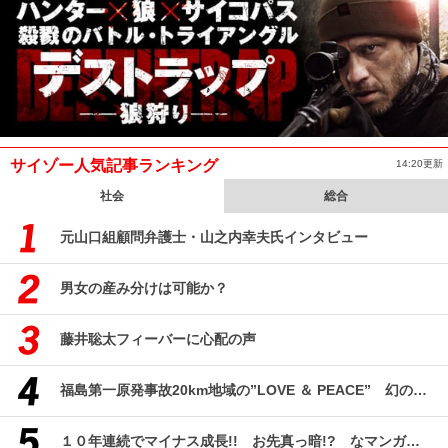
サイゾー人気記事ランキング
14:20更新
社会
総合
元山口組顧問弁護士・山之内幸夫氏インタビュー
男女の産み分けは可能か？
藤井聡太フィーバーに心配の声
福島第一原発事故20km地域の”LOVE ＆ PEACE” 幻のコミューン「獏原人村」の現在
１０年連続でマイナス成長!! お先真っ暗!? なマンガ産業研究