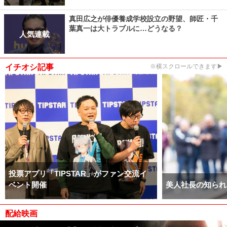
真田広之が俳優養成学校設立の野望、師匠・千
葉真一は大トラブルに…どうなる？
人気連載
イチオシ記事
※横スクロールできます▶
投票アプリ「TIPSTAR」がファン交流イ
ベント開催
美人社長の知られ
配給映画