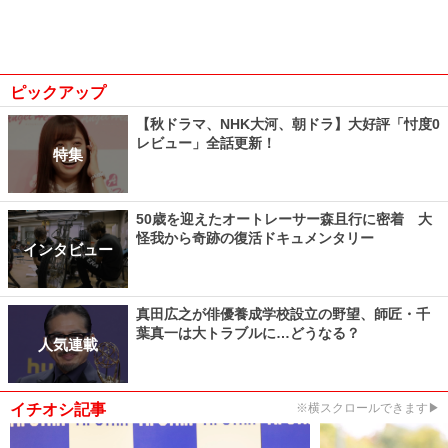
ピックアップ
【秋ドラマ、NHK大河、朝ドラ】大好評「忖度0
レビュー」全話更新！
特集
50歳を迎えたオートレーサー森且行に密着 大
怪我から奇跡の復活ドキュメンタリー
インタビュー
真田広之が俳優養成学校設立の野望、師匠・千
葉真一は大トラブルに…どうなる？
人気連載
イチオシ記事
※横スクロールできます▶