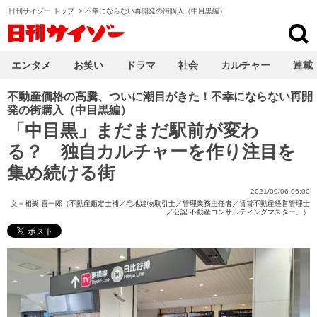
日刊サイゾー トップ
>
不幸にならない再開発の街購入（中目黒編）
日刊サイゾー
エンタメ
お笑い
ドラマ
社会
カルチャー
連載
不動産価格の高騰、ついに潮目がきた！不幸にならない再開
発の街購入（中目黒編）
「中目黒」まだまだ駅前が変わ
る？ 独自カルチャーを作り注目を
集め続ける街
2021/09/06 06:00
文＝
相樂 喜一郎（不動産鑑定士補／宅地建物取引士／管理業務主任者／賃貸不動産経営管理士
／公認 不動産コンサルティングマスター。）