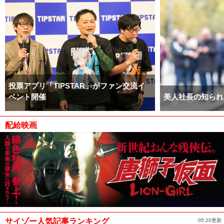
投票アプリ「TIPSTAR」がファン交流イ
ベント開催
美人社長の知られ
配給映画
サイゾー人気記事ランキング
05:20更新