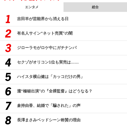
エンタメ
総合
吉田羊が芸能界から消える日
有名人サイン“ネット売買”の闇
ジローラモがロケ中にガチナンパ
セクゾがオリコン1位も実売は……
ハイスタ横山健は「カッコだけの男」
瀧“極秘出演”の『全裸監督』はどうなる？
倉持由香、結婚で「騙された」の声
長澤まさみベッドシーン称賛の理由