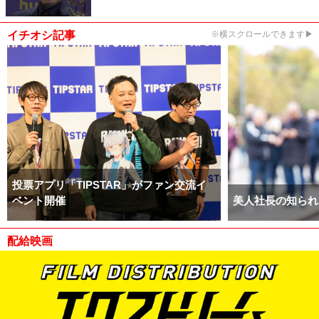
イチオシ記事
※横スクロールできます▶
投票アプリ「TIPSTAR」がファン交流イ
ベント開催
美人社長の知られ
配給映画