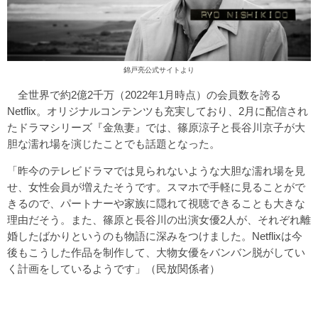
錦戸亮
公式サイト
より
全世界で約2億2千万（2022年1月時点）の会員数を誇る
Netflix。オリジナルコンテンツも充実しており、2月に配信され
たドラマシリーズ『金魚妻』では、篠原涼子と長谷川京子が大
胆な濡れ場を演じたことでも話題となった。
「昨今のテレビドラマでは見られないような大胆な濡れ場を見
せ、女性会員が増えたそうです。スマホで手軽に見ることがで
きるので、パートナーや家族に隠れて視聴できることも大きな
理由だそう。また、篠原と長谷川の出演女優2人が、それぞれ離
婚したばかりというのも物語に深みをつけました。Netflixは今
後もこうした作品を制作して、大物女優をバンバン脱がしてい
く計画をしているようです」（民放関係者）