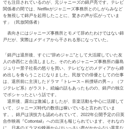
でも注目されているのが、元ジャニーズの錦戸亮です。テレビ
関係者の間では、Netflixがジャニーズ事務所とのしがらみなど
を無視して錦戸を起用したことに、驚きの声が広がっていま
す」（民放関係者）
表向きにはジャニーズ事務所とモメて辞めたわけではない錦
戸だが、実際はメディアから干される形になっていた。
「錦戸は退所後、すぐに“辞めジャニ”として大活躍していた友
人の赤西仁と合流しました。そのためジャニーズ事務所の藤島
ジュリー景子社長の怒りを買い、テレビなどのメディアから締
め出しを食らうことになりました。民放での俳優としての仕事
は、退所前に主演したドラマ『トレース～科捜研の男～』（フ
ジテレビ系）がラスト。続編の話もあったものの、錦戸の独立
でポシャったという話です。
退所後、露出は激減しましたが、音楽活動を中心に活躍して
いて、ジャニーズ時代の数倍は稼いでいると言われていま
す。。錦戸は演技力も認められていて、2022年公開予定の日英
合作映画『Cottontail』への出演も報じられています。それなの
に、日本のドラマや映画からはいっさい声がかからない異常な