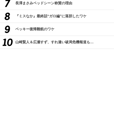
長澤まさみベッドシーン称賛の理由
『ミスなか』最終話“ガロ編”に落胆したワケ
ベッキー復帰難航のワケ
山崎賢人＆広瀬すず、すれ違い破局危機報道も…