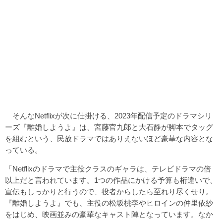
そんなNetflixが次に仕掛ける、2023年配信予定のドラマシリ
ーズ『離婚しようよ』は、宮藤官九郎と大石静が脚本でタッグ
を組むという、民放ドラマではありえないほど豪華な内容とな
っている。
「Netflixのドラマで主役クラスのギャラは、テレビドラマの倍
以上だと言われています。1つの作品にかける予算も桁違いで、
宣伝もしっかりと行うので、役者からしたら至れり尽くせり。
『離婚しようよ』でも、主役の松坂桃李やヒロインの仲里依紗
をはじめ、映画並みの豪華なキャスト陣となっています。なか