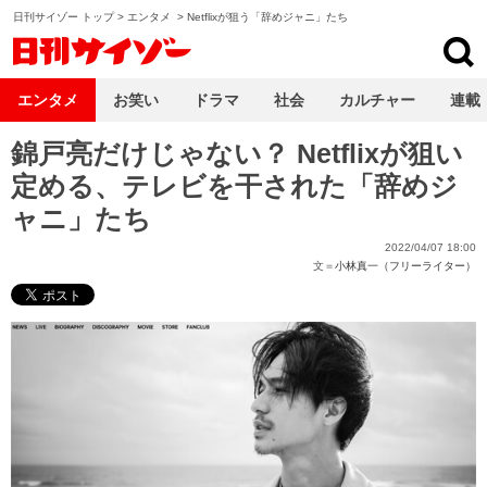
日刊サイゾー トップ
>
エンタメ
>
Netflixが狙う「辞めジャニ」たち
日刊サイゾー
エンタメ
お笑い
ドラマ
社会
カルチャー
連載
錦戸亮だけじゃない？ Netflixが狙い
定める、テレビを干された「辞めジ
ャニ」たち
2022/04/07 18:00
文＝
小林真一（フリーライター）