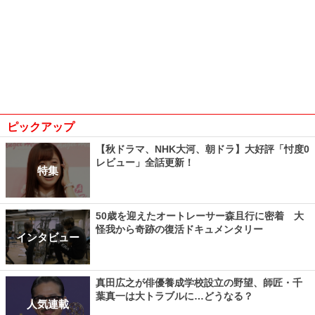
ピックアップ
【秋ドラマ、NHK大河、朝ドラ】大好評「忖度0
レビュー」全話更新！
特集
50歳を迎えたオートレーサー森且行に密着 大
怪我から奇跡の復活ドキュメンタリー
インタビュー
真田広之が俳優養成学校設立の野望、師匠・千
葉真一は大トラブルに…どうなる？
人気連載