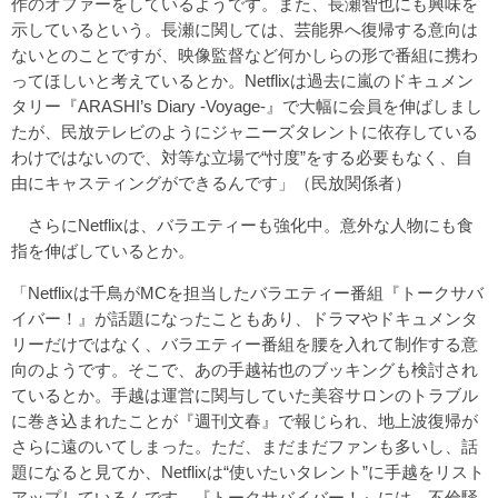
作のオファーをしているようです。また、長瀬智也にも興味を
示しているという。長瀬に関しては、芸能界へ復帰する意向は
ないとのことですが、映像監督など何かしらの形で番組に携わ
ってほしいと考えているとか。Netflixは過去に嵐のドキュメン
タリー『ARASHI’s Diary -Voyage-』で大幅に会員を伸ばしまし
たが、民放テレビのようにジャニーズタレントに依存している
わけではないので、対等な立場で“忖度”をする必要もなく、自
由にキャスティングができるんです」（民放関係者）
さらにNetflixは、バラエティーも強化中。意外な人物にも食
指を伸ばしているとか。
「Netflixは千鳥がMCを担当したバラエティー番組『トークサバ
イバー！』が話題になったこともあり、ドラマやドキュメンタ
リーだけではなく、バラエティー番組を腰を入れて制作する意
向のようです。そこで、あの手越祐也のブッキングも検討され
ているとか。手越は運営に関与していた美容サロンのトラブル
に巻き込まれたことが『週刊文春』で報じられ、地上波復帰が
さらに遠のいてしまった。ただ、まだまだファンも多いし、話
題になると見てか、Netflixは“使いたいタレント”に手越をリスト
アップしているんです。『トークサバイバー！』には、不倫騒