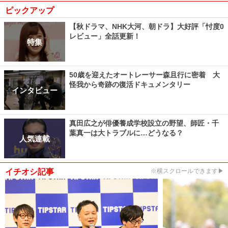
ピックアップ
【秋ドラマ、NHK大河、朝ドラ】大好評「忖度0
レビュー」全話更新！
特集
50歳を迎えたオートレーサー森且行に密着 大
怪我から奇跡の復活ドキュメンタリー
インタビュー
真田広之が俳優養成学校設立の野望、師匠・千
葉真一は大トラブルに…どうなる？
人気連載
イチオシ記事
※横スクロールできます▶