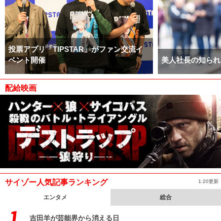
投票アプリ「TIPSTAR」がファン交流イ
ベント開催
美人社長の知られ
配給映画
サイゾー人気記事ランキング
1:20更新
エンタメ
総合
吉田羊が芸能界から消える日