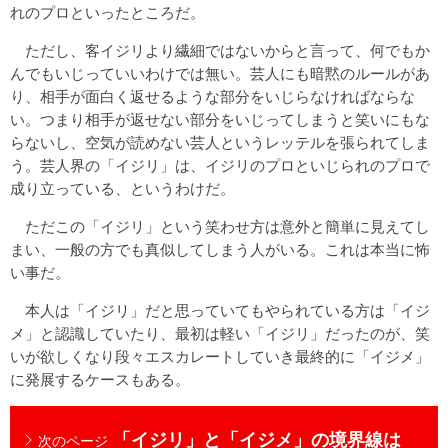
れのプロといったところだ。
ただし、客イジリより繊細ではないからと言って、何でもか
んでもいじっていいわけでは無い。芸人にも暗黙のルールがあ
り、相手が面白く返せるような部分をいじらなければならな
い。つまり相手が返せない部分をいじってしまうと笑いにもな
らないし、空気が読めない芸人というレッテルを張られてしま
う。芸人界の「イジリ」は、イジリのプロといじられのプロで
成り立っている、というわけだ。
ただこの「イジリ」という笑わせ方は意外と簡単に見えてし
まい、一般の方でも真似してしまう人がいる。これは本当に怖
い事だ。
本人は「イジリ」だと思っていてもやられている方は「イジ
メ」と認識していたり、最初は軽い「イジリ」だったのが、笑
いが欲しくなり段々エスカレートしていき最終的に「イジメ」
に発展するケースもある。
「イジリ」と「イジメ」の境界線は
次のページ