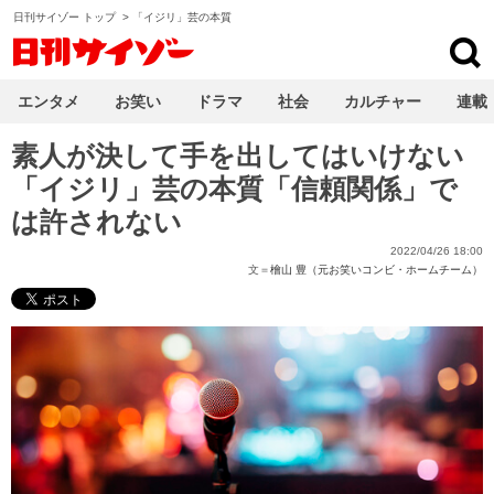
日刊サイゾー トップ
>
「イジリ」芸の本質
日刊サイゾー
エンタメ
お笑い
ドラマ
社会
カルチャー
連載
素人が決して手を出してはいけない
「イジリ」芸の本質「信頼関係」で
は許されない
2022/04/26 18:00
文＝
檜山 豊（元お笑いコンビ・ホームチーム）