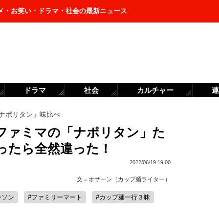
メ・お笑い・ドラマ・社会の最新ニュース
ドラマ
社会
カルチャー
連
ナポリタン」味比べ
ファミマの「ナポリタン」た
ったら全然違った！
2022/06/19 19:00
文＝
オサーン（カップ麺ライター）
ーソン
#ファミリーマート
#カップ麺一行３昧