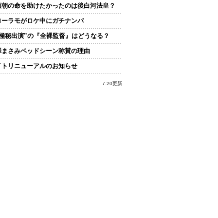
頼朝の命を助けたかったのは後白河法皇？
ローラモがロケ中にガチナンパ
“極秘出演”の『全裸監督』はどうなる？
澤まさみベッドシーン称賛の理由
イトリニューアルのお知らせ
7:20更新