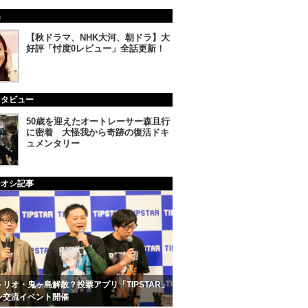
集
【秋ドラマ、NHK大河、朝ドラ】大
好評「忖度0レビュー」全話更新！
ンタビュー
50歳を迎えたオートレーサー森且行
に密着 大怪我から奇跡の復活ドキ
ュメンタリー
チオシ記事
リオ・鬼ヶ島解散？投票アプリ「TIPSTAR」
ン交流イベント開催