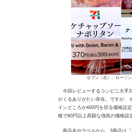
セブン（左）、ローソン
今回レビューするコンビニ大手3社
がくるありがたい存在。ですが、
インどころか400円を切る価格設
格で60円以上高額な強気の価格設
商品名やラベルから、3商品は「