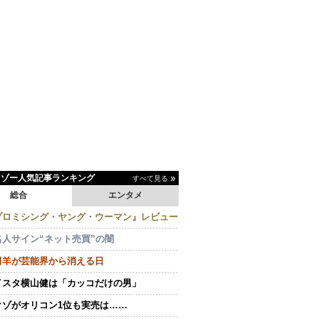
イゾー人気記事ランキング
すべて見る
総合
エンタメ
プロミシング・ヤング・ウーマン』レビュー
名人サイン“ネット売買”の闇
田羊が芸能界から消える日
イスタ横山健は「カッコだけの男」
クゾがオリコン1位も実売は……