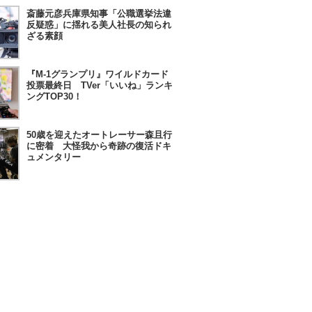
斎藤元彦兵庫県知事「公職選挙法違
反疑惑」に揺れる美人社長の知られ
ざる素顔
『M-1グランプリ』ワイルドカード
投票最終日 TVer「いいね」ランキ
ングTOP30！
50歳を迎えたオートレーサー森且行
に密着 大怪我から奇跡の復活ドキ
ュメンタリー