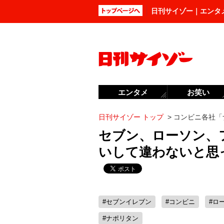
日刊サイゾー｜エンタ
エンタメ
お笑い
日刊サイゾー トップ
>
コンビニ各社「
セブン、ローソン、
いして違わないと思
#セブンイレブン
#コンビニ
#ロ
#ナポリタン