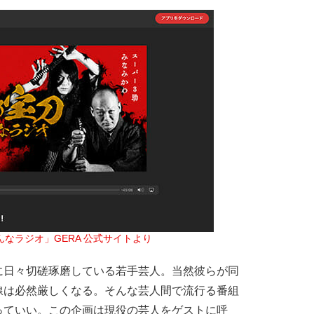
なラジオ」GERA 公式サイトより
に日々切磋琢磨している若手芸人。当然彼らが同
線は必然厳しくなる。そんな芸人間で流行る番組
っていい。この企画は現役の芸人をゲストに呼