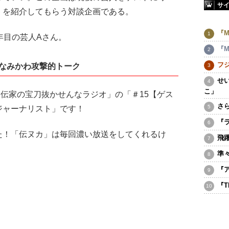
サ
」を紹介してもらう対談企画である。
『M
年目の芸人Aさん。
『M
フ
なみかわ攻撃的トーク
せ
こ」
伝家の宝刀抜かせんなラジオ」の「＃15【ゲス
さ
ジャーナリスト」です！
『
！「伝ヌカ」は毎回濃い放送をしてくれるけ
飛
。
準
『
『