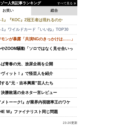
イゾー人気記事ランキング
すべて見る
お笑い
総合
-1』『KOC』2冠王者は現れるのか
-1』ワイルドカード「いいね」TOP30
ジモンが暴露「共演NGのきっかけは……」
いやZOOM騒動「ソロではなく見せ合いっ
らば青春の光、放尿企画を公開
ラヴィット！』で怪芸人を紹介
躍する“元・吉本興業”芸人たち
々決勝敗退の全ネタ一言レビュー
アメトーーク!』が業界内視聴率王のワケ
THE W』ファイナリスト同じ問題
23:20更新