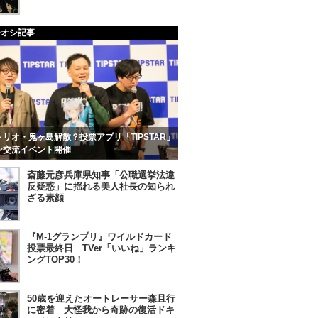
チオシ記事
リオ・鬼ヶ島解散？投票アプリ「TIPSTAR」
ン交流イベント開催
斎藤元彦兵庫県知事「公職選挙法違
反疑惑」に揺れる美人社長の知られ
ざる素顔
『M-1グランプリ』ワイルドカード
投票最終日 TVer「いいね」ランキ
ングTOP30！
50歳を迎えたオートレーサー森且行
に密着 大怪我から奇跡の復活ドキ