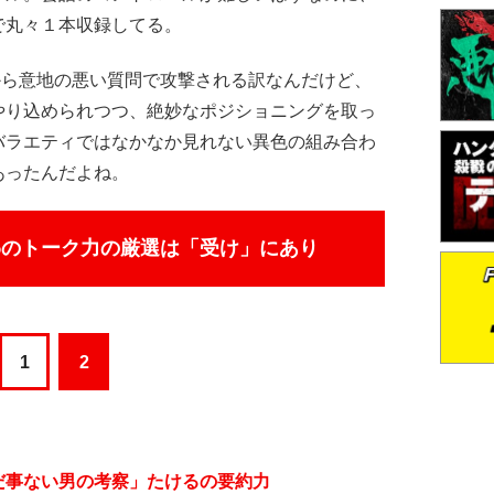
で丸々１本収録してる。
ら意地の悪い質問で攻撃される訳なんだけど、
やり込められつつ、絶妙なポジショニングを取っ
バラエティではなかなか見れない異色の組み合わ
あったんだよね。
わのトーク力の厳選は「受け」にあり
1
2
だ事ない男の考察」たけるの要約力