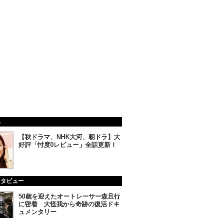
集
【秋ドラマ、NHK大河、朝ドラ】大
好評「忖度0レビュー」全話更新！
ンタビュー
50歳を迎えたオートレーサー森且行
に密着 大怪我から奇跡の復活ドキ
ュメンタリー