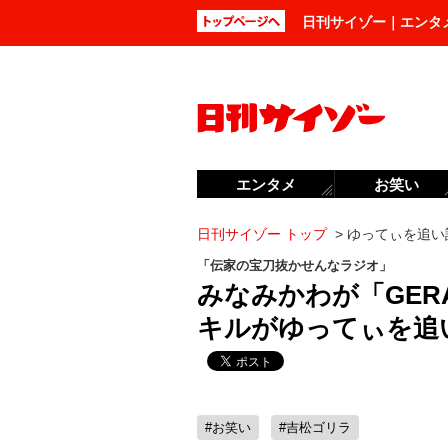
日刊サイゾー｜エンタ
エンタメ
お笑い
日刊サイゾー トップ
>
ゆってぃを追い
「伝家の宝刀抜かせんなラジオ」
みなみかわが「GE
キルがゆってぃを追
#お笑い
#吉松ゴリラ