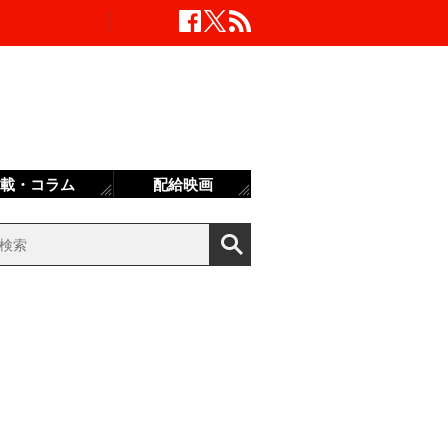
載・コラム
配給映画