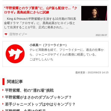
“平野紫耀とのラブ要素”に、山P版も配信で…『ク
ロサギ』黒島結菜にさらに試練
King & Princeの平野紫耀が主演する10月期のTBS系
金曜ドラマ『クロサギ』に、黒島結菜がヒロイン役と
して出演することが7日、正式に発表された。 ...
日刊サイゾー
2022.09.07
小林真一（フリーライター）
テレビ局勤務を経て、フリーライターに。過去の仕事か
ら、ジャニーズやアイドルの裏側に精通している。
こばやししんいち
最終更新：
2022/09/23 14:15
関連記事
平野紫耀、初の“濡れ場”挑戦
平野紫耀がまさかのダブルブッキング？
若手ジャニーズトップはやはりキンプリ？