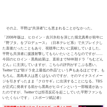
その上、平野は“共演者”にも恵まれることがなかった。
「2006年版は、ヒロイン・吉川氷柱を演じた堀北真希が前年に
『野ブタ。をプロデュース』（日本テレビ系）で大ブレイクし
た直後だったこともあり、視聴率に大いに貢献していました。
平野も共演者に援護射撃してもらいたいところなのですが……
今回のヒロイン・黒島結菜は、直前までNHK朝ドラ『ちむどん
どん』に主演していますが、こちらの評判がすこぶる悪い。
Twitterでは“朝ドラ史上最低の作品”という声もあるほどです。も
ちろん、黒島本人は悪くはないのですが、そのマイナスイメー
ジを引きずったまま『クロサギ』に出演することになる。TBS
が正式に発表する前から黒島がヒロインという一部報道があっ
たのですが、Twitterでは拒否反応を起こしていた平野ファンも
いたくらいです」（スポーツ紙記者）