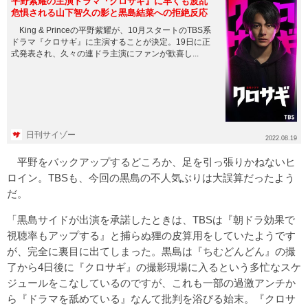
平野紫耀の主演ドラマ『クロサギ』に早くも波乱
危惧される山下智久の影と黒島結菜への拒絶反応
King & Princeの平野紫耀が、10月スタートのTBS系
ドラマ『クロサギ』に主演することが決定。19日に正
式発表され、久々の連ドラ主演にファンが歓喜し...
日刊サイゾー
2022.08.19
平野をバックアップするどころか、足を引っ張りかねないヒ
ロイン。TBSも、今回の黒島の不人気ぶりは大誤算だったよう
だ。
「黒島サイドが出演を承諾したときは、TBSは『朝ドラ効果で
視聴率もアップする』と捕らぬ狸の皮算用をしていたようです
が、完全に裏目に出てしまった。黒島は『ちむどんどん』の撮
了から4日後に『クロサギ』の撮影現場に入るという多忙なスケ
ジュールをこなしているのですが、これも一部の過激アンチか
ら『ドラマを舐めている』なんて批判を浴びる始末。『クロサ