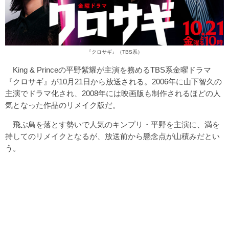
『クロサギ』（TBS系）
King & Princeの平野紫耀が主演を務めるTBS系金曜ドラマ
『クロサギ』が10月21日から放送される。2006年に山下智久の
主演でドラマ化され、2008年には映画版も制作されるほどの人
気となった作品のリメイク版だ。
飛ぶ鳥を落とす勢いで人気のキンプリ・平野を主演に、満を
持してのリメイクとなるが、放送前から懸念点が山積みだとい
う。