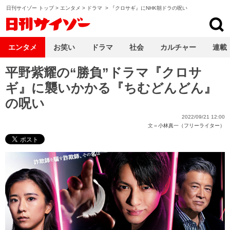
日刊サイゾー トップ
>
エンタメ
>
ドラマ
>
『クロサギ』にNHK朝ドラの呪い
日刊サイゾー
エンタメ
お笑い
ドラマ
社会
カルチャー
連載
平野紫耀の“勝負”ドラマ『クロサ
ギ』に襲いかかる『ちむどんどん』
の呪い
2022/09/21 12:00
文＝
小林真一（フリーライター）