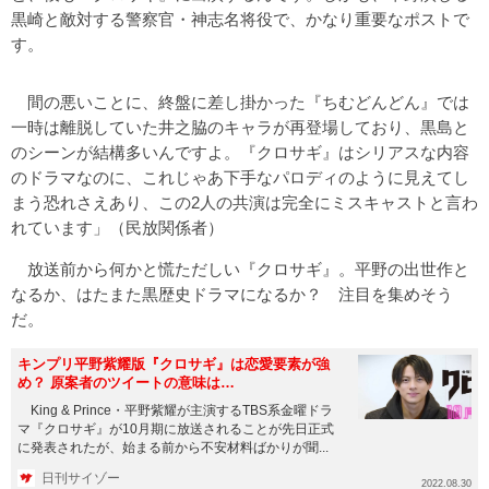
黒崎と敵対する警察官・神志名将役で、かなり重要なポストで
す。
間の悪いことに、終盤に差し掛かった『ちむどんどん』では
一時は離脱していた井之脇のキャラが再登場しており、黒島と
のシーンが結構多いんですよ。『クロサギ』はシリアスな内容
のドラマなのに、これじゃあ下手なパロディのように見えてし
まう恐れさえあり、この2人の共演は完全にミスキャストと言わ
れています」（民放関係者）
放送前から何かと慌ただしい『クロサギ』。平野の出世作と
なるか、はたまた黒歴史ドラマになるか？ 注目を集めそう
だ。
キンプリ平野紫耀版『クロサギ』は恋愛要素が強
め？ 原案者のツイートの意味は…
King & Prince・平野紫耀が主演するTBS系金曜ドラ
マ『クロサギ』が10月期に放送されることが先日正式
に発表されたが、始まる前から不安材料ばかりが聞...
日刊サイゾー
2022.08.30