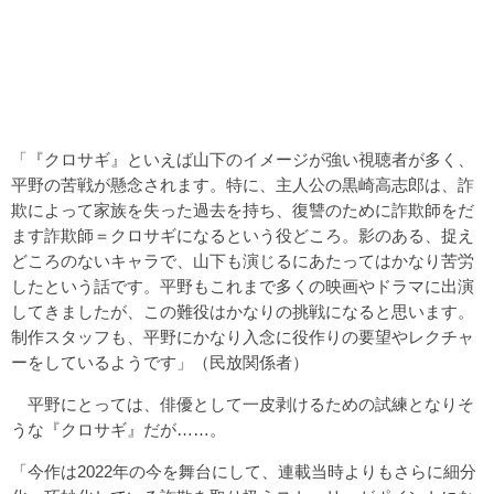
「『クロサギ』といえば山下のイメージが強い視聴者が多く、
平野の苦戦が懸念されます。特に、主人公の黒崎高志郎は、詐
欺によって家族を失った過去を持ち、復讐のために詐欺師をだ
ます詐欺師＝クロサギになるという役どころ。影のある、捉え
どころのないキャラで、山下も演じるにあたってはかなり苦労
したという話です。平野もこれまで多くの映画やドラマに出演
してきましたが、この難役はかなりの挑戦になると思います。
制作スタッフも、平野にかなり入念に役作りの要望やレクチャ
ーをしているようです」（民放関係者）
平野にとっては、俳優として一皮剥けるための試練となりそ
うな『クロサギ』だが……。
「今作は2022年の今を舞台にして、連載当時よりもさらに細分