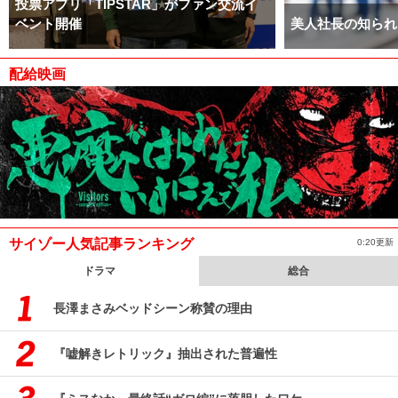
投票アプリ「TIPSTAR」がファン交流イ
ベント開催
美人社長の知られ
配給映画
サイゾー人気記事ランキング
0:20更新
ドラマ
総合
長澤まさみベッドシーン称賛の理由
『嘘解きレトリック』抽出された普遍性