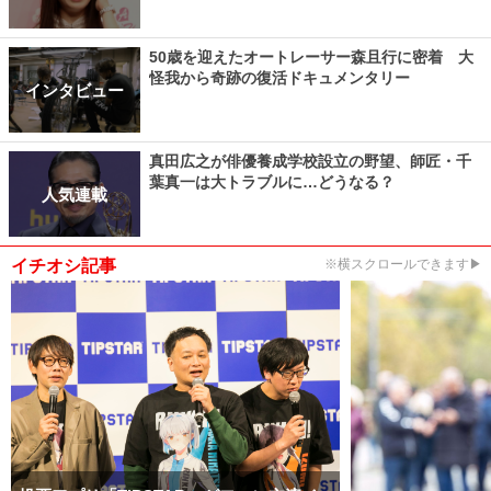
50歳を迎えたオートレーサー森且行に密着 大
怪我から奇跡の復活ドキュメンタリー
インタビュー
真田広之が俳優養成学校設立の野望、師匠・千
葉真一は大トラブルに…どうなる？
人気連載
イチオシ記事
※横スクロールできます▶