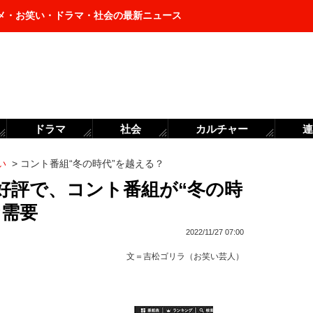
メ・お笑い・ドラマ・社会の最新ニュース
ドラマ
社会
カルチャー
連
い
>
コント番組“冬の時代”を越える？
好評で、コント番組が“冬の時
な需要
2022/11/27 07:00
文＝
吉松ゴリラ（お笑い芸人）