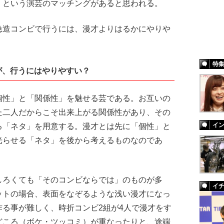
」という演芸のマッチングがあると思われる。
造コンビで行うには、漫才よりはるかにやりや
特
が、行うにはやりやすい？
性」と「関係性」を魅せる芸である。お互いの
た二人だからこそ出来上がる関係性があり、その
イ
る「ネタ」を用意する。漫才とは先に「個性」と
光らせる「ネタ」を後から考えるものなのであ
ろくても「そのコンビならでは」のものが多
イ
ットの場合、表面をなぞるような浅い漫才になっ
る事が難しく、時折コンビ2組が4人で漫才をす
どころ（ボケ・ツッコミ）が重なったりと、途端