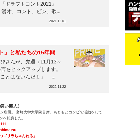
『ドラフトコント2021』
才、コント、ピン、歌...
2021.12.01
ト」と私たちの15年間
さんが、先週（11月13～
発言をピックアップします。
とはないんだよ」 ...
2022.11.22
笑い芸人）
ョン所属。 宮崎大学大学院首席。もともとコンビで活動をして
ンへ転身した。
111
shimatsu
しまつゴリラちゃんねる」