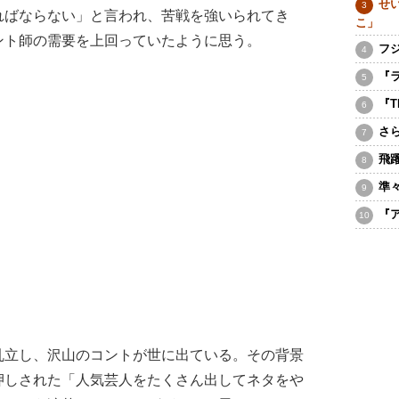
せ
ればならない」と言われ、苦戦を強いられてき
こ」
ント師の需要を上回っていたように思う。
フ
『
『
さ
飛
準
『
立し、沢山のコントが世に出ている。その背景
押しされた「人気芸人をたくさん出してネタをや