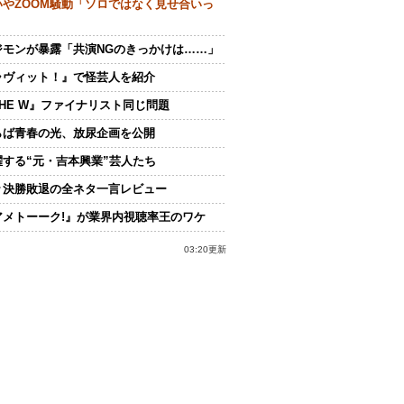
いやZOOM騒動「ソロではなく見せ合いっ
ジモンが暴露「共演NGのきっかけは……」
ラヴィット！』で怪芸人を紹介
THE W』ファイナリスト同じ問題
らば青春の光、放尿企画を公開
躍する“元・吉本興業”芸人たち
々決勝敗退の全ネタ一言レビュー
アメトーーク!』が業界内視聴率王のワケ
03:20更新