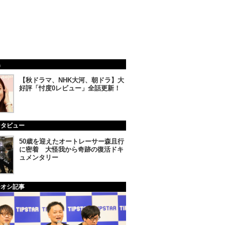
集
【秋ドラマ、NHK大河、朝ドラ】大
好評「忖度0レビュー」全話更新！
ンタビュー
50歳を迎えたオートレーサー森且行
に密着 大怪我から奇跡の復活ドキ
ュメンタリー
チオシ記事