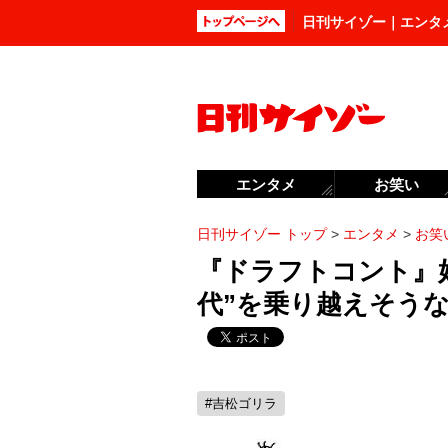
日刊サイゾー｜エンタ
エンタメ
お笑い
日刊サイゾー トップ
>
エンタメ
>
お笑
『ドラフトコント』
代”を乗り越えそう
#吉松ゴリラ