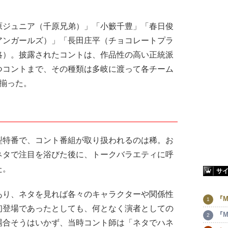
ジュニア（千原兄弟）」「小籔千豊」「春日俊
アンガールズ）」「長田庄平（チョコレートプラ
略）。披露されたコントは、作品性の高い正統派
つコントまで、その種類は多岐に渡って各チーム
揃った。
特番で、コント番組が取り扱われるのは稀。お
ネタで注目を浴びた後に、トークバラエティに呼
た。
サ
り、ネタを見れば各々のキャラクターや関係性
『M
初登場であったとしても、何となく演者としての
『M
場合そうはいかず、当時コント師は「ネタでハネ