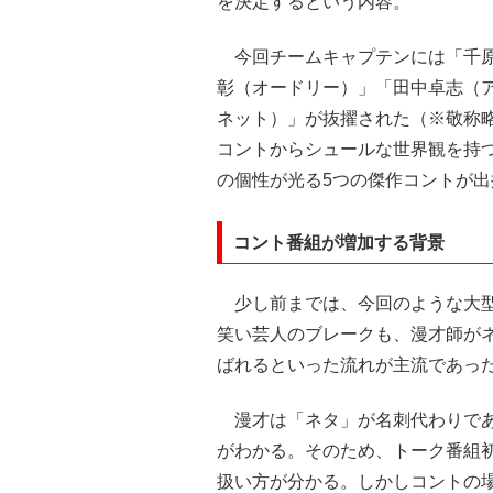
を決定するという内容。
今回チームキャプテンには「千原
彰（オードリー）」「田中卓志（
ネット）」が抜擢された（※敬称
コントからシュールな世界観を持
の個性が光る5つの傑作コントが出
コント番組が増加する背景
少し前までは、今回のような大型
笑い芸人のブレークも、漫才師が
ばれるといった流れが主流であっ
漫才は「ネタ」が名刺代わりであ
がわかる。そのため、トーク番組
扱い方が分かる。しかしコントの