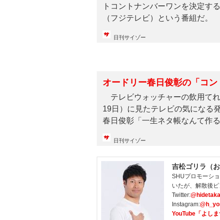
トコントナンバーワンを決定する
（フジテレビ）という番組だ。 漫
日刊サイゾー
オードリー春日俊彰の「コン
テレビウォッチャーの飲用てれび
19日）に見たテレビの気になる
春日俊彰「一生ネタ帳なんて作るこ
日刊サイゾー
吉松ゴリラ（お
SHUプロモーシ
いたが、解散後ピ
Twitter:
@hidetaka
Instagram:
@h_yo
YouTube「よ