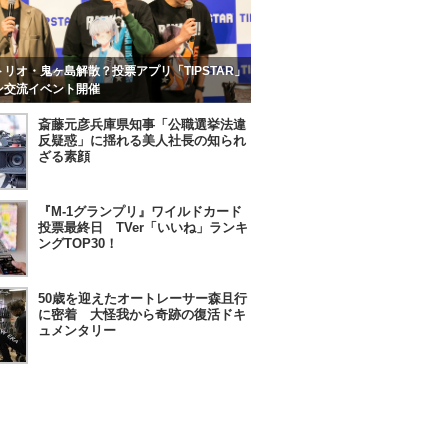
リオ・鬼ヶ島解散？投票アプリ「TIPSTAR」
ン交流イベント開催
斎藤元彦兵庫県知事「公職選挙法違
反疑惑」に揺れる美人社長の知られ
ざる素顔
『M-1グランプリ』ワイルドカード
投票最終日 TVer「いいね」ランキ
ングTOP30！
50歳を迎えたオートレーサー森且行
に密着 大怪我から奇跡の復活ドキ
ュメンタリー