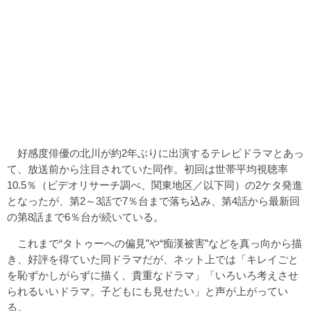
好感度俳優の北川が約2年ぶりに出演するテレビドラマとあっ
て、放送前から注目されていた同作。初回は世帯平均視聴率
10.5％（ビデオリサーチ調べ、関東地区／以下同）の2ケタ発進
となったが、第2～3話で7％台まで落ち込み、第4話から最新回
の第8話まで6％台が続いている。
これまで“タトゥーへの偏見”や“痴漢被害”などを真っ向から描
き、好評を得ていた同ドラマだが、ネット上では「キレイごと
を恥ずかしがらずに描く、貴重なドラマ」「いろいろ考えさせ
られるいいドラマ。子どもにも見せたい」と声が上がってい
る。