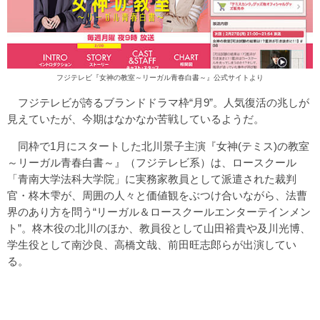
フジテレビ『女神の教室～リーガル青春白書～』公式サイトより
フジテレビが誇るブランドドラマ枠“月9”。人気復活の兆しが
見えていたが、今期はなかなか苦戦しているようだ。
同枠で1月にスタートした北川景子主演『女神(テミス)の教室
～リーガル青春白書～』（フジテレビ系）は、ロースクール
「青南大学法科大学院」に実務家教員として派遣された裁判
官・柊木雫が、周囲の人々と価値観をぶつけ合いながら、法曹
界のあり方を問う“リーガル＆ロースクールエンターテインメン
ト”。柊木役の北川のほか、教員役として山田裕貴や及川光博、
学生役として南沙良、高橋文哉、前田旺志郎らが出演してい
る。