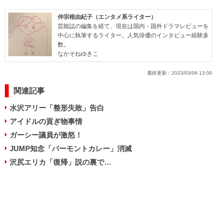
仲宗根由紀子（エンタメ系ライター）
芸能誌の編集を経て、現在は国内・国外ドラマレビューを
中心に執筆するライター。人気俳優のインタビュー経験多
数。
なかそねゆきこ
最終更新：
2023/03/06 13:00
関連記事
水沢アリー「整形失敗」告白
アイドルの貢ぎ物事情
ガーシー議員が激怒！
JUMP知念「バーモントカレー」消滅
沢尻エリカ「復帰」説の裏で…