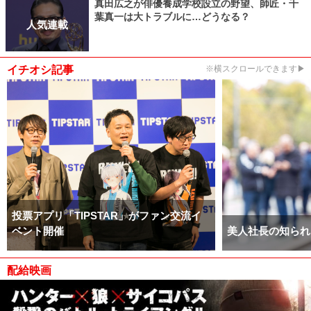
真田広之が俳優養成学校設立の野望、師匠・千
葉真一は大トラブルに…どうなる？
人気連載
イチオシ記事
※横スクロールできます▶
投票アプリ「TIPSTAR」がファン交流イ
ベント開催
美人社長の知られ
配給映画