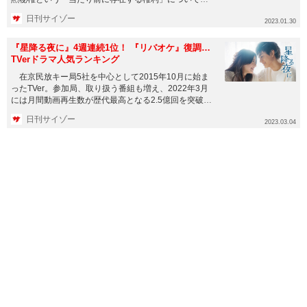
えさせられるととも...
日刊サイゾー
2023.01.30
『星降る夜に』4週連続1位！ 『リバオケ』復調…
TVerドラマ人気ランキング
在京民放キー局5社を中心として2015年10月に始ま
ったTVer。参加局、取り扱う番組も増え、2022年3月
には月間動画再生数が歴代最高となる2.5億回を突破
し、同7...
日刊サイゾー
2023.03.04