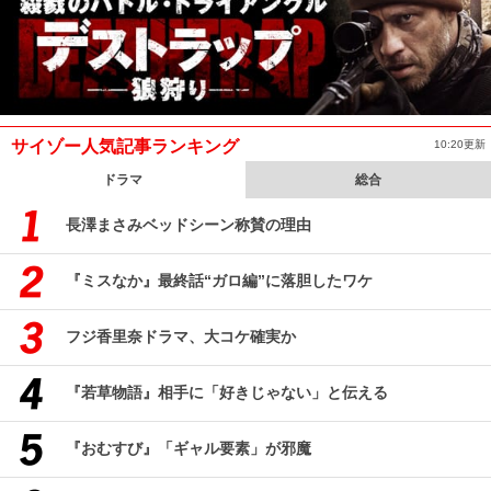
サイゾー人気記事ランキング
10:20更新
ドラマ
総合
長澤まさみベッドシーン称賛の理由
『ミスなか』最終話“ガロ編”に落胆したワケ
フジ香里奈ドラマ、大コケ確実か
『若草物語』相手に「好きじゃない」と伝える
『おむすび』「ギャル要素」が邪魔