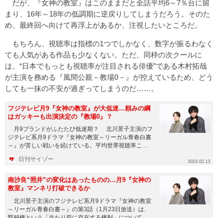
だが、『女神の教室』はこのままだと全話平均6～7％台に留
まり、16年～18年の低調期に逆戻りしてしまうだろう。そのた
め、最終回へ向けて再浮上があるか、注視したいところだ。
もちろん、視聴率は指標の1つでしかなく、数字が振るわなく
ても人気がある作品も少なくない。ただ、同枠の次クールに
は、“日本でもっとも視聴率が注目される俳優”である木村拓哉
が主演を務める『風間公親－教場0－』が控えているため、どう
しても一抹の不安が過ぎってしまうのだ……。
フジテレビ月9『女神の教室』が大低迷…頼みの綱
はガッキーも出演決定の『教場0』？
月9ブランドがふたたび低迷期？ 北川景子主演のフ
ジテレビ系月9ドラマ『女神の教室～リーガル青春白書
～』が苦しい戦いを続けている。平均世帯視聴率こそ
初回10.5％（ビ...
日刊サイゾー
2023.02.13
南沙良“照井”の変化はあったものの…月9『女神の
教室』マンネリ打破できるか
北川景子主演のフジテレビ系月9ドラマ『女神の教室
～リーガル青春白書～』の第3話（1月23日放送）は、
黙秘権という「当たり前に存在する権利」について考