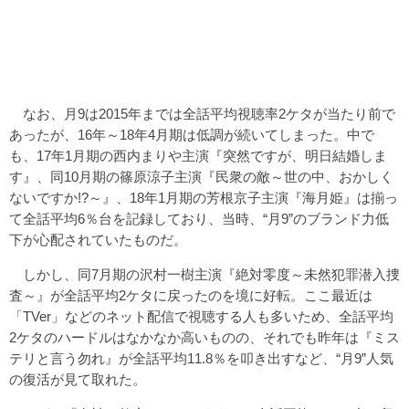
なお、月9は2015年までは全話平均視聴率2ケタが当たり前で
あったが、16年～18年4月期は低調が続いてしまった。中で
も、17年1月期の西内まりや主演『突然ですが、明日結婚しま
す』、同10月期の篠原涼子主演『民衆の敵～世の中、おかしく
ないですか!?～』、18年1月期の芳根京子主演『海月姫』は揃っ
て全話平均6％台を記録しており、当時、“月9”のブランド力低
下が心配されていたものだ。
しかし、同7月期の沢村一樹主演『絶対零度～未然犯罪潜入捜
査～』が全話平均2ケタに戻ったのを境に好転。ここ最近は
「TVer」などのネット配信で視聴する人も多いため、全話平均
2ケタのハードルはなかなか高いものの、それでも昨年は『ミス
テリと言う勿れ』が全話平均11.8％を叩き出すなど、“月9”人気
の復活が見て取れた。