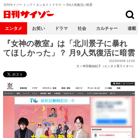
日刊サイゾー トップ
>
エンタメ
>
ドラマ
>
月9人気復活に暗雲
日刊サイゾー
エンタメ
お笑い
ドラマ
社会
カルチャー
連載
『女神の教室』は「北川景子に暴れ
てほしかった」？ 月9人気復活に暗雲
2023/03/06 13:00
文＝
仲宗根由紀子（エンタメ系ライター）