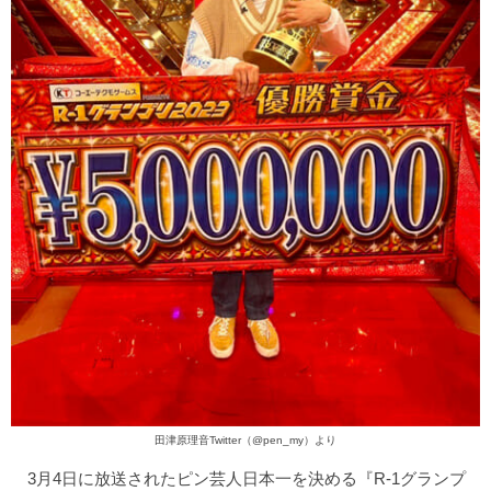
田津原理音Twitter（@pen_my）より
3月4日に放送されたピン芸人日本一を決める『R-1グランプ