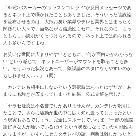
「8.6秒バスーカーの“ラッスンゴレライ”が反日メッセージであ
るとネット上で囁かれたこともありました。そういった陰謀論
を流布させるのは、大抵お笑い業界やテレビ業界とはまったく
関係ない人々で、当然ながら信憑性もゼロ。それなのに、もっ
ともらしい説明がくっつけられるので、ネット上では釣られる
人も多いんですよね。
お笑いは世間に広まりやすいとともに、“何が面白いかわからな
い”という感じで、ネットユーザーがマウントを取ることも多
い。そういった状況もあって、陰謀論のネタになりやすいのか
もしれません……」（同）
カンテレも相手にしないという選択肢はあったはずだが、あ
まりにも騒ぎが広まってしまった結果、公式見解を示した。
「ヤラセ疑惑は不名誉でしかありませんが、カンテレが釈明し
たことで、さらに騒動が世の中に広く知れ渡ってしまったとい
う現実もあるでしょう。完全にスルーしていれば、“一部の陰謀
論好きな人が騒いでいるだけ”という状況になっていた可能性も
ありますが、いずれにせよタラレバの話。判断は難しかったと