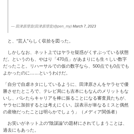
— 田津原理音(田津原理音)@pen_my)
March 7, 2023
と、“芸人”らしく収拾を図った。
しかしなお、ネット上ではヤラセ疑惑がくすぶっている状態
だ。というのも、やはり「470点」があまりにも生々しい数字
だったこと。リハーサルでの仮の数字なら、500点でも0点でも
よかったのに……というわけだ。
「自分で自虐ネタにしているように、田津原さんをヤラセで優
勝させたところで、テレビ局にも吉本にもなんのメリットもな
いし、バレたらキャリアを棒に振ることになる審査員たちが、
ヤラセに加担するとは考えにくい。誤表示が単なるミスと偶然
の産物だったことは明らかでしょう」（メディア関係者）
お笑いがネット上の“陰謀論”の題材にされてしまうことは、
過去にもあった。