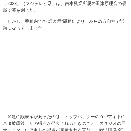
リ2023』（フジテレビ系）は、吉本興業所属の田津原理音の優
勝で幕を閉じた。
しかし、番組内での“誤表示”騒動により、あらぬ方向性で話
題になってしまった。
問題の誤表示があったのは、トップバッターのYes!アキトの
ネタ披露後、その得点が発表されるときのこと。スタジオの巨
大モニターにアキトの得点が表示される直前、一瞬「田津原理