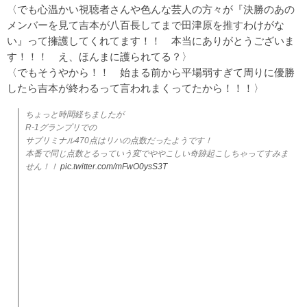
〈でも心温かい視聴者さんや色んな芸人の方々が『決勝のあの
メンバーを見て吉本が八百長してまで田津原を推すわけがな
い』って擁護してくれてます！！ 本当にありがとうございま
す！！！ え、ほんまに護られてる？〉
〈でもそうやから！！ 始まる前から平場弱すぎて周りに優勝
したら吉本が終わるって言われまくってたから！！！〉
ちょっと時間経ちましたが
R-1グランプリでの
サブリミナル470点はリハの点数だったようです！
本番で同じ点数とるっていう変でややこしい奇跡起こしちゃってすみま
せん！！
pic.twitter.com/mFwO0ysS3T