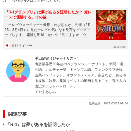
か、今後のR-1に期待したい。
『R-1グランプリ』は夢があるを証明したか？ 賞レ
ースで優勝する、その後
テレビウォッチャーの飲用てれびさんが、先週（2月
26～3月4日）に見たテレビの気になる発言をピックア
ップします。 霜降り明星・せいや「見てますか、ウエ
ストランドさーん...
日刊サイゾー
2023.03.08
手山足実（ジャーナリスト）
出版業界歴20年超のベテランジャーナリスト。新聞、週
刊誌、カルチャー誌、ギャンブル誌、ファンクラブ会報、
企業パンフレット、オウンドメディア、広告など、あらゆ
る媒体に執筆。趣味はペットの動画を見ること、有名人の
出没スポットパトロール。
てやまあしみ
最終更新：
2023/03/09 08:00
関連記事
『R-1』は夢があるを証明したか