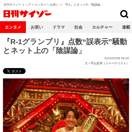
日刊サイゾー トップ
>
エンタメ
>
お笑い
>
『R-1』とネットの「陰謀論」
日刊サイゾー
エンタメ
お笑い
ドラマ
社会
カルチャー
連載
『R-1グランプリ』点数“誤表示”騒動
とネット上の「陰謀論」
2023/03/09 08:00
文＝
手山足実（ジャーナリスト）