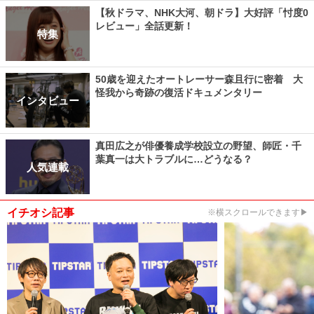
【秋ドラマ、NHK大河、朝ドラ】大好評「忖度0
レビュー」全話更新！
特集
50歳を迎えたオートレーサー森且行に密着 大
怪我から奇跡の復活ドキュメンタリー
インタビュー
真田広之が俳優養成学校設立の野望、師匠・千
葉真一は大トラブルに…どうなる？
人気連載
イチオシ記事
※横スクロールできます▶