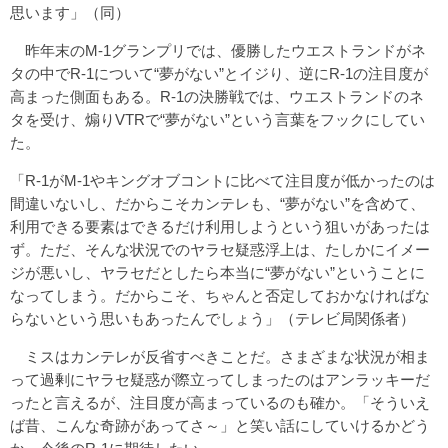
思います」（同）
昨年末のM-1グランプリでは、優勝したウエストランドがネ
タの中でR-1について“夢がない”とイジり、逆にR-1の注目度が
高まった側面もある。R-1の決勝戦では、ウエストランドのネ
タを受け、煽りVTRで“夢がない”という言葉をフックにしてい
た。
「R-1がM-1やキングオブコントに比べて注目度が低かったのは
間違いないし、だからこそカンテレも、“夢がない”を含めて、
利用できる要素はできるだけ利用しようという狙いがあったは
ず。ただ、そんな状況でのヤラセ疑惑浮上は、たしかにイメー
ジが悪いし、ヤラセだとしたら本当に“夢がない”ということに
なってしまう。だからこそ、ちゃんと否定しておかなければな
らないという思いもあったんでしょう」（テレビ局関係者）
ミスはカンテレが反省すべきことだ。さまざまな状況が相ま
って過剰にヤラセ疑惑が際立ってしまったのはアンラッキーだ
ったと言えるが、注目度が高まっているのも確か。「そういえ
ば昔、こんな奇跡があってさ～」と笑い話にしていけるかどう