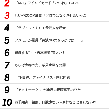
『M-1』ワイルドカード「いいね」TOP30
せいやZOOM騒動「ソロではなく見せ合いっこ」
『ラヴィット！』で怪芸人を紹介
フジモンが暴露「共演NGのきっかけは……」
飛躍する“元・吉本興業”芸人たち
さらば青春の光、放尿企画を公開
『THE W』ファイナリスト同じ問題
『アメトーーク!』が業界内視聴率王のワケ
四千頭身・後藤、口数少ない＝余計なこと言わない!?