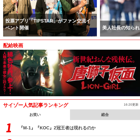
投票アプリ「TIPSTAR」がファン交流イ
ベント開催
美人社長の知られ
配給映画
サイゾー人気記事ランキング
16:20更新
お笑い
総合
『M-1』『KOC』2冠王者は現れるのか