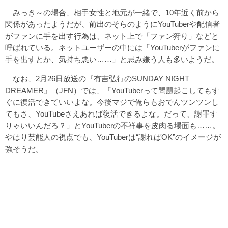
みっき～の場合、相手女性と地元が一緒で、10年近く前から
関係があったようだが、前出のそらのようにYouTuberや配信者
がファンに手を出す行為は、ネット上で「ファン狩り」などと
呼ばれている。ネットユーザーの中には「YouTuberがファンに
手を出すとか、気持ち悪い……」と忌み嫌う人も多いようだ。
なお、2月26日放送の『有吉弘行のSUNDAY NIGHT
DREAMER』（JFN）では、「YouTuberって問題起こしてもす
ぐに復活できていいよな。今後マジで俺らもおでんツンツンし
てもさ、YouTubeさえあれば復活できるよな。だって、謝罪す
りゃいいんだろ？」とYouTuberの不祥事を皮肉る場面も……。
やはり芸能人の視点でも、YouTuberは“謝ればOK”のイメージが
強そうだ。