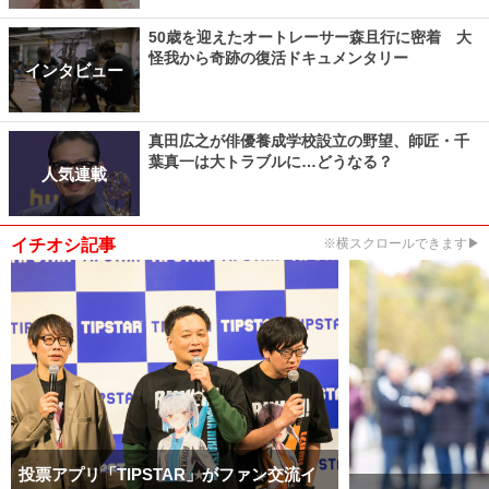
50歳を迎えたオートレーサー森且行に密着 大
怪我から奇跡の復活ドキュメンタリー
インタビュー
真田広之が俳優養成学校設立の野望、師匠・千
葉真一は大トラブルに…どうなる？
人気連載
イチオシ記事
※横スクロールできます▶
投票アプリ「TIPSTAR」がファン交流イ