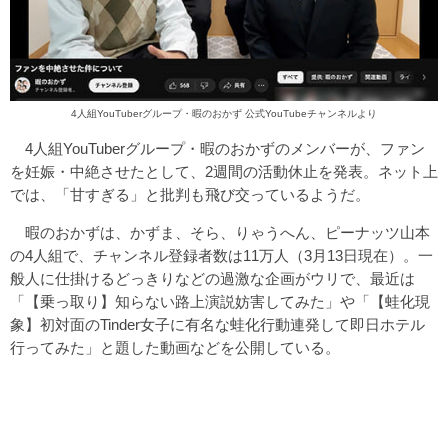
4人組YouTuberグループ・暇のおかず 公式YouTubeチャンネルより
4人組YouTuberグループ・暇のおかずのメンバーが、ファン
を妊娠・中絶させたとして、2週間の活動休止を発表。ネット上
では、「甘すぎる」と批判も飛び交っているようだ。
暇のおかずは、かずま、そら、りゃうへん、ピーナッツ山本
の4人組で、チャンネル登録者数は11万人（3月13日現在）。一
般人に仕掛けるどっきりなどの過激な企画がウリで、最近は
「【乗っ取り】知らない路上演説妨害してみた」や「【蛙化現
象】初対面のTinder女子に有名な蛙化行動連発して即日ホテル
行ってみた」と題した動画などを公開している。