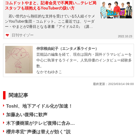
コムドットやまと、記者会見で不興買い…テレビ局
スタッフも頭抱えるYouTuberの扱い方
若い世代から熱狂的な支持を受けている5人組イケメ
ンYouTuber集団・コムドット。ここ最近では、リーダ
ー・やまとが2冊目となる著書『アイドル2.0』（講談
社）を発...
日刊サイゾー
2022.10.23
仲宗根由紀子（エンタメ系ライター）
芸能誌の編集を経て、現在は国内・国外ドラマレビューを
中心に執筆するライター。人気俳優のインタビュー経験多
数。
なかそねゆきこ
最終更新：
2023/03/14 09:00
関連記事
Toshl、地下アイドル化が加速！
加藤あい復帰に歓声
木下優樹菜がテレビ復帰に含み…
櫻井孝宏“声優は替えが効く”説