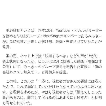
中絶騒動といえば、昨年10月、YouTuber・ヒカルがリーダー
を務める5人組グループ・NextStageのメンバーであるみっき～
が、既婚女性と不倫した挙げ句、妊娠・中絶させていたことが
発覚。
案の定、ネット上では「脱退するべき」などの声が上がり、
炎上状態となったが、ヒカルは12月に投稿した動画（現在は非
公開）にて、みっき～のグループ脱退を報告した直後に「俺の
会社ネクステ加入で！」と再加入を提案。
この時、ヒカルは「一応ね、視聴者の皆さんの要望には応え
たんで、これで満足していただけたらなっていうふうに思いま
す」と理解を求めたが、やはり視聴者からは「消えてしまった
命があるのに、謝罪して戻れるのはあまりにも軽すぎ」と批判
も寄せられていた。