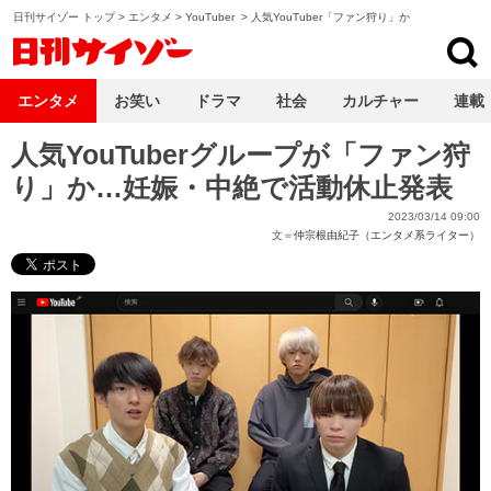
日刊サイゾー トップ
>
エンタメ
>
YouTuber
>
人気YouTuber「ファン狩り」か
日刊サイゾー
エンタメ
お笑い
ドラマ
社会
カルチャー
連載
人気YouTuberグループが「ファン狩
り」か…妊娠・中絶で活動休止発表
2023/03/14 09:00
文＝
仲宗根由紀子（エンタメ系ライター）