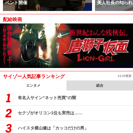
ベント開催
美人社長の知られ
配給映画
サイゾー人気記事ランキング
14:20更新
エンタメ
総合
有名人サイン“ネット売買”の闇
セクゾがオリコン1位も実売は……
ハイスタ横山健は「カッコだけの男」