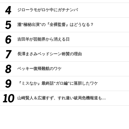
ジローラモがロケ中にガチナンパ
瀧“極秘出演”の『全裸監督』はどうなる？
吉田羊が芸能界から消える日
長澤まさみベッドシーン称賛の理由
ベッキー復帰難航のワケ
『ミスなか』最終話“ガロ編”に落胆したワケ
山崎賢人＆広瀬すず、すれ違い破局危機報道も…