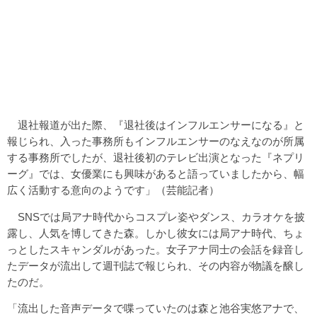
退社報道が出た際、『退社後はインフルエンサーになる』と
報じられ、入った事務所もインフルエンサーのなえなのが所属
する事務所でしたが、退社後初のテレビ出演となった『ネプリ
ーグ』では、女優業にも興味があると語っていましたから、幅
広く活動する意向のようです」（芸能記者）
SNSでは局アナ時代からコスプレ姿やダンス、カラオケを披
露し、人気を博してきた森。しかし彼女には局アナ時代、ちょ
っとしたスキャンダルがあった。女子アナ同士の会話を録音し
たデータが流出して週刊誌で報じられ、その内容が物議を醸し
たのだ。
「流出した音声データで喋っていたのは森と池谷実悠アナで、