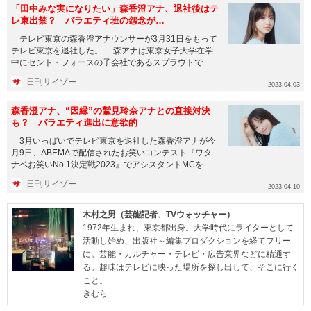
「田中みな実になりたい」森香澄アナ、退社後はテ
レ東出禁？ バラエティ班の怨念が…
テレビ東京の森香澄アナウンサーが3月31日をもって
テレビ東京を退社した。 森アナは東京女子大学在学
中にセント・フォースの子会社であるスプラウトで活
動、卒業後の201...
日刊サイゾー
2023.04.03
森香澄アナ、“因縁”の鷲見玲奈アナとの直接対決
も？ バラエティ進出に意欲的
3月いっぱいでテレビ東京を退社した森香澄アナが今
月9日、ABEMAで配信されたお笑いコンテスト『ワタ
ナベお笑いNo.1決定戦2023』でアシスタントMCを務
め、退社...
日刊サイゾー
2023.04.10
木村之男（芸能記者、TVウォッチャー）
1972年生まれ、東京都出身。大学時代にライターとして
活動し始め、出版社～編集プロダクションを経てフリー
に。芸能・カルチャー・テレビ・広告業界などに精通す
る。趣味はテレビに映った場所を探し出して、そこに行く
こと。
きむら