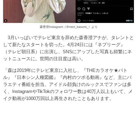
森香澄Instagram（
＠mori_kasumi_
）より
3月いっぱいでテレビ東京を辞めた森香澄アナが、タレントと
して新たなスタートを切った。4月24日には『ネプリーグ』
（テレビ朝日系）に出演し、SNSにアップした写真も頻繁にネ
ットニュースに。世間の注目度は高い。
「森は2019年にテレビ東京に入社し、『THEカラオケ★バト
ル』『日本シン人種図鑑』『内村のツボる動画』など、主にバ
ラエティ番組を担当。アイドル顔負けのルックスでファンは多
く、InstagramやTikTokのフォロワー数は40万人以上もいて、メ
イク動画が1000万回以上再生されたこともあります。