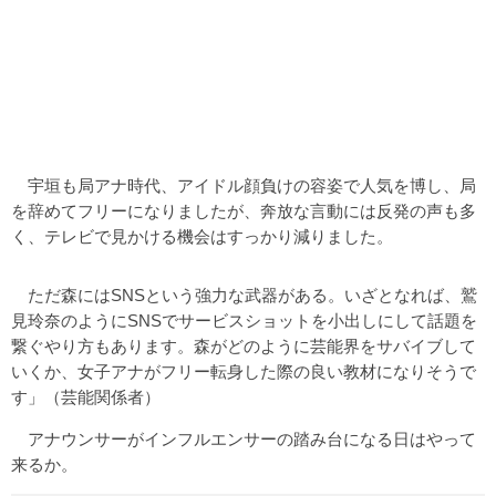
宇垣も局アナ時代、アイドル顔負けの容姿で人気を博し、局
を辞めてフリーになりましたが、奔放な言動には反発の声も多
く、テレビで見かける機会はすっかり減りました。
ただ森にはSNSという強力な武器がある。いざとなれば、鷲
見玲奈のようにSNSでサービスショットを小出しにして話題を
繋ぐやり方もあります。森がどのように芸能界をサバイブして
いくか、女子アナがフリー転身した際の良い教材になりそうで
す」（芸能関係者）
アナウンサーがインフルエンサーの踏み台になる日はやって
来るか。