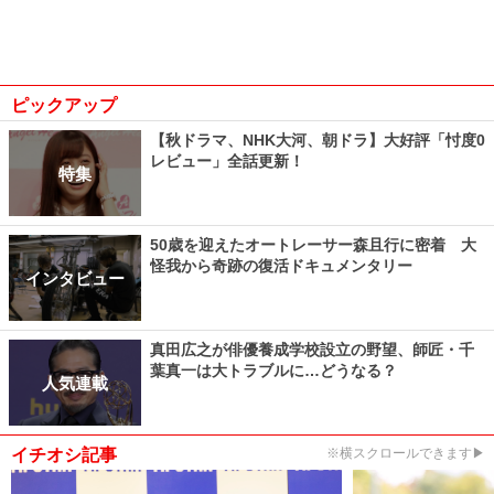
ピックアップ
【秋ドラマ、NHK大河、朝ドラ】大好評「忖度0
レビュー」全話更新！
特集
50歳を迎えたオートレーサー森且行に密着 大
怪我から奇跡の復活ドキュメンタリー
インタビュー
真田広之が俳優養成学校設立の野望、師匠・千
葉真一は大トラブルに…どうなる？
人気連載
イチオシ記事
※横スクロールできます▶