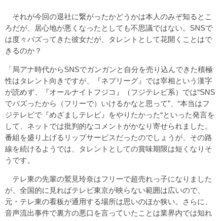
それが今回の退社に繋がったかどうかは本人のみぞ知るとこ
ろだが、居心地が悪くなったとしても不思議ではない。SNSで
は度々バズってきた彼女だが、タレントとして花開くことはで
きるのか？
「局アナ時代からSNSでガンガンと自分を売り込んできた積極
性はタレント向きですが、『ネプリーグ』では宰相という漢字
が読めず、『オールナイトフジコ』（フジテレビ系）では“SNS
でバズったから（フリーで）いけるかなと思って”、“本当はフ
ジテレビで『めざましテレビ』をやりたかった“といった発言を
して、ネットでは批判的なコメントがかなり寄せられました。
番組を盛り上げるリップサービスだったのでしょうが、その路
線を続けるようでは、タレントとしての賞味期限は短くなりそ
うです。
テレ東の先輩の鷲見玲奈はフリーで超売れっ子になりました
が、全国的に見ればテレビ東京が映らない範囲は広いので、
元・テレ東の看板が通用する場所は思いのほか狭い。さらに、
音声流出事件で裏方の悪口を言っていたことは業界内では知れ