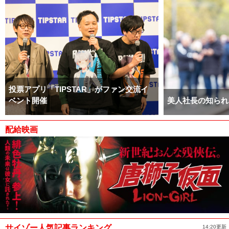
投票アプリ「TIPSTAR」がファン交流イ
ベント開催
美人社長の知られ
配給映画
サイゾー人気記事ランキング
14:20更新