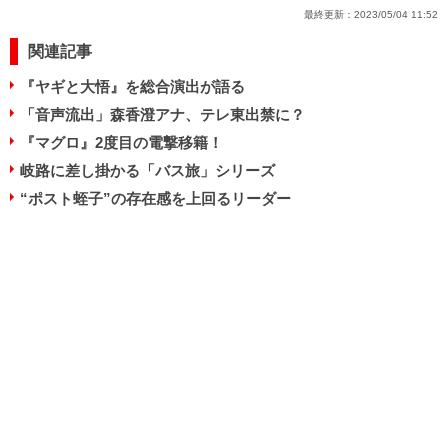
最終更新：
2023/05/04 11:52
関連記事
『ヤギと大悟』を総合演出が語る
「音声流出」森香澄アナ、テレ東出禁に？
『マグロ』2度目の電撃移籍！
岐路に差し掛かる「バス旅」シリーズ
“ポスト蛭子”の存在感を上回るリーダー