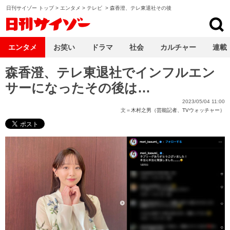
日刊サイゾー トップ
>
エンタメ
>
テレビ
>
森香澄、テレ東退社その後
日刊サイゾー
エンタメ
お笑い
ドラマ
社会
カルチャー
連載
森香澄、テレ東退社でインフルエン
サーになったその後は…
2023/05/04 11:00
文＝
木村之男（芸能記者、TVウォッチャー）