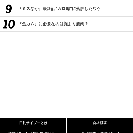
『ミスなか』最終話“ガロ編”に落胆したワケ
『金カム』に必要なのは顔より筋肉？
日刊サイゾーとは
会社概要