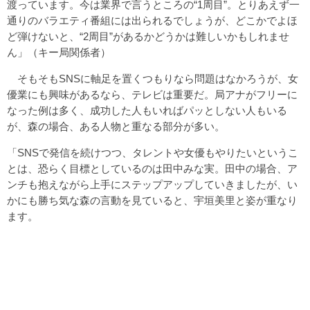
渡っています。今は業界で言うところの“1周目”。とりあえず一
通りのバラエティ番組には出られるでしょうが、どこかでよほ
ど弾けないと、“2周目”があるかどうかは難しいかもしれませ
ん」（キー局関係者）
そもそもSNSに軸足を置くつもりなら問題はなかろうが、女
優業にも興味があるなら、テレビは重要だ。局アナがフリーに
なった例は多く、成功した人もいればパッとしない人もいる
が、森の場合、ある人物と重なる部分が多い。
「SNSで発信を続けつつ、タレントや女優もやりたいというこ
とは、恐らく目標としているのは田中みな実。田中の場合、ア
ンチも抱えながら上手にステップアップしていきましたが、い
かにも勝ち気な森の言動を見ていると、宇垣美里と姿が重なり
ます。