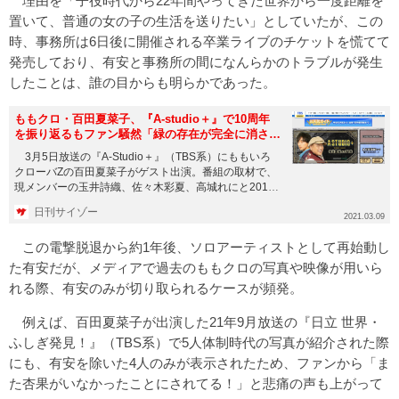
理由を「子役時代から22年間やってきた世界から一度距離を
置いて、普通の女の子の生活を送りたい」としていたが、この
時、事務所は6日後に開催される卒業ライブのチケットを慌てて
発売しており、有安と事務所の間になんらかのトラブルが発生
したことは、誰の目からも明らかであった。
ももクロ・百田夏菜子、『A-studio＋』で10周年
を振り返るもファン騒然「緑の存在が完全に消され
てる」
3月5日放送の『A-Studio＋』（TBS系）にももいろ
クローバZの百田夏菜子がゲスト出演。番組の取材で、
現メンバーの玉井詩織、佐々木彩夏、高城れにと2011
年4月...
日刊サイゾー
2021.03.09
この電撃脱退から約1年後、ソロアーティストとして再始動し
た有安だが、メディアで過去のももクロの写真や映像が用いら
れる際、有安のみが切り取られるケースが頻発。
例えば、百田夏菜子が出演した21年9月放送の『日立 世界・
ふしぎ発見！』（TBS系）で5人体制時代の写真が紹介された際
にも、有安を除いた4人のみが表示されたため、ファンから「ま
た杏果がいなかったことにされてる！」と悲痛の声も上がって