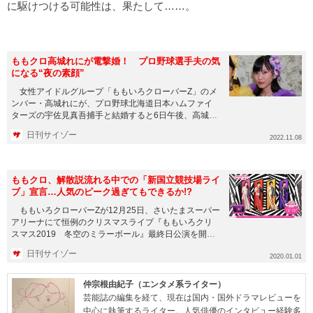
に駆けつける可能性は、果たして……。
ももクロ高城れにが電撃婚！ プロ野球選手夫の気
になる“夜の素顔”
女性アイドルグループ「ももいろクローバーZ」のメ
ンバー・高城れにが、プロ野球北海道日本ハムファイ
ターズの宇佐見真吾捕手と結婚すると6日午後、高城が
グループのYouT...
日刊サイゾー
2022.11.08
ももクロ、解散説流れる中での「新国立競技場ライ
ブ」宣言…人気のピーク過ぎてもできるか!?
ももいろクローバーZが12月25日、さいたまスーパー
アリーナにて恒例のクリスマスライブ『ももいろクリ
スマス2019 冬空のミラーボール』最終日公演を開
催。その最後のM...
日刊サイゾー
2020.01.01
仲宗根由紀子（エンタメ系ライター）
芸能誌の編集を経て、現在は国内・国外ドラマレビューを
中心に執筆するライター。人気俳優のインタビュー経験多