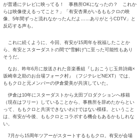
が普通にテレビに映ってる！ 事務所OKになったの？ これか
らは映像使えるってこと？」「有安杏果がいるももクロの映
像、5年間ずっと流れなかったんだよ……ありがとうCDTV」と
反応する声も。
これに続くように、今回、有安が15周年を祝福したことか
ら、有安とスターダストの間で“雪解け”に至った可能性もあり
そうだ。
なお、昨年6月に放送された音楽番組『しおこうじ玉井詩織×
坂崎幸之助のお台場フォーク村』（フジテレビNEXT）では、
ももクロと元メンバーの伊倉愛美が共演していた。
伊倉は10年にスターダストから太田プロダクションへ移籍
（現在はフリー）していることから、事務所を辞めたからとい
って、ももクロと共演できないわけではない模様。ということ
は、有安が今後、ももクロとコラボする機会もあるかもしれな
い。
7月から15周年ツアーがスタートするももクロ。有安が会場