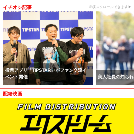
イチオシ記事
※横スクロールできます▶
投票アプリ「TIPSTAR」がファン交流イ
ベント開催
美人社長の知られ
配給映画