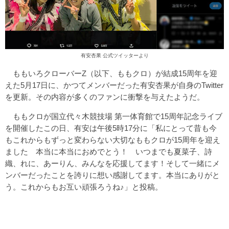
有安杏果 公式ツイッターより
ももいろクローバーZ（以下、ももクロ）が結成15周年を迎
えた5月17日に、かつてメンバーだった有安杏果が自身のTwitter
を更新。その内容が多くのファンに衝撃を与えたようだ。
ももクロが国立代々木競技場 第一体育館で15周年記念ライブ
を開催したこの日、有安は午後5時17分に「私にとって昔も今
もこれからもずっと変わらない大切なももクロが15周年を迎え
ました 本当に本当におめでとう！ いつまでも夏菜子、詩
織、れに、あーりん、みんなを応援してます！そして一緒にメ
ンバーだったことを誇りに想い感謝してます。本当にありがと
う。これからもお互い頑張ろうね♪」と投稿。