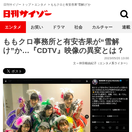
日刊サイゾー トップ
>
エンタメ
>
ももクロと有安杏果“雪解け”か
日刊サイゾー
エンタメ
お笑い
ドラマ
社会
カルチャー
連載
ももクロ事務所と有安杏果が“雪解
け”か…『CDTV』映像の異変とは？
2023/05/20 13:00
文＝
仲宗根由紀子（エンタメ系ライター）