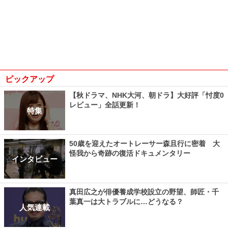
ピックアップ
【秋ドラマ、NHK大河、朝ドラ】大好評「忖度0
レビュー」全話更新！
特集
50歳を迎えたオートレーサー森且行に密着 大
怪我から奇跡の復活ドキュメンタリー
インタビュー
真田広之が俳優養成学校設立の野望、師匠・千
葉真一は大トラブルに…どうなる？
人気連載