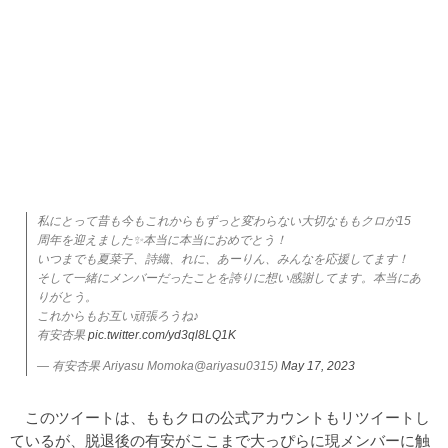
私にとって昔も今もこれからもずっと変わらない大切なももクロが15
周年を迎えました✨本当に本当におめでとう！
いつまでも夏菜子、詩織、れに、あーりん、みんなを応援してます！
そして一緒にメンバーだったことを誇りに想い感謝してます。本当にあ
りがとう。
これからもお互い頑張ろうね♪
有安杏果
pic.twitter.com/yd3ql8LQ1K
— 有安杏果 Ariyasu Momoka@ariyasu0315)
May 17, 2023
このツイートは、ももクロの公式アカウントもリツイートし
ているが、脱退後の有安がここまで大っぴらに現メンバーに触