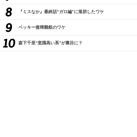
『ミスなか』最終話“ガロ編”に落胆したワケ
ベッキー復帰難航のワケ
森下千里“意識高い系”が裏目に？