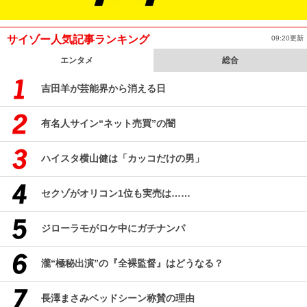
サイゾー人気記事ランキング
09:20更新
エンタメ
総合
吉田羊が芸能界から消える日
有名人サイン“ネット売買”の闇
ハイスタ横山健は「カッコだけの男」
セクゾがオリコン1位も実売は……
ジローラモがロケ中にガチナンパ
瀧“極秘出演”の『全裸監督』はどうなる？
長澤まさみベッドシーン称賛の理由