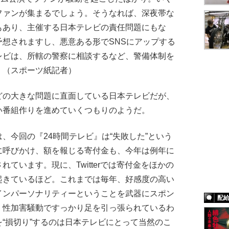
ファンが集まるでしょう。そうなれば、深夜帯な
もあり、主催する日本テレビの責任問題にもな
想されますし、悪意ある形でSNSにアップする
レビは、所轄の警察に相談するなど、警備体制を
」（スポーツ紙記者）
の大きな問題に直面している日本テレビだが、
い番組作りを進めていくつもりのようだ。
、今回の『24時間テレビ』は“失敗した”という
に呼びかけ、額を報じる寄付金も、今年は例年に
ています。現に、Twitterでは寄付金をほかの
起きているほど。これまでは毎年、好感度の高い
インパーソナリティーということを武器にスポン
配
、性加害騒動ですっかり足を引っ張られているわ
“損切り”するのは日本テレビにとって当然のこ