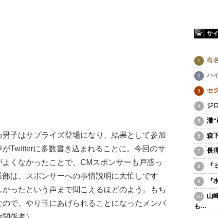
サ
有
ハ
セ
ジ
瀧
わ男子はサプライズ登場になり、結果として参加
森
Twitterに多数書き込まれることに。今回のサ
長
がよくなかったことで、CMスポンサーも戸惑っ
『
業部は、スポンサーへの事情説明に大忙しです
『
しかったという声まで聞こえるほどのよう。もち
山
なので、やり玉にあげられることになったメンバ
も…
放関係者）