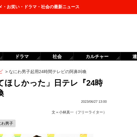
メ・お笑い・ドラマ・社会の最新ニュース
ドラマ
社会
カルチャー
連
ビ
>
なにわ男子起用24時間テレビの阿鼻叫喚
てほしかった」日テレ『24時
喚
2023/06/27 13:00
文＝
小林真一（フリーライター）
にわ男子