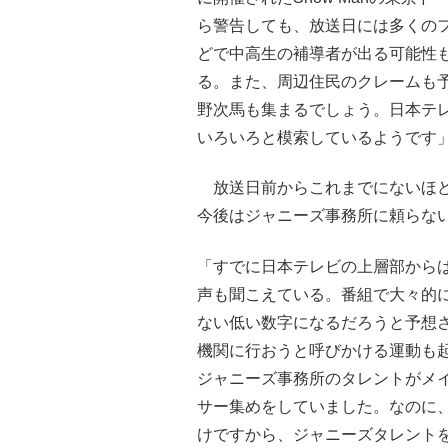
ら警告しても、放送日には多くの
どで中高生の補導者が出る可能性
る。また、周辺住民のクレームも予
野次馬も集まるでしょう。日本テ
いろいろと模索しているようです
放送日前からこれまでにないほど
今後はジャニーズ事務所に頼らな
「すでに日本テレビの上層部からは
声も聞こえている。番組で大々的
ない低い数字になるだろうと予想され
機関に行おうと呼びかける運動も
ジャニーズ事務所のタレントがメ
サー集めをしていました。なのに
けですから、ジャニーズタレントを