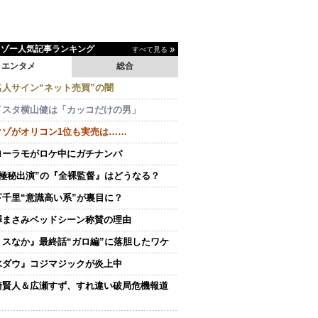
イゾー人気記事ランキング
すべて見る
エンタメ
総合
名人サイン“ネット売買”の闇
イスタ横山健は「カッコだけの男」
クゾがオリコン1位も実売は……
ローラモがロケ中にガチナンパ
“極秘出演”の『全裸監督』はどうなる？
下千里“意識高い系”が裏目に？
澤まさみベッドシーン称賛の理由
ミスなか』最終話“ガロ編”に落胆したワケ
水ダウ』コジマジックが炎上中
崎賢人＆広瀬すず、すれ違い破局危機報道