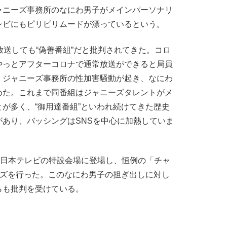
ャニーズ事務所のなにわ男子がメインパーソナリ
レビにもピリピリムードが漂っているという。
放送しても“偽善番組”だと批判されてきた。コロ
やっとアフターコロナで通常放送ができると局員
くジャニーズ事務所の性加害騒動が起き、なにわ
めた。これまで同番組はジャニーズタレントがメ
が多く、“御用達番組”といわれ続けてきた歴史
あり、バッシングはSNSを中心に加熱していま
が日本テレビの特設会場に登場し、恒例の「チャ
イズを行った。このなにわ男子の担ぎ出しに対し
らも批判を受けている。