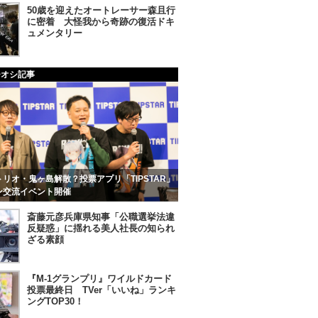
50歳を迎えたオートレーサー森且行
に密着 大怪我から奇跡の復活ドキ
ュメンタリー
チオシ記事
リオ・鬼ヶ島解散？投票アプリ「TIPSTAR」
ン交流イベント開催
斎藤元彦兵庫県知事「公職選挙法違
反疑惑」に揺れる美人社長の知られ
ざる素顔
『M-1グランプリ』ワイルドカード
投票最終日 TVer「いいね」ランキ
ングTOP30！