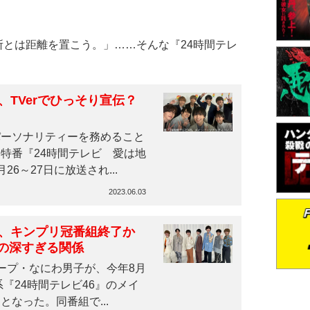
とは距離を置こう。」……そんな『24時間テレ
、TVerでひっそり宣伝？
ーソナリティーを務めること
特番『24時間テレビ 愛は地
6～27日に放送され...
2023.06.03
擢、キンプリ冠番組終了か
の深すぎる関係
ープ・なにわ男子が、今年8月
系『24時間テレビ46』のメイ
なった。同番組で...