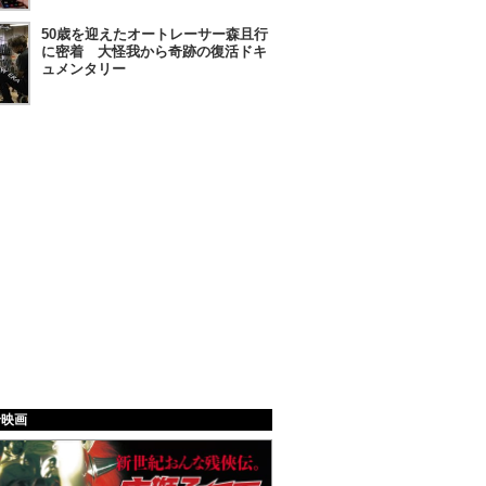
50歳を迎えたオートレーサー森且行
に密着 大怪我から奇跡の復活ドキ
ュメンタリー
給映画