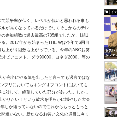
イ
で競争率が低く、レベルが低いと思われる事も
ベルが高くなっているだけでなくそこからのテレ
の参加組数は過去最高の735組でしたが、1組1
。2017年から始まったTHE Wは今年で6回目
ち上がり組数も上がっている。今年のABCお笑
お笑いト
がファ
才ピアニスト、ダウ90000、ヨネダ2000、等の
人が完全にやる気を出したと言っても過言ではな
ランプリにおいてもキングオブコントにおいても
事に対して、絶望していた部分があった。しかし
ち上がりたい！という欲求を明らかに増やした大会
て6年しか経っていないのでこれからもっともっと
は間違いない。新たなるお笑い文化の境目に今ま