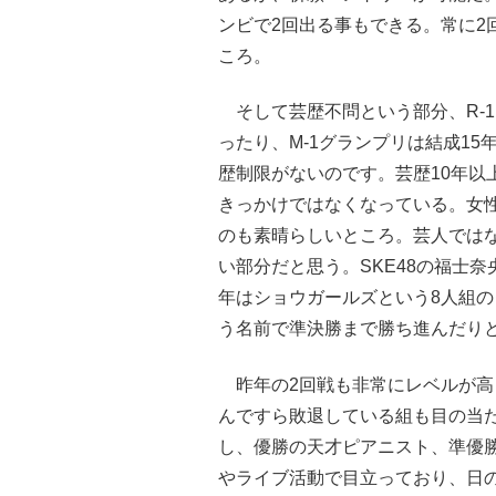
ンビで2回出る事もできる。常に2
ころ。
そして芸歴不問という部分、R-1
ったり、M-1グランプリは結成15
歴制限がないのです。芸歴10年以
きっかけではなくなっている。女
のも素晴らしいところ。芸人では
い部分だと思う。SKE48の福士
年はショウガールズという8人組の
う名前で準決勝まで勝ち進んだり
昨年の2回戦も非常にレベルが高
んですら敗退している組も目の当た
し、優勝の天才ピアニスト、準優勝
やライブ活動で目立っており、日