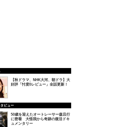
集
【秋ドラマ、NHK大河、朝ドラ】大
好評「忖度0レビュー」全話更新！
ンタビュー
50歳を迎えたオートレーサー森且行
に密着 大怪我から奇跡の復活ドキ
ュメンタリー