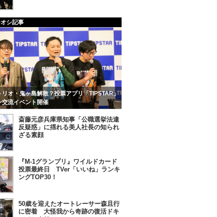
チオシ記事
リオ・鬼ヶ島解散？投票アプリ「TIPSTAR」
ン交流イベント開催
斎藤元彦兵庫県知事「公職選挙法違
反疑惑」に揺れる美人社長の知られ
ざる素顔
『M-1グランプリ』ワイルドカード
投票最終日 TVer「いいね」ランキ
ングTOP30！
50歳を迎えたオートレーサー森且行
に密着 大怪我から奇跡の復活ドキ