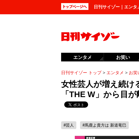
日刊サイゾー｜エンタ
エンタメ
お笑い
日刊サイゾー トップ
>
エンタメ
>
お笑
女性芸人が増え続ける
「THE W」から目
#芸人
#馬鹿よ貴方は 新道竜巳