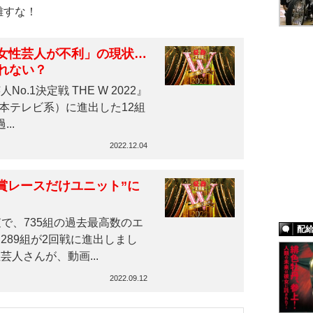
離すな！
1で女性芸人が不利」の現状…
れない？
1決定戦 THE W 2022』
日本テレビ系）に進出した12組
..
2022.12.04
W“賞レースだけユニット”に
査で、735組の過去最高数のエ
配
289組が2回戦に進出しまし
人さんが、動画...
2022.09.12