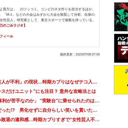
よ貴方は」 のツッコミ。コンビのネタ作りを担当するほか、
、「M-1」などの大会はみずから大会を観覧して分析。自身の
も「女性芸人」研究家として、東京スポーツで連載を持っている。
竜巳のごみラジオ】
フィール
最終更新：
2023/07/08 07:00
『THE W』のせいで「M-1で女性芸人が不利」の現状…時期カブりはなぜテコ入れされない？
賞レースだけユニット”にも注目？ 意外な攻略法とは
IPPON女子グランプリ「女性は大喜利が苦手なのか」 “実験台”に乗せられたのは誰か？
オアシズが女性芸人の変化の潮目だった!? 男化せずに自分らしい笑いを貫いた功績
『THE W』決勝常連がM-1で軒並み敗退の違和感…時期カブりすぎで“女性芸人不利”の本末転倒