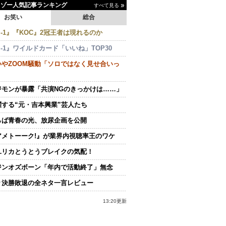
イゾー人気記事ランキング
すべて見る
お笑い
総合
-1』『KOC』2冠王者は現れるのか
-1』ワイルドカード「いいね」TOP30
いやZOOM騒動「ソロではなく見せ合いっ
ジモンが暴露「共演NGのきっかけは……」
躍する“元・吉本興業”芸人たち
らば青春の光、放尿企画を公開
アメトーーク!』が業界内視聴率王のワケ
ユリカとうとうブレイクの気配！
ジンオズボーン「年内で活動終了」無念
々決勝敗退の全ネタ一言レビュー
13:20更新