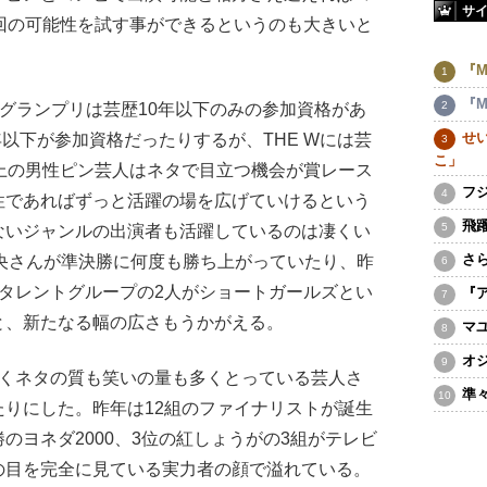
サ
回の可能性を試す事ができるというのも大きいと
『M
『M
グランプリは芸歴10年以下のみの参加資格があ
せ
年以下が参加資格だったりするが、THE Wには芸
こ」
上の男性ピン芸人はネタで目立つ機会が賞レース
フ
性であればずっと活躍の場を広げていけるという
飛
ないジャンルの出演者も活躍しているのは凄くい
さ
奈央さんが準決勝に何度も勝ち上がっていたり、昨
タレントグループの2人がショートガールズとい
『
と、新たなる幅の広さもうかがえる。
マ
オ
くネタの質も笑いの量も多くとっている芸人さ
準
りにした。昨年は12組のファイナリストが誕生
のヨネダ2000、3位の紅しょうがの3組がテレビ
の目を完全に見ている実力者の顔で溢れている。