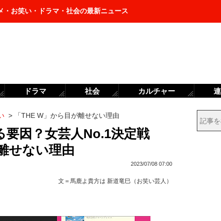
メ・お笑い・ドラマ・社会の最新ニュース
ドラマ
社会
カルチャー
連
い
>
「THE W」から目が離せない理由
要因？女芸人No.1決定戦
が離せない理由
2023/07/08 07:00
文＝
馬鹿よ貴方は 新道竜巳（お笑い芸人）