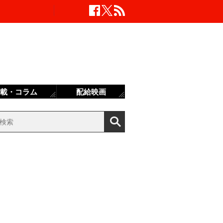
載・コラム
配給映画