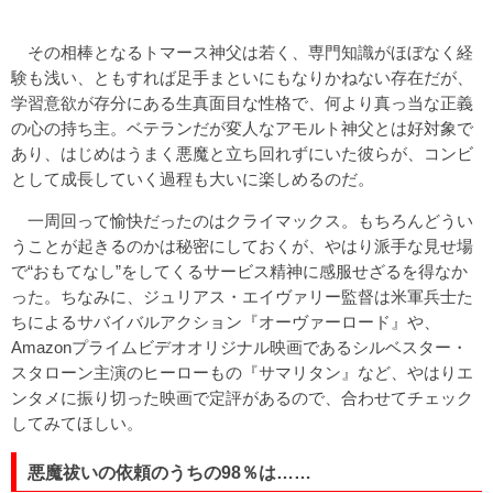
その相棒となるトマース神父は若く、専門知識がほぼなく経
験も浅い、ともすれば足手まといにもなりかねない存在だが、
学習意欲が存分にある生真面目な性格で、何より真っ当な正義
の心の持ち主。ベテランだが変人なアモルト神父とは好対象で
あり、はじめはうまく悪魔と立ち回れずにいた彼らが、コンビ
として成長していく過程も大いに楽しめるのだ。
一周回って愉快だったのはクライマックス。もちろんどうい
うことが起きるのかは秘密にしておくが、やはり派手な見せ場
で“おもてなし”をしてくるサービス精神に感服せざるを得なか
った。ちなみに、ジュリアス・エイヴァリー監督は米軍兵士た
ちによるサバイバルアクション『オーヴァーロード』や、
Amazonプライムビデオオリジナル映画であるシルベスター・
スタローン主演のヒーローもの『サマリタン』など、やはりエ
ンタメに振り切った映画で定評があるので、合わせてチェック
してみてほしい。
悪魔祓いの依頼のうちの98％は……