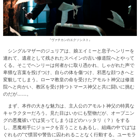
『ヴァチカンのエクソシスト』
シングルマザーのジュリアは、娘エイミーと息子ヘンリーを
連れて、遺産として残されたスペインの古い修道院へとやって
くる。そこでヘンリーは何者かに取り憑かれ、しゃがれた声で
卑猥な言葉を投げつけ、自らの体を傷つけ、邪悪な顔つきへと
変貌してしまう。ローマ教皇の命を受けたアモルト神父は修道
院へと向かい、教区を受け持つトマース神父と共に闘いに挑む
のだが……。
まず、本作の大きな魅力は、主人公のアモルト神父の特異な
キャラクターだろう。見た目はいかにも堅物だが、オープニン
グの悪魔祓いでは笑ってしまうほどのハッタリ（？）をする
し、悪魔相手にジョークを言うこともあるし、組織の中では“は
ぐれもの”で慣習や警告に囚われることなく行動する。ユーモラ