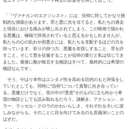
るエドワード・シーバート神父の言葉を引用しておこう。
「『ヴァチカンのエクソシスト』には、信仰に対してかなり挑
戦的な側面があります。罪と悪に光を当てると、私たちの過去
と現在における痛みが映し出されてしまう。この映画で描かれ
る悪魔は、極端で誇張されていると思えるかもしれませんが、
私たちの心の乱れや邪悪さには、私たちを支配するほどの力を
持っています。祈りの持つ力、悪魔を名指しすること、罪を許
すこと、そして悪を征服することが信仰の要だと私は信じてき
ました。最後に敵が敗北する物語はすべて、最終的には希望の
物語なんです」
そう、やはり本作はエンタメ性を高める目的のもと誇張をし
ていたとしても、同時に“信仰”について真摯に向き合ってい
る。悪魔だけでなく、世の中の“悪意”そのものに立ち向かう希
望の物語としても読み取れるだろう。謎解き、アクション、ホ
ラー、ラッセル・クロウのかわいらしさ、それぞれを大いに楽
しみながらも、そのことに目を向けてみるのも意義深いことの
はずだ。