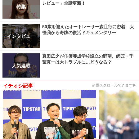
レビュー」全話更新！
特集
50歳を迎えたオートレーサー森且行に密着 大
怪我から奇跡の復活ドキュメンタリー
インタビュー
真田広之が俳優養成学校設立の野望、師匠・千
葉真一は大トラブルに…どうなる？
人気連載
イチオシ記事
※横スクロールできます▶