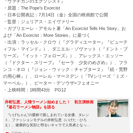
『ヴァチカンのエクソシスト』
・原題：The Pope’s Exorcist
・日本公開表記：7月14日（金）全国の映画館で公開
・監督：ジュリアス・エイヴァリー
・ガブリエーレ・アモルト著「An Exorcist Tells His Story」お
よび「An Exorcist：More Stories」に基づく
・出演：ラッセル・クロウ（『グラディエーター』『ビューテ
ィフル・マインド』）、ダニエル・ゾヴァット（『ドント・ブ
リーズ』『イット・フォローズ』）、アレックス・エッソー
（『ドクター・スリープ』『セーラ 少女のめざめ』）、フラ
ンコ・ネロ（『ジョン・ウィック：チャプター２』『続・荒野
の用心棒』）、ローレル・マースデン（「TVシリーズ「ミズ・
マーベル」）、ピーター・デソウザ=フェオニー
・上映時間：1時間43分 PG12
井桁弘恵、人情ラーメン始めました！ 初主演映画
『釜石ラーメン物語』を語る
“いげちゃん”の愛称で親しまれている女優、タレン
ト、ファッションモデルの井桁弘恵（いげた・ひろ
え）。健康的な笑顔と明るいキャラで人気者となって
いる。2019年放送の『...