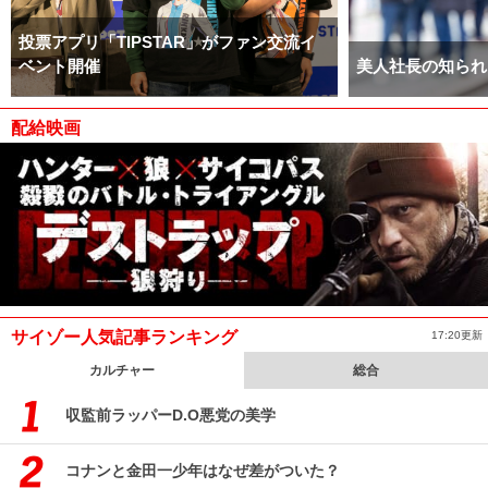
投票アプリ「TIPSTAR」がファン交流イ
ベント開催
美人社長の知られ
配給映画
サイゾー人気記事ランキング
17:20更新
カルチャー
総合
収監前ラッパーD.O悪党の美学
コナンと金田一少年はなぜ差がついた？