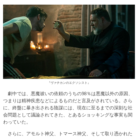
『ヴァチカンのエクソシスト』
劇中では、悪魔祓いの依頼のうちの98％は悪魔以外の原因、
つまりは精神疾患などによるものだと言及がされている。さら
に、終盤に暴き出される陰謀には、現在に至るまでの深刻な社
会問題として議論されてきた、とあるショッキングな事実も関
わっていた。
さらに、アモルト神父、トマース神父、そして取り憑かれた