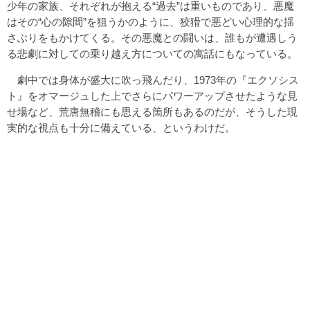
少年の家族、それぞれが抱える“過去”は重いものであり、悪魔
はその“心の隙間”を狙うかのように、狡猾で悪どい心理的な揺
さぶりをもかけてくる。その悪魔との闘いは、誰もが遭遇しう
る悲劇に対しての乗り越え方についての寓話にもなっている。
劇中では身体が盛大に吹っ飛んだり、1973年の『エクソシス
ト』をオマージュした上でさらにパワーアップさせたような見
せ場など、荒唐無稽にも思える箇所もあるのだが、そうした現
実的な視点も十分に備えている、というわけだ。