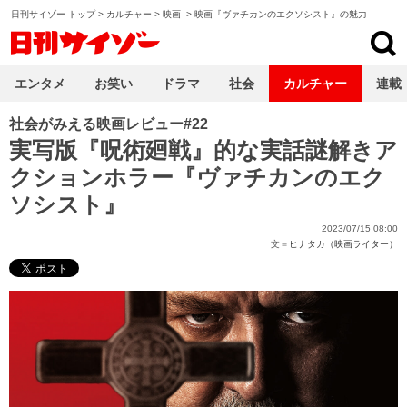
日刊サイゾー トップ
>
カルチャー
>
映画
>
映画『ヴァチカンのエクソシスト』の魅力
日刊サイゾー
エンタメ
お笑い
ドラマ
社会
カルチャー
連載
社会がみえる映画レビュー#22
実写版『呪術廻戦』的な実話謎解きア
クションホラー『ヴァチカンのエク
ソシスト』
2023/07/15 08:00
文＝
ヒナタカ（映画ライター）