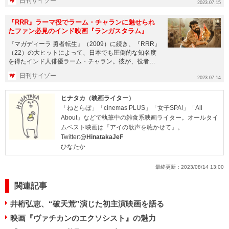
日刊サイゾー
2023.07.15
『RRR』ラーマ役でラーム・チャランに魅せられ
たファン必見のインド映画『ランガスタラム』
『マガディーラ 勇者転生』（2009）に続き、『RRR』
（22）の大ヒットによって、日本でも圧倒的な知名度
を得たインド人俳優ラーム・チャラン。彼が、役者人
生の転換点とも...
日刊サイゾー
2023.07.14
ヒナタカ（映画ライター）
「ねとらぼ」「cinemas PLUS」「女子SPA!」「All
About」などで執筆中の雑食系映画ライター。オールタイ
ムベスト映画は『アイの歌声を聴かせて』。
Twitter:
@HinatakaJeF
ひなたか
最終更新：
2023/08/14 13:00
関連記事
井桁弘恵、“破天荒”演じた初主演映画を語る
映画『ヴァチカンのエクソシスト』の魅力