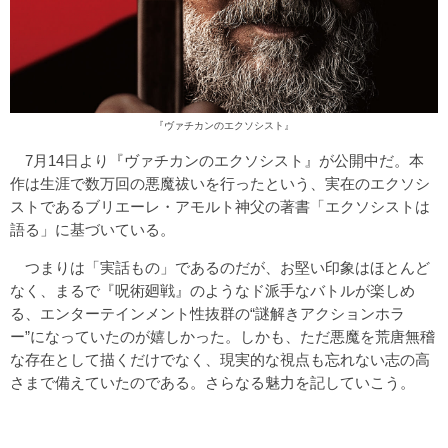
『ヴァチカンのエクソシスト』
7月14日より『ヴァチカンのエクソシスト』が公開中だ。本
作は生涯で数万回の悪魔祓いを行ったという、実在のエクソシ
ストであるブリエーレ・アモルト神父の著書「エクソシストは
語る」に基づいている。
つまりは「実話もの」であるのだが、お堅い印象はほとんど
なく、まるで『呪術廻戦』のようなド派手なバトルが楽しめ
る、エンターテインメント性抜群の“謎解きアクションホラ
ー”になっていたのが嬉しかった。しかも、ただ悪魔を荒唐無稽
な存在として描くだけでなく、現実的な視点も忘れない志の高
さまで備えていたのである。さらなる魅力を記していこう。