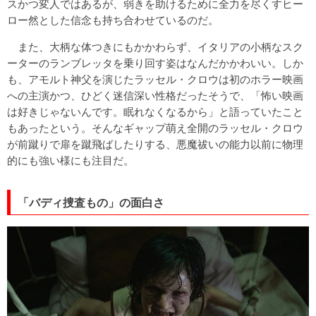
スかつ変人ではあるが、弱きを助けるために全力を尽くすヒー
ロー然とした信念も持ち合わせているのだ。
また、大柄な体つきにもかかわらず、イタリアの小柄なスク
ーターのランブレッタを乗り回す姿はなんだかかわいい。しか
も、アモルト神父を演じたラッセル・クロウは初のホラー映画
への主演かつ、ひどく迷信深い性格だったそうで、「怖い映画
は好きじゃないんです。眠れなくなるから」と語っていたこと
もあったという。そんなギャップ萌え全開のラッセル・クロウ
が前蹴りで扉を蹴飛ばしたりする、悪魔祓いの能力以前に物理
的にも強い様にも注目だ。
「バディ捜査もの」の面白さ