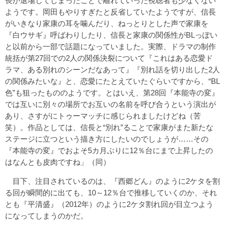
長が退場してしまったことで離れていった視聴者も少なくない
ようです。岡田もやりすぎたと反省していたようですが、信長
がいきなり家康の耳を噛んだり、ねっとりとした声で家康を
『白ウサギ』呼ばわりしたり、信長と家康の関係性がBLっぽい
と以前から一部で話題になっていました。実際、ドラマの制作
統括が第27回での2人の関係決裂について『これはある恋愛ド
ラマ、ある別れのシーンだなあって』『別れ話を切り出した2人
の関係みたいな』と、恋愛にたとえていたぐらいですから、“BL
色”も狙ったもののようです。とはいえ、第28回『本能寺の変』
では互いに別々の場所でお互いの名前を呼び合うという演出が
あり、さすがにトゥーマッチに感じられましたけどね（苦
笑）。作品としては、信長と“別れ”ることで家康がまた新たな
ステージに立つという描き方にしたいのでしょうが……その
『本能寺の変』でおよそ5カ月ぶりに12％台にまで上昇したの
はなんとも皮肉ですね」（同）
目下、注目されているのは、『西郷どん』のように2ケタを割
る回が瞬間的に出ても、10～12％台で推移していくのか、それ
とも『平清盛』（2012年）のように2ケタ割れ回が目立つよう
になってしまうのかだ。