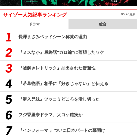
サイゾー人気記事ランキング
05:20更新
ドラマ
総合
長澤まさみベッドシーン称賛の理由
『ミスなか』最終話“ガロ編”に落胆したワケ
『嘘解きレトリック』抽出された普遍性
『若草物語』相手に「好きじゃない」と伝える
『潜入兄妹』ツッコミどころを潰し切った
フジ香里奈ドラマ、大コケ確実か
『インフォーマ 』ついに日本パートの幕開け