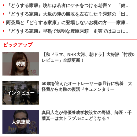
『どうする家康』晩年は若者にケチをつける老害？ 「健康マニア」家康の死因とは
『どうする家康』大坂の陣の勝敗を左右した？秀頼の「出陣」と真田信繫の提言
阿茶局と『どうする家康』に登場しないお梶の方――家康が信頼した2人の側室
『どうする家康』早熟で聡明な豊臣秀頼 史実ではヨコにもでかい巨漢だった？
ピックアップ
【秋ドラマ、NHK大河、朝ドラ】大好評「忖度0
レビュー」全話更新！
特集
50歳を迎えたオートレーサー森且行に密着 大
怪我から奇跡の復活ドキュメンタリー
インタビュー
真田広之が俳優養成学校設立の野望、師匠・千
葉真一は大トラブルに…どうなる？
人気連載