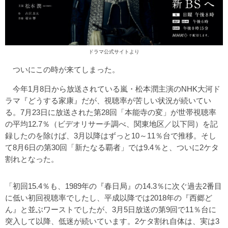
ドラマ公式サイト
より
ついにこの時が来てしまった。
今年1月8日から放送されている嵐・松本潤主演のNHK大河ド
ラマ『どうする家康』だが、視聴率が苦しい状況が続いてい
る。7月23日に放送された第28回「本能寺の変」が世帯視聴率
の平均12.7％（ビデオリサーチ調べ、関東地区／以下同）を記
録したのを除けば、3月以降はずっと10～11％台で推移。そし
て8月6日の第30回「新たなる覇者」では9.4％と、ついに2ケタ
割れとなった。
「初回15.4％も、1989年の『春日局』の14.3％に次ぐ過去2番目
に低い初回視聴率でしたし、平成以降では2018年の『西郷ど
ん』と並ぶワーストでしたが、3月5日放送の第9回で11％台に
突入して以降、低迷が続いています。2ケタ割れ自体は、実は3