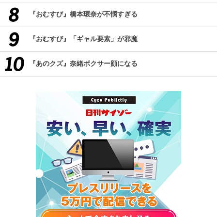
『おむすび』橋本環奈が不憫すぎる
『おむすび』「ギャル要素」が邪魔
『あのクズ』奈緒ボクサー顔になる