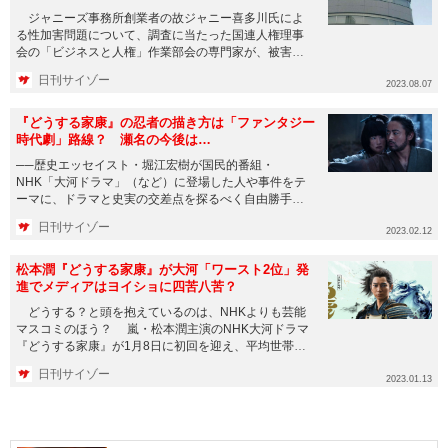
ジャニーズ事務所創業者の故ジャニー喜多川氏によ
る性加害問題について、調査に当たった国連人権理事
会の「ビジネスと人権」作業部会の専門家が、被害者
への「金銭的な補償」に言...
日刊サイゾー
2023.08.07
『どうする家康』の忍者の描き方は「ファンタジー
時代劇」路線？ 瀬名の今後は…
──歴史エッセイスト・堀江宏樹が国民的番組・
NHK「大河ドラマ」（など）に登場した人や事件をテ
ーマに、ドラマと史実の交差点を探るべく自由勝手に
考察していく！ 前回はコチラ ...
日刊サイゾー
2023.02.12
松本潤『どうする家康』が大河「ワースト2位」発
進でメディアはヨイショに四苦八苦？
どうする？と頭を抱えているのは、NHKよりも芸能
マスコミのほう？ 嵐・松本潤主演のNHK大河ドラマ
『どうする家康』が1月8日に初回を迎え、平均世帯視
聴率が15.4％...
日刊サイゾー
2023.01.13