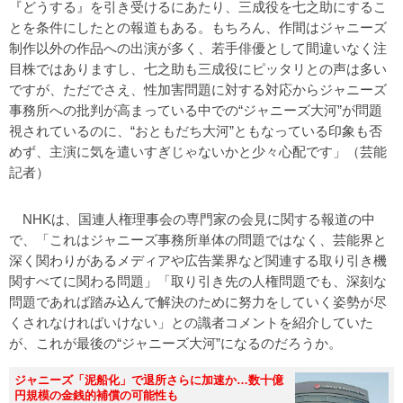
『どうする』を引き受けるにあたり、三成役を七之助にするこ
とを条件にしたとの報道もある。もちろん、作間はジャニーズ
制作以外の作品への出演が多く、若手俳優として間違いなく注
目株ではありますし、七之助も三成役にピッタリとの声は多い
ですが、ただでさえ、性加害問題に対する対応からジャニーズ
事務所への批判が高まっている中での“ジャニーズ大河”が問題
視されているのに、“おともだち大河”ともなっている印象も否
めず、主演に気を遣いすぎじゃないかと少々心配です」（芸能
記者）
NHKは、国連人権理事会の専門家の会見に関する報道の中
で、「これはジャニーズ事務所単体の問題ではなく、芸能界と
深く関わりがあるメディアや広告業界など関連する取り引き機
関すべてに関わる問題」「取り引き先の人権問題でも、深刻な
問題であれば踏み込んで解決のために努力をしていく姿勢が尽
くされなければいけない」との識者コメントを紹介していた
が、これが最後の“ジャニーズ大河”になるのだろうか。
ジャニーズ「泥船化」で退所さらに加速か…数十億
円規模の金銭的補償の可能性も