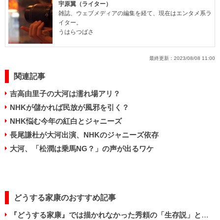
宇原翼（ライター）
雑誌、ウェブメディアの編集を経て、現在はエンタメ系ラ
イター。
うはらつばさ
最終更新：
2023/08/08 11:00
関連記事
吉高由里子の大河は濡れ場アリ？
NHKが儲かれば民放が風邪を引く？
NHK悩む今年の紅白とジャニーズ
長尾謙杜が大河出演、NHKのジャニーズ依存
大河、「松潤は乗馬NG？」の声が出るワケ
どうする家康のおすすめ記事
『どうする家康』では描かれなかった秀頼の「生存説」と子どもたちの数奇な運命