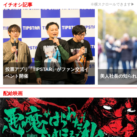
イチオシ記事
※横スクロールできます▶
投票アプリ「TIPSTAR」がファン交流イ
ベント開催
美人社長の知られ
配給映画