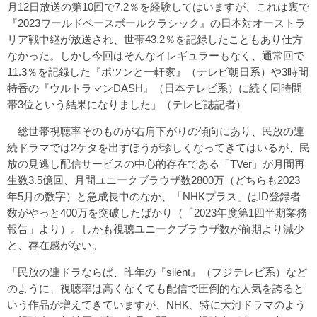
月12日放送の第10回で7.2％を経験してはいますが、これは裏で
『2023ワールドベースボールクラシック』の日本対オーストラ
リア戦中継が放送され、世帯43.2％を記録したこともあり仕方
なかった。しかし今回はそんなイレギュラーもなく、通常回で
11.3％を記録した『ポツンと一軒家』（テレビ朝日系）や3時間
特番の『ウルトラマンDASH』（日本テレビ系）に続く同時間
帯3位という結果になりました」（テレビ誌記者）
総世帯視聴率そのものが右肩下がりの傾向にあり、民放の連
続ドラマでは2ケタを出すほうが珍しくなってきてはいるが、民
放の見逃し配信サービスの中心的存在である「TVer」が月間再
生数3.5億回、月間ユニークブラウザ数2800万（どちらも2023
年5月の数字）と急成長中のなか、「NHKプラス」はID登録者
数がやっと400万を突破したばかり（「
2023年度第1四半期業務
報告
」より）。しかも視聴ユニークブラウザ数が前期より減少
と、存在感がない。
「民放の連ドラならば、昨年の『silent』（フジテレビ系）など
のように、視聴率は高くなくても配信で圧倒的な人気を誇ると
いう作品が増えてきていますが、NHK、特に大河ドラマのよう