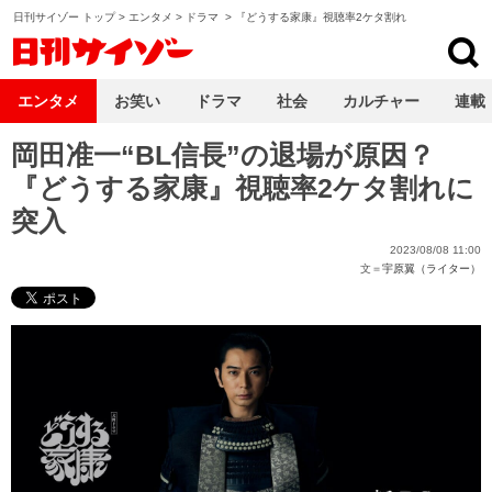
日刊サイゾー トップ
>
エンタメ
>
ドラマ
>
『どうする家康』視聴率2ケタ割れ
日刊サイゾー
エンタメ
お笑い
ドラマ
社会
カルチャー
連載
岡田准一“BL信長”の退場が原因？
『どうする家康』視聴率2ケタ割れに
突入
2023/08/08 11:00
文＝
宇原翼（ライター）