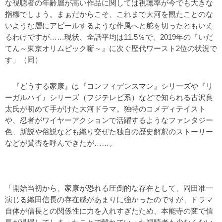
な視聴者の年齢層が高い作品に関しては視聴率が今でも大きな
指標でしょう。まぁだからこそ、これまで大河を観たことのな
いような層にアピールするような作風へと舵を切ったともいえ
るわけですが……現状、全話平均は11.5％で、2019年の『いだ
てん～東京オリムピック噺～』に次ぐ歴代ワースト2位の状況で
す」（同）
『どうする家康』は『コンフィデンスマン』シリーズや『リ
ーガルハイ』シリーズ（フジテレビ系）などで知られる古沢良
太氏が初めて手がけた大河ドラマ。独特のコメディテイスト
や、忍者がワイヤーアクションで活躍するようなファンタジー
色、新説や俗説なども織り交ぜた独自の歴史解釈のストーリー
などが賛否を呼んできたが……。
「開始当初から、家康が恐れる圧倒的な存在として、岡田准一
演じる織田信長の存在感があまりに強かったのですが、ドラマ
自体が信長との関係性に力を入れすぎたため、本能寺の変で信