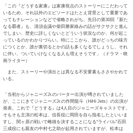
「この『どうする家康』は家康視点のストーリーにこだわって
いるため、それ以外のエピソードはたとえ背景として重要であ
ってもナレーションなどで省略されがち。先日の第30回『新た
なる覇者』も、清須会議や柴田勝家絡みの話がサクサクと進ん
でしまい、歴史に詳しくないとどういう状況なのか、何が起こ
っているのかわかりづらい。特にここから、誰がどっちの味方
につくとか、誰が裏切るとかの話も多くなるでしょうし、それ
に伴い、ついていけなくなる人も増えそうです」（ドラマ・映
画ライター）
また、ストーリーや演出とは異なる不安要素もささやかれて
いる。
「当初からジャニーズJr.のバーター出演が噂されていました
が、ここにきてジャニーズJr.の作間龍斗（HiHi Jets）の出演が
発表。これで『どうする』は4人目のジャニーズキャストです。
そもそも主演の松本は、信長役に岡田を自ら指名したといいま
すし、関ヶ原の戦いで雌雄を決することになる“ライバル”石田
三成役にも親友の中村七之助が起用されていますが、松本は