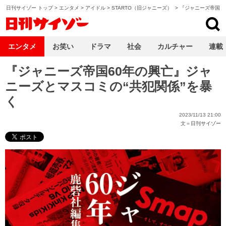
日刊サイゾー トップ
>
エンタメ
>
アイドル
>
STARTO（旧ジャニーズ）
>
『ジャニーズ帝国6
日刊サイゾー
エンタメ
お笑い
ドラマ
社会
カルチャー
連載
『ジャニーズ帝国60年の興亡』ジャ
ニーズとマスコミの“共犯関係”を暴
く
2023/11/13 21:00
文＝
日刊サイゾー