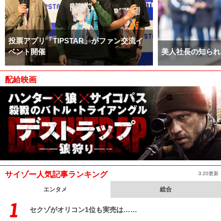
投票アプリ「TIPSTAR」がファン交流イ
ベント開催
美人社長の知られ
配給映画
サイゾー人気記事ランキング
3:20更新
エンタメ
総合
セクゾがオリコン1位も実売は……