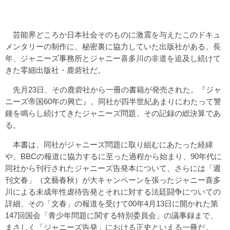
芸能界どころか日本社会そのものに激震を与えたこのドキュ
メンタリーの制作に、秘密裏に協力していた出版社がある。長
年、ジャニーズ事務所とジャニー喜多川の非道を追及し続けて
きた零細出版社・鹿砦社だ。
先月23日、その鹿砦社から一冊の書籍が発売された。『ジャ
ニーズ帝国60年の興亡』。同社が四半世紀あまりにわたって警
鐘を鳴らし続けてきたジャニーズ問題、その記録の総決算であ
る。
本書は、同社がジャニーズ問題に取り組むにあたった経緯
や、BBCの報道に協力するに至った過程から始まり、90年代に
同社から刊行されたジャニーズ告発本について、さらには「週
刊文春」（文藝春秋）が大キャンペーンを張ったジャニー喜多
川による未成年性虐待告発とそれに対する法廷闘争についての
詳細、その「文春」の報道を受けて00年4月13日に開かれた第
147回国会「青少年問題に関する特別委員会」の議事録まで、
まさしく「ジャニーズ告発」における正史といえる一冊だ。