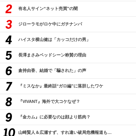
有名人サイン“ネット売買”の闇
ジローラモがロケ中にガチナンパ
ハイスタ横山健は「カッコだけの男」
長澤まさみベッドシーン称賛の理由
倉持由香、結婚で「騙された」の声
『ミスなか』最終話“ガロ編”に落胆したワケ
『VIVANT』海外で大コケなぜ？
『金カム』に必要なのは顔より筋肉？
山崎賢人＆広瀬すず、すれ違い破局危機報道も…