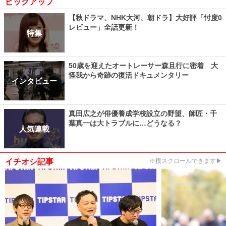
ピックアップ
【秋ドラマ、NHK大河、朝ドラ】大好評「忖度0
レビュー」全話更新！
特集
50歳を迎えたオートレーサー森且行に密着 大
怪我から奇跡の復活ドキュメンタリー
インタビュー
真田広之が俳優養成学校設立の野望、師匠・千
葉真一は大トラブルに…どうなる？
人気連載
イチオシ記事
※横スクロールできます▶