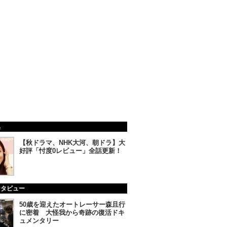
集
【秋ドラマ、NHK大河、朝ドラ】大
好評「忖度0レビュー」全話更新！
ンタビュー
50歳を迎えたオートレーサー森且行
に密着 大怪我から奇跡の復活ドキ
ュメンタリー