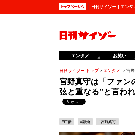
日刊サイゾー｜エンタ
エンタメ
お笑い
日刊サイゾー トップ
>
エンタメ
>
宮野
宮野真守は「ファン
弦と重なる”と言わ
#声優
#離婚
#宮野真守