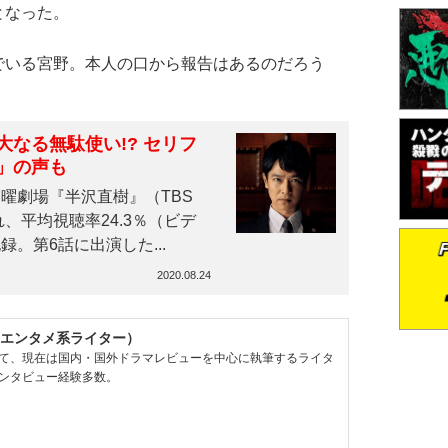
となった。
いる宮野。本人の口から報告はあるのだろう
無駄使い!? セリフ
」の声も
曜劇場『半沢直樹』（TBS
、平均視聴率24.3％（ビデ
。第6話に出演した...
2020.08.24
エンタメ系ライター）
て、現在は国内・国外ドラマレビューを中心に執筆するライタ
ンタビュー経験多数。