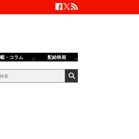
載・コラム
配給映画