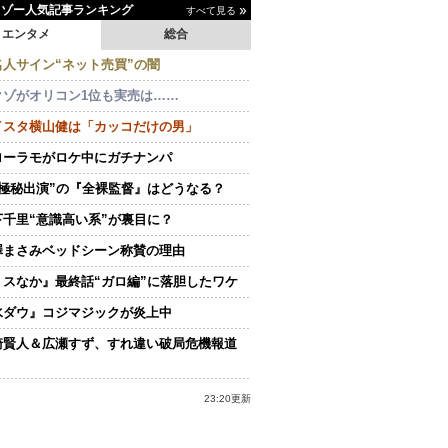
イゾー人気記事ランキング
すべて見る
エンタメ
総合
名人サイン“ネット売買”の闇
クゾがオリコン1位も実売は……
イスタ横山健は「カッコだけの男」
ローラモがロケ中にガチナンパ
“極秘出演”の『全裸監督』はどうなる？
下千里“意識高い系”が裏目に？
澤まさみベッドシーン称賛の理由
ミスなか』最終話“ガロ編”に落胆したワケ
水ダウ』コジマジックが炎上中
崎賢人＆広瀬すず、すれ違い破局危機報道
23:20更新