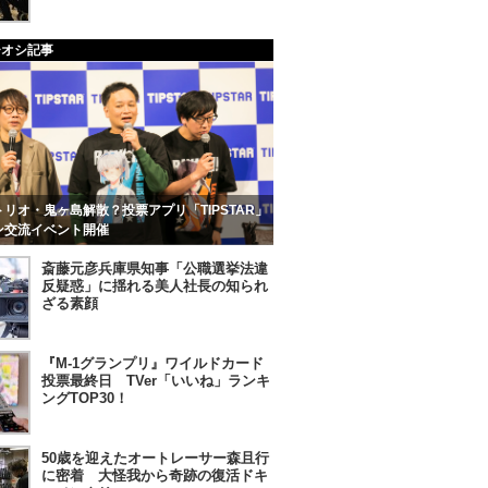
チオシ記事
リオ・鬼ヶ島解散？投票アプリ「TIPSTAR」
ン交流イベント開催
斎藤元彦兵庫県知事「公職選挙法違
反疑惑」に揺れる美人社長の知られ
ざる素顔
『M-1グランプリ』ワイルドカード
投票最終日 TVer「いいね」ランキ
ングTOP30！
50歳を迎えたオートレーサー森且行
に密着 大怪我から奇跡の復活ドキ