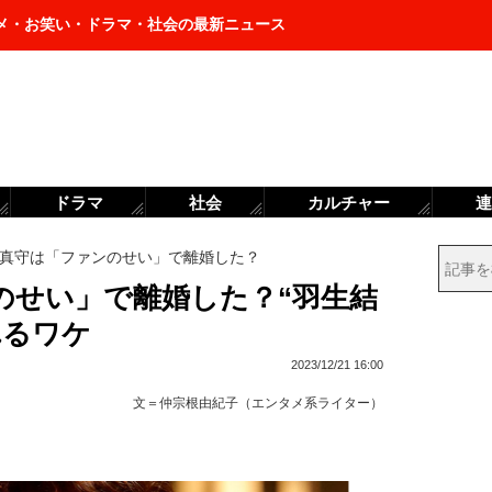
メ・お笑い・ドラマ・社会の最新ニュース
ドラマ
社会
カルチャー
連
真守は「ファンのせい」で離婚した？
のせい」で離婚した？“羽生結
れるワケ
2023/12/21 16:00
文＝
仲宗根由紀子（エンタメ系ライター）