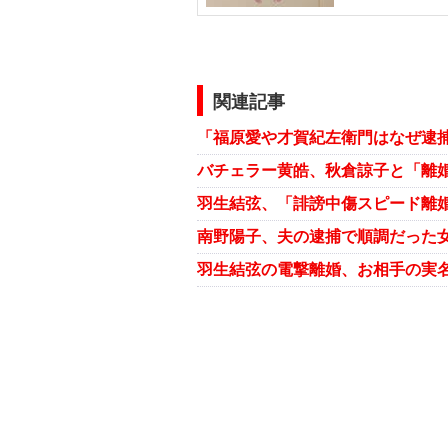
関連記事
バチェラー黄皓、秋倉諒子と「離
羽生結弦、「誹謗中傷スピード離
南野陽子、夫の逮捕で順調だった