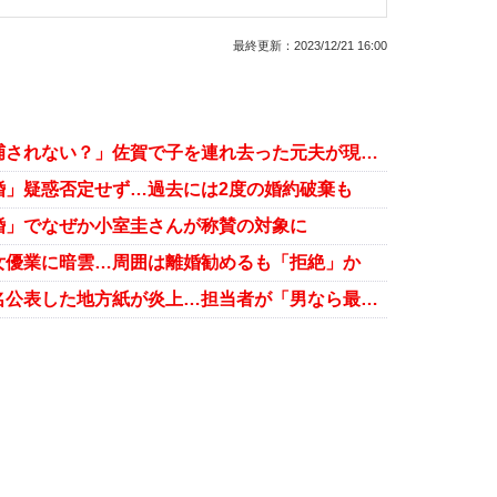
最終更新：
2023/12/21 16:00
「福原愛や才賀紀左衛門はなぜ逮捕されない？」佐賀で子を連れ去った元夫が現行犯逮捕
婚」疑惑否定せず…過去には2度の婚約破棄も
婚」でなぜか小室圭さんが称賛の対象に
女優業に暗雲…周囲は離婚勧めるも「拒絶」か
羽生結弦の電撃離婚、お相手の実名公表した地方紙が炎上…担当者が「男なら最後まで守り抜け」と反論で火に油