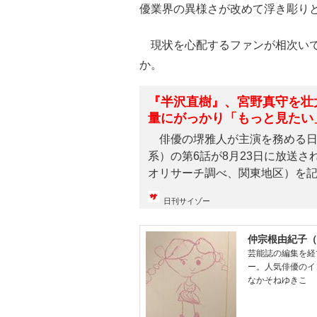
優業界の異様さが改めて浮き彫り
現状を心配するファンが相次いで
か。
『半沢直樹』、宮野真守を壮大なる
量にがっかり「もっと見たい
俳優の堺雅人が主演を務める日
系）の第6話が8月23日に放送され
オリサーチ調べ、関東地区）を記録
日刊サイゾー
仲宗根由紀子（
芸能誌の編集を経
ー。人気俳優のイ
なかそねゆきこ