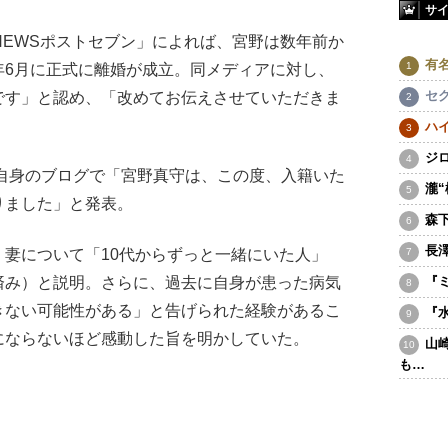
サ
EWSポストセブン」によれば、宮野は数年前か
有
年6月に正式に離婚が成立。同メディアに対し、
セ
です」と認め、「改めてお伝えさせていただきま
ハ
ジ
自身のブログで「宮野真守は、この度、入籍いた
瀧
りました」と発表。
森
長
は、妻について「10代からずっと一緒にいた人」
済み）と説明。さらに、過去に自身が患った病気
『
きない可能性がある」と告げられた経験があるこ
『
にならないほど感動した旨を明かしていた。
山
も…