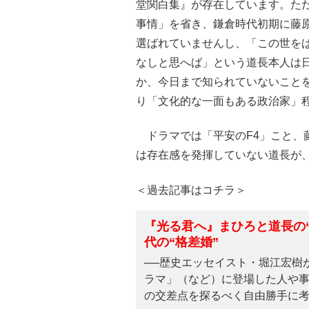
堂関白集』が存在しています。た
事情」を省き、鎌倉時代初期に藤
選ばれていませんし、「この世を
なしと思へば」という道長本人は
か、今日まで知られていないこと
り「文化的な一面もある政治家」
ドラマでは「平安のF4」こと、
は存在感を発揮していない道長が
＜過去記事はコチラ＞
『光る君へ』まひろと道長の
代の“格差婚”
──歴史エッセイスト・堀江宏樹
ラマ」（など）に登場した人や
の交差点を探るべく自由勝手に