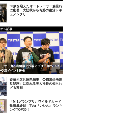
50歳を迎えたオートレーサー森且行
に密着 大怪我から奇跡の復活ドキ
ュメンタリー
チオシ記事
リオ・鬼ヶ島解散？投票アプリ「TIPSTAR」
ン交流イベント開催
斎藤元彦兵庫県知事「公職選挙法違
反疑惑」に揺れる美人社長の知られ
ざる素顔
『M-1グランプリ』ワイルドカード
投票最終日 TVer「いいね」ランキ
ングTOP30！