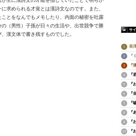
が主に漢詩文の才能を指していたことで明らか
一に求められる才覚とは漢詩文なのです。また、
たことをなんでもメモしたり、内面の秘密を吐露
分の（男性）子孫が日々の生活や、出世競争で勝
サ
び、漢文体で書き残すものでした。
長
『
『
『
『
『
『
『
『
『