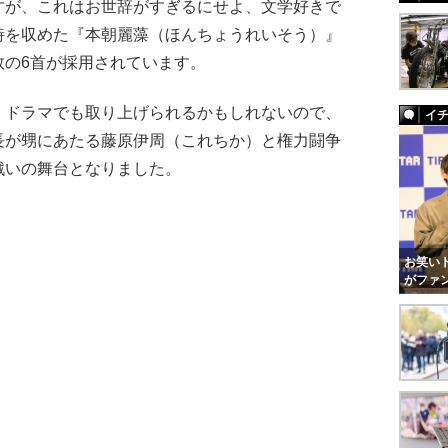
すが、これはお世辞がすぎるにせよ、文学好きで
詩を収めた『本朝麗藻（ほんちょうれいそう）』
数の6首が採用されています。
ドラマでも取り上げられるかもしれないので、
イ
長が甥にあたる藤原伊周（これちか）と権力闘争
戦いの舞台となりました。
お笑いト
がファ