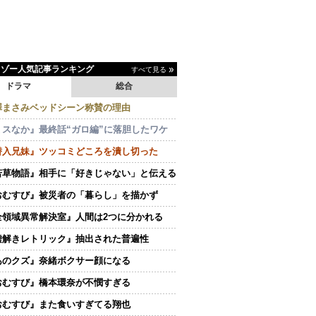
イゾー人気記事ランキング
すべて見る
ドラマ
総合
澤まさみベッドシーン称賛の理由
ミスなか』最終話“ガロ編”に落胆したワケ
潜入兄妹』ツッコミどころを潰し切った
若草物語』相手に「好きじゃない」と伝える
おむすび』被災者の「暮らし」を描かず
全領域異常解決室』人間は2つに分かれる
嘘解きレトリック』抽出された普遍性
あのクズ』奈緒ボクサー顔になる
おむすび』橋本環奈が不憫すぎる
おむすび』また食いすぎてる翔也