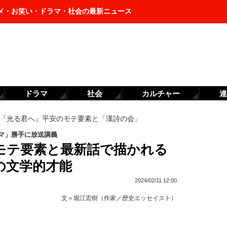
メ・お笑い・ドラマ・社会の最新ニュース
ドラマ
社会
カルチャー
連
『光る君へ』平安のモテ要素と「漢詩の会」
マ」勝手に放送講義
モテ要素と最新話で描かれる
の文学的才能
2024/02/11 12:00
文＝
堀江宏樹（作家／歴史エッセイスト）