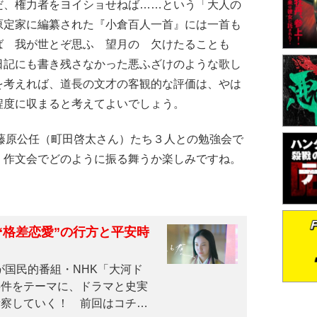
だ、権力者をヨイショせねば……という「大人の
原定家に編纂された『小倉百人一首』には一首も
ば 我が世とぞ思ふ 望月の 欠けたることも
日記にも書き残さなかった悪ふざけのような歌し
を考えれば、道長の文才の客観的な評価は、やは
程度に収まると考えてよいでしょう。
藤原公任（町田啓太さん）たち３人との勉強会で
、作文会でどのように振る舞うか楽しみですね。
“格差恋愛”の行方と平安時
が国民的番組・NHK「大河ド
事件をテーマに、ドラマと史実
考察していく！ 前回はコチラ