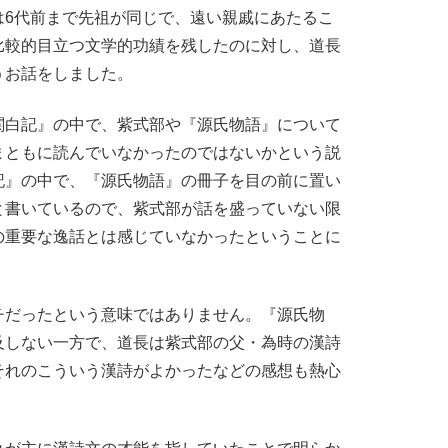
6代前まで先祖が同じで、遠い親戚にあたるこ
比較的目立つ文学的功績を残したのに対し、道長
うお話をしました。
白記』の中で、紫式部や『源氏物語』について
まともに読んでいなかったのではないかという説
記』の中で、『源氏物語』の冊子を目の前に置い
と書いているので、紫式部が話を盛っていない限
の重要な逸話とは感じていなかったということに
だったという意味ではありません。『源氏物
及しない一方で、道長は紫式部の父・為時の漢詩
それのこういう漢詩がよかったなどの感想も熱心