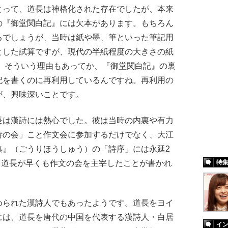
って、道長は神格化された存在でしたが、本来
の『御堂関白記』には欠本があります。もちろん
るでしょうが、当時は紙や墨、筆といった筆記用
とした試算ですが、現代の半紙程度の大きさの紙
）、そういう理由もあってか、『御堂関白記』の裏
記を書くのに再利用しているんですね。再利用の
が、興味深いことです。
長は漢詩には熱心でした。彼は当時の内裏や有力
詩の会」こと作文会に参加するだけでなく、大江
集』（ごうりほうしゅう）の「詩序」には永延2
て、道長が早くも作文の会を主宰したことが書かれ
特
られた漢詩人でもあったようです。道長をヨイ
には、道長を唐代の中国を代表する漢詩人・白居
イ