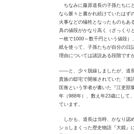
ちなみに藤原道長の子孫たちにと
なら脈々と書かれ続けていたはず
火事などの犠牲となったものもあ
具の値段がかなり高く（ざっくり
一枚で1000～数千円という値段
紙を使って、子孫たちが自分の日
理由については諸説ある段階です
――と、少々脱線しましたが、道
貴族の邸宅で開催されていた「漢
匡衡という学者が書いた『江吏部
年（988年）、数え年23歳にし
ています。
しかも、道長は当時、かなり認め
ショしまくった歴史物語『大鏡』