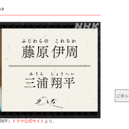
?
翔平）
ドラマ公式サイト
より。