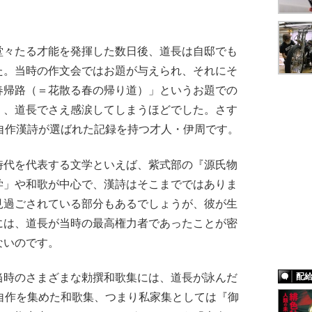
々たる才能を発揮した数日後、道長は自邸でも
た。当時の作文会ではお題が与えられ、それにそ
春帰路（＝花散る春の帰り道）」というお題での
く、道長でさえ感涙してしまうほどでした。さす
自作漢詩が選ばれた記録を持つ才人・伊周です。
代を代表する文学といえば、紫式部の『源氏物
学」や和歌が中心で、漢詩はそこまでではありま
見過ごされている部分もあるでしょうが、彼が生
には、道長が当時の最高権力者であったことが密
ないのです。
配
時のさまざまな勅撰和歌集には、道長が詠んだ
自作を集めた和歌集、つまり私家集としては『御