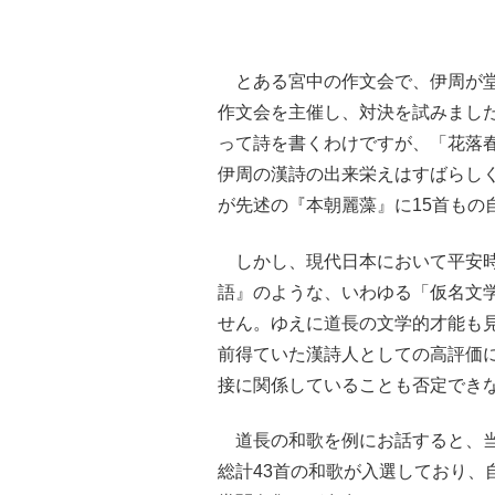
とある宮中の作文会で、伊周が堂
作文会を主催し、対決を試みまし
って詩を書くわけですが、「花落
伊周の漢詩の出来栄えはすばらし
が先述の『本朝麗藻』に15首もの
しかし、現代日本において平安時
語』のような、いわゆる「仮名文
せん。ゆえに道長の文学的才能も
前得ていた漢詩人としての高評価
接に関係していることも否定でき
道長の和歌を例にお話すると、当
総計43首の和歌が入選しており、