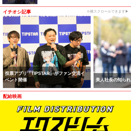
イチオシ記事
※横スクロールできます▶
投票アプリ「TIPSTAR」がファン交流イ
ベント開催
美人社長の知られ
配給映画