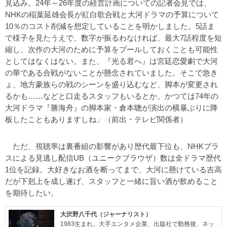
見込み。24年～26年度の経営計画についての記者会見では、
NHKの稲葉延雄会長が紅白歌合戦と大河ドラマの予算について
10％のコスト削減を想定していることを明かしました。5話ま
で様子を見たうえで、数字が振るわなければ、最大7話程度を短
縮し、次作の大河のために予算をプールしておくことも可能性
としてはなくはない。また、『光る君へ』は宮廷恋愛劇で大河
の華である合戦がないことが懸念されていました。そこで急き
ょ、地方豪族らの戦のシーンを盛り込むなど、脚本が変更され
るかも……などと口走るスタッフもいるとか。かつては74年の
大河ドラマ『勝海舟』の脚本家・倉本聰が演出の横暴ぶりに降
板したこともありますしね」（前出・テレビ関係者）
ただ、視聴率は裏番組の影響があり歴代最下位も、NHKプラ
スによる見逃し配信UB（ユニークブラウザ）数は全ドラマ歴代
1位を記録。大好きなお酒を断ってまで、大河に懸けている吉高
だが下剋上を成し遂げ、スタッフと一緒に旨い酒が飲めること
を期待したい。
大沢野八千代（ジャーナリスト）
1983生まれ。大手エンタメ企業、出版社で勤務後、ネッ