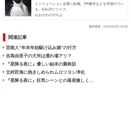
トソリューション企業に転職。PR案件などを手掛けてい
る。KALDIフリーク。
おおさわのやちよ
最終更新：
2024/02/03 18:00
関連記事
芸能人“年末年始駆け込み婚”の行方
吉高由里子の大河は濡れ場アリ？
『星降る夜に』優しい結末の最終話
北村匠海に抱きしめられムロツヨシ浄化
『星降る夜に』狂気シーンとの落差激しく…