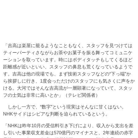
「吉高は楽屋に籠るようなこともなく、スタッフを見つけては
ティーパーティさながらお茶やお菓子を振る舞ってコミュニケ
ーションを取っています。時にはボディタッチもしてくるほど
距離感が近いといい、スタッフの鼻息も荒くなっているようで
す。吉高は他の現場でも、まず技術スタッフなどの“下っ端”か
ら挨拶しに行き、1度会っただけのスタッフにも気さくに声をか
ける。大河ではそんな吉高流が一層顕著になっていて、スタッ
フの士気は非常に高いとか」（テレビ関係者）
しかし一方で、“数字”という現実はそんなに甘くはない。
NHKサイドはシビアな判断を迫られているという。
「NHKは昨年10月の受信料引き下げにより、収入から支出を差
し引いた事業収支差金は570億円のマイナスと、2年連続の赤字