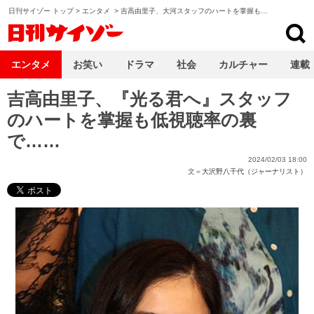
日刊サイゾー トップ
>
エンタメ
>
吉高由里子、大河スタッフのハートを掌握も…
日刊サイゾー
エンタメ
お笑い
ドラマ
社会
カルチャー
連載
吉高由里子、『光る君へ』スタッフ
のハートを掌握も低視聴率の裏
で……
2024/02/03 18:00
文＝
大沢野八千代（ジャーナリスト）