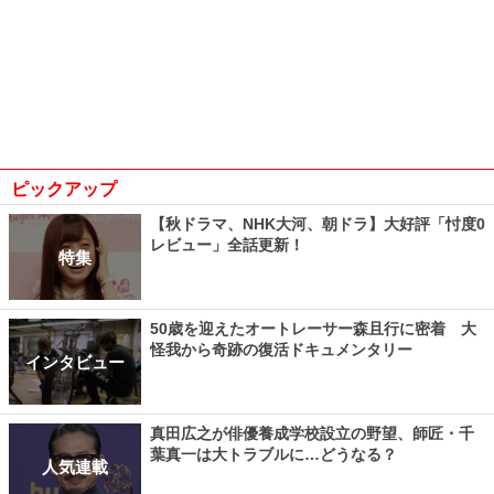
ピックアップ
【秋ドラマ、NHK大河、朝ドラ】大好評「忖度0
レビュー」全話更新！
特集
50歳を迎えたオートレーサー森且行に密着 大
怪我から奇跡の復活ドキュメンタリー
インタビュー
真田広之が俳優養成学校設立の野望、師匠・千
葉真一は大トラブルに…どうなる？
人気連載