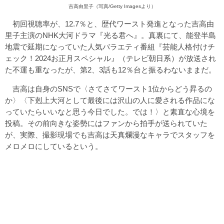
吉高由里子（写真/Getty Imagesより）
初回視聴率が、12.7％と、歴代ワースト発進となった吉高由
里子主演のNHK大河ドラマ『光る君へ』。真裏にて、能登半島
地震で延期になっていた人気バラエティ番組『芸能人格付けチ
ェック！2024お正月スペシャル』（テレビ朝日系）が放送され
た不運も重なったが、第2、3話も12％台と振るわないままだ。
吉高は自身のSNSで〈さてさてワースト1位からどう昇るの
か〉〈下剋上大河として最後には沢山の人に愛される作品にな
っていたらいいなと思う今日でした。では！〉と素直な心境を
投稿。その前向きな姿勢にはファンから拍手が送られていた
が、実際、撮影現場でも吉高は天真爛漫なキャラでスタッフを
メロメロにしているという。