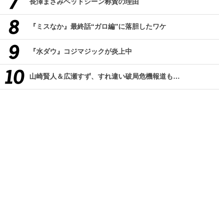
長澤まさみベッドシーン称賛の理由
『ミスなか』最終話“ガロ編”に落胆したワケ
『水ダウ』コジマジックが炎上中
山崎賢人＆広瀬すず、すれ違い破局危機報道も…