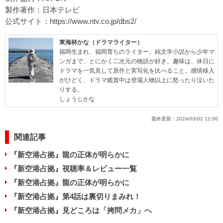
製作著作：日本テレビ
公式サイト：
https://www.ntv.co.jp/dbs2/
東海林かな（ドラマライター）
福岡生まれ、福岡育ちのライター。純文学小説から少年マ
ンガまで、とにかく二次元の物語が好き。趣味は、休日に
ドラマを一気見して原作と実写化を比べること。感情移入
がひどく、ドラマ鑑賞中は登場人物以上に怒ったり泣いた
りする。
しょうじかな
最終更新：
2024/03/02 12:00
関連記事
『新空港占拠』龍の正体が明らかに
『新空港占拠』視聴率＆レビュー一覧
『新空港占拠』龍の正体が明らかに
『新空港占拠』第4話は裏切りまみれ！
『新空港占拠』見どころは「拷問メカ」へ