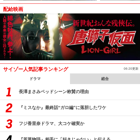
配給映画
サイゾー人気記事ランキング
06:20更新
ドラマ
総合
長澤まさみベッドシーン称賛の理由
『ミスなか』最終話“ガロ編”に落胆したワケ
フジ香里奈ドラマ、大コケ確実か
『若草物語』相手に「好きじゃない」と伝える