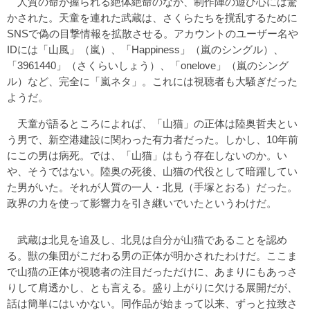
人質の命が握られる絶体絶命のなか、制作陣の遊び心には驚
かされた。天童を連れた武蔵は、さくらたちを撹乱するために
SNSで偽の目撃情報を拡散させる。アカウントのユーザー名や
IDには「山風」（嵐）、「Happiness」（嵐のシングル）、
「3961440」（さくらいしょう）、「onelove」（嵐のシング
ル）など、完全に「嵐ネタ」。これには視聴者も大騒ぎだった
ようだ。
天童が語るところによれば、「山猫」の正体は陸奥哲夫とい
う男で、新空港建設に関わった有力者だった。しかし、10年前
にこの男は病死。では、「山猫」はもう存在しないのか。い
や、そうではない。陸奥の死後、山猫の代役として暗躍してい
た男がいた。それが人質の一人・北見（手塚とおる）だった。
政界の力を使って影響力を引き継いでいたというわけだ。
武蔵は北見を追及し、北見は自分が山猫であることを認め
る。獣の集団がこだわる男の正体が明かされたわけだ。ここま
で山猫の正体が視聴者の注目だっただけに、あまりにもあっさ
りして肩透かし、とも言える。盛り上がりに欠ける展開だが、
話は簡単にはいかない。同作品が始まって以来、ずっと拉致さ