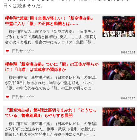
日々は続きそうだ。
櫻井翔“武蔵”周り全員が怪しい！『新空港占拠』
中盤に入り「獣」の正体と動機とは……
櫻井翔主演の土曜ドラマ『新空港占拠』（日本テレ
ビ系）も今回で第6話と後半戦に突入。ここまで裏切り
者が次々と現れ、警察の中にもテロリスト集団「獣」
が入り込んでいるのかが...
日刊サイゾー
2024.02.24
櫻井翔『新空港占拠』ついに「龍」の正体が明らか
に！「山猫」は武蔵家の関係者か
櫻井翔主演『新空港占拠』（日本テレビ系）の第5話
が2月10日に放送された。物語も中盤を迎え、ついに
「獣」の中心的存在である「龍」の正体が明らかにな
った。 本作品は、...
日刊サイゾー
2024.02.17
『新空港占拠』第4話は裏切りまみれ！「どうなっ
ている、警察組織!!」もやりすぎ展開
櫻井翔主演『新空港占拠』（日本テレビ系）の第4話
が2月3日に放送された。刑事・武蔵（櫻井）が新たに
開業した巨大空港で発生した占拠事件に立ち向かう本
作品。国家を揺るがす...