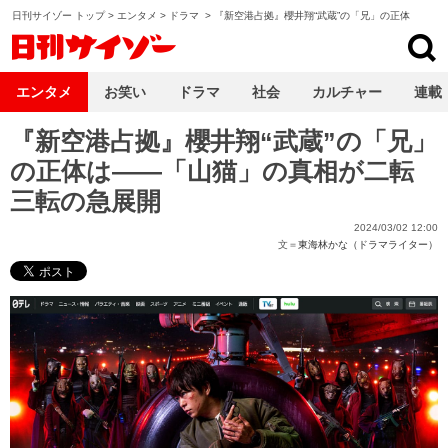
日刊サイゾー トップ
>
エンタメ
>
ドラマ
>
『新空港占拠』櫻井翔“武蔵”の「兄」の正体
日刊サイゾー
エンタメ
お笑い
ドラマ
社会
カルチャー
連載
『新空港占拠』櫻井翔“武蔵”の「兄」
の正体は――「山猫」の真相が二転
三転の急展開
2024/03/02 12:00
文＝
東海林かな（ドラマライター）