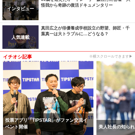
怪我から奇跡の復活ドキュメンタリー
インタビュー
真田広之が俳優養成学校設立の野望、師匠・千
葉真一は大トラブルに…どうなる？
人気連載
イチオシ記事
※横スクロールできます▶
投票アプリ「TIPSTAR」がファン交流イ
ベント開催
美人社長の知られ