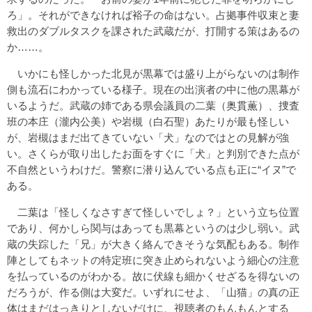
ろ」。それができなければ裕子の命はない。占拠事件収束と妻
救出のダブルタスクを課された武蔵だが、打開する策はあるの
か……。
いかにも怪しかった北見が黒幕では盛り上がらないのは制作
側も流石にわかっている様子。現在の出演者の中に他の黒幕が
いるようだ。武蔵の姉である県会議員の二葉（奥貫薫）、捜査
班の本庄（瀧内公美）や岩槻（白石聖）あたりが最も怪しい
が、岩槻はまだ出てきていない「犬」なのではとの見解が強
い。さくらが取り出したお面をすぐに「犬」と判別できた点が
不自然というわけだ。警察に潜り込んでいる点も正に“イヌ”で
ある。
二葉は「怪しくなさすぎて怪しいでしょ？」という立ち位置
であり、何かしら関与はあっても黒幕というのは少し弱い。武
蔵の失踪した「兄」が大きく絡んできそうな気配もある。制作
陣としてもネットの特定班に突き止められないよう細心の注意
を払っているのがわかる。故に伏線も細かくせざるを得ないの
だろうが、作る側は大変だ。いずれにせよ、「山猫」の真の正
体はまだはっきりとしないだけに、視聴者のもんもんとする