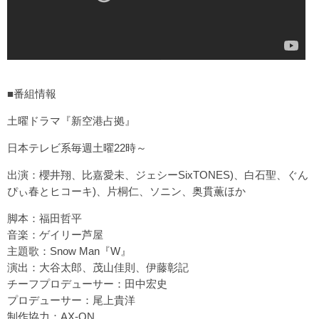
■番組情報
土曜ドラマ『新空港占拠』
日本テレビ系毎週土曜22時～
出演：櫻井翔、比嘉愛未、ジェシーSixTONES)、白石聖、ぐん
ぴぃ春とヒコーキ)、片桐仁、ソニン、奥貫薫ほか
脚本：福田哲平
音楽：ゲイリー芦屋
主題歌：Snow Man『W』
演出：大谷太郎、茂山佳則、伊藤彰記
チーフプロデューサー：田中宏史
プロデューサー：尾上貴洋
制作協力：AX-ON