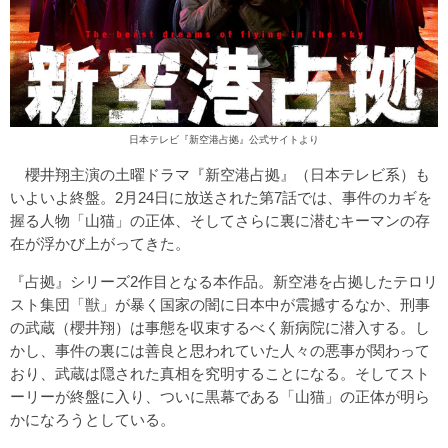
日本テレビ『新空港占拠』公式サイトより
櫻井翔主演の土曜ドラマ『新空港占拠』（日本テレビ系）も
いよいよ終盤。2月24日に放送された第7話では、事件のカギを
握る人物「山猫」の正体、そしてさらに裏に潜むキーマンの存
在が浮かび上がってきた。
『占拠』シリーズ2作目となる本作品。新空港を占拠したテロリ
スト集団「獣」が暴く国家の闇に日本中が震撼するなか、刑事
の武蔵（櫻井翔）は事態を収束するべく新病院に潜入する。し
かし、事件の裏には善良と思われていた人々の悪事が関わって
おり、武蔵は隠された真相を究明することになる。そしてスト
ーリーが終盤に入り、ついに黒幕である「山猫」の正体が明ら
かになろうとしている。