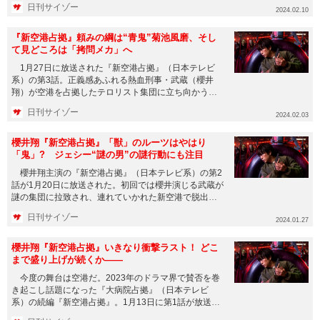
日刊サイゾー
2024.02.10
『新空港占拠』頼みの綱は“青鬼”菊池風磨、そし
て見どころは「拷問メカ」へ
1月27日に放送された『新空港占拠』（日本テレビ
系）の第3話。正義感あふれる熱血刑事・武蔵（櫻井
翔）が空港を占拠したテロリスト集団に立ち向かう占
拠シリーズ第2弾となる...
日刊サイゾー
2024.02.03
櫻井翔『新空港占拠』「獣」のルーツはやはり
「鬼」? ジェシー“謎の男”の謎行動にも注目
櫻井翔主演の『新空港占拠』（日本テレビ系）の第2
話が1月20日に放送された。初回では櫻井演じる武蔵が
謎の集団に拉致され、連れていかれた新空港で脱出。
その空港では十二支...
日刊サイゾー
2024.01.27
櫻井翔『新空港占拠』いきなり衝撃ラスト！ どこ
まで盛り上げが続くか――
今度の舞台は空港だ。2023年のドラマ界で賛否を巻
き起こし話題になった『大病院占拠』（日本テレビ
系）の続編『新空港占拠』。1月13日に第1話が放送さ
れ、今作も変わらず...