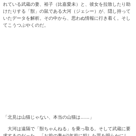
れている武蔵の妻、裕子（比嘉愛未）と、彼女を拉致したり助
けたりする「獣」の鼠である大河（ジェシー）が、隠し持って
いたデータを解析。その中から、思わぬ情報に行き着く。そし
てこうつぶやくのだ。
「北見は山猫じゃない、本当の山猫は……」
大河は遠隔で「獣ちゃんねる」を乗っ取る。そして武蔵に要
求するのだった。「お前の妻が1年前に犯した罪を明らかにし