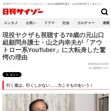
日刊サイゾー トップ
>
インタビュー
>
元山口組顧問弁護士・山之内幸夫氏インタビュー
日刊サイゾー
エンタメ
お笑い
ドラマ
社会
カルチャー
連載
現役ヤクザも視聴する78歳の元山口
組顧問弁護士・山之内幸夫が「アウ
トロー系YouTuber」に大転身した驚
愕の理由
2024/11/20 14:00
文＝
日刊サイゾー
行く道は、行くしかない……力こそものをいう！