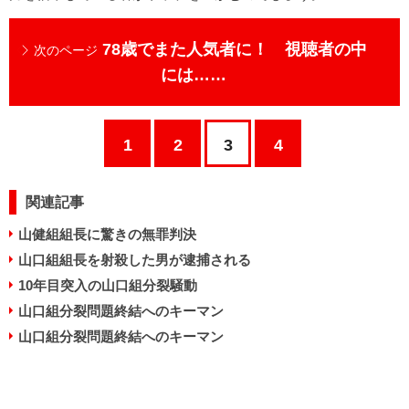
78歳でまた人気者に！ 視聴者の中
次のページ
には……
1
2
3
4
関連記事
山健組組長に驚きの無罪判決
山口組組長を射殺した男が逮捕される
10年目突入の山口組分裂騒動
山口組分裂問題終結へのキーマン
山口組分裂問題終結へのキーマン