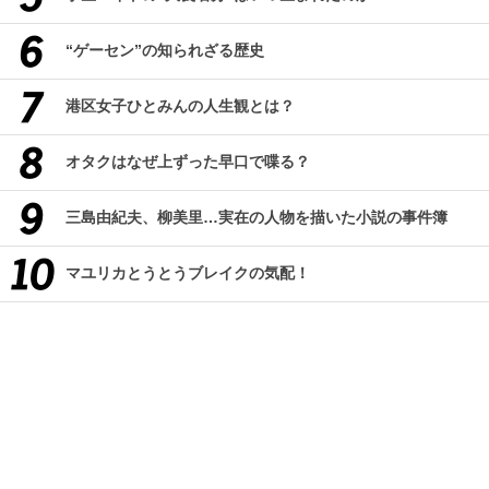
“ゲーセン”の知られざる歴史
港区女子ひとみんの人生観とは？
オタクはなぜ上ずった早口で喋る？
三島由紀夫、柳美里…実在の人物を描いた小説の事件簿
マユリカとうとうブレイクの気配！