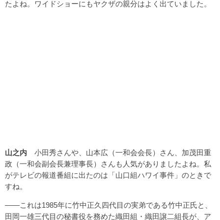
たよね。ワイドショーにもヤクザの親分はよく出ていました。
山之内
小田秀さんや、山本広（一和会会長）さん、加茂田重
政（一和会副会長兼理事長）さんも人気がありましたよね。私
がテレビの報道番組に出たのは「山口組ハワイ事件」のときで
すね。
――これは1985年に竹中正久四代目の実弟である竹中正氏と、
田岡一雄三代目の秘書役を務めた織田組・織田譲二組長が、ア