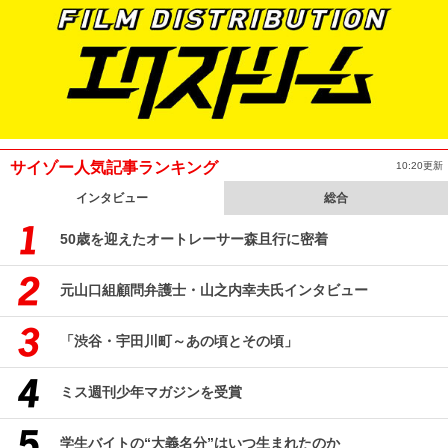
サイゾー人気記事ランキング
10:20更新
インタビュー
総合
50歳を迎えたオートレーサー森且行に密着
元山口組顧問弁護士・山之内幸夫氏インタビュー
「渋谷・宇田川町～あの頃とその頃」
ミス週刊少年マガジンを受賞
学生バイトの“大義名分”はいつ生まれたのか