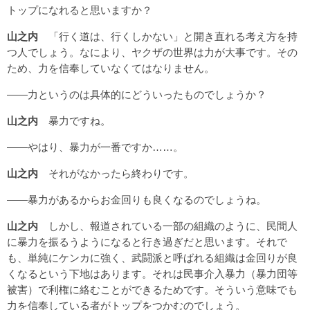
トップになれると思いますか？
山之内
「行く道は、行くしかない」と開き直れる考え方を持
つ人でしょう。なにより、ヤクザの世界は力が大事です。その
ため、力を信奉していなくてはなりません。
――力というのは具体的にどういったものでしょうか？
山之内
暴力ですね。
――やはり、暴力が一番ですか……。
山之内
それがなかったら終わりです。
――暴力があるからお金回りも良くなるのでしょうね。
山之内
しかし、報道されている一部の組織のように、民間人
に暴力を振るうようになると行き過ぎだと思います。それで
も、単純にケンカに強く、武闘派と呼ばれる組織は金回りが良
くなるという下地はあります。それは民事介入暴力（暴力団等
被害）で利権に絡むことができるためです。そういう意味でも
力を信奉している者がトップをつかむのでしょう。