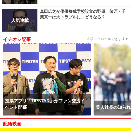
真田広之が俳優養成学校設立の野望、師匠・千
葉真一は大トラブルに…どうなる？
人気連載
イチオシ記事
※横スクロールできます▶
投票アプリ「TIPSTAR」がファン交流イ
ベント開催
美人社長の知られ
配給映画