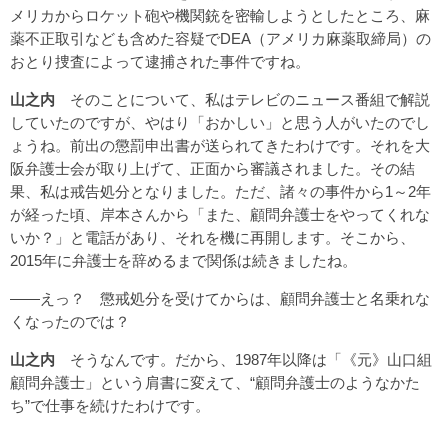
メリカからロケット砲や機関銃を密輸しようとしたところ、麻
薬不正取引なども含めた容疑でDEA（アメリカ麻薬取締局）の
おとり捜査によって逮捕された事件ですね。
山之内
そのことについて、私はテレビのニュース番組で解説
していたのですが、やはり「おかしい」と思う人がいたのでし
ょうね。前出の懲罰申出書が送られてきたわけです。それを大
阪弁護士会が取り上げて、正面から審議されました。その結
果、私は戒告処分となりました。ただ、諸々の事件から1～2年
が経った頃、岸本さんから「また、顧問弁護士をやってくれな
いか？」と電話があり、それを機に再開します。そこから、
2015年に弁護士を辞めるまで関係は続きましたね。
――えっ？ 懲戒処分を受けてからは、顧問弁護士と名乗れな
くなったのでは？
山之内
そうなんです。だから、1987年以降は「《元》山口組
顧問弁護士」という肩書に変えて、“顧問弁護士のようなかた
ち”で仕事を続けたわけです。