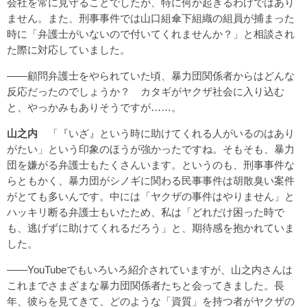
会社を常に見守ることでしたが、特に何か起きるわけではあり
ません。また、刑事事件では山口組傘下組織の組員が捕まった
時に「弁護士がいないので付いてくれませんか？」と相談され
た際に対応していました。
――顧問弁護士をやられていた頃、暴力団関係者からはどんな
反応だったのでしょうか？ カタギがヤクザ社会に入り込む
と、やっかみもありそうですが……。
山之内
「『いざ』という時に助けてくれる人がいるのはあり
がたい」という印象のほうが強かったですね。そもそも、暴力
団を嫌がる弁護士もたくさんいます。というのも、刑事事件な
らともかく、暴力団がシノギに関わる民事事件は胡散臭い案件
がとても多いんです。中には「ヤクザの事件はやりません」と
ハッキリ断る弁護士もいたため、私は「どれだけ困った時で
も、逃げずに助けてくれるだろう」と、期待感を抱かれていま
した。
――YouTubeでもいろいろ紹介されていますが、山之内さんは
これまでさまざまな暴力団関係者たちと会ってきました。長
年、彼らを見てきて、どのような「資質」を持つ者がヤクザの