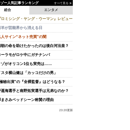
イゾー人気記事ランキング
すべて見る
総合
エンタメ
プロミシング・ヤング・ウーマン』レビュー
田羊が芸能界から消える日
名人サイン“ネット売買”の闇
頼朝の命を助けたかったのは後白河法皇？
ローラモがロケ中にガチナンパ
クゾがオリコン1位も実売は……
イスタ横山健は「カッコだけの男」
“極秘出演”の『全裸監督』はどうなる？
野遥海選手と南野拓実選手は兄弟なのか？
澤まさみベッドシーン称賛の理由
23:20更新