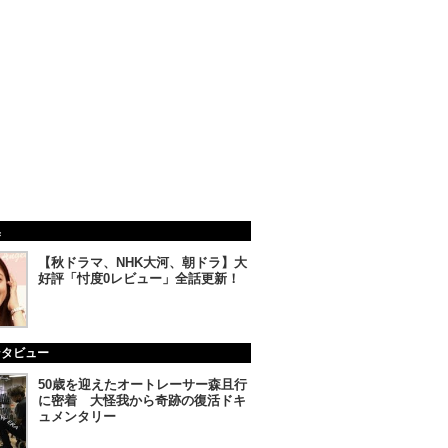
集
【秋ドラマ、NHK大河、朝ドラ】大
好評「忖度0レビュー」全話更新！
ンタビュー
50歳を迎えたオートレーサー森且行
に密着 大怪我から奇跡の復活ドキ
ュメンタリー