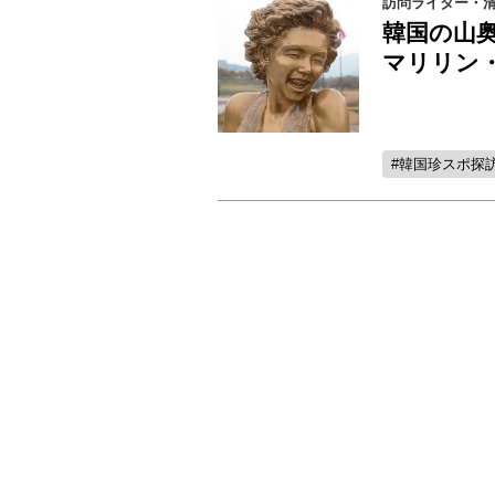
訪問ライター・清水
韓国の山
マリリン
韓国珍スポ探