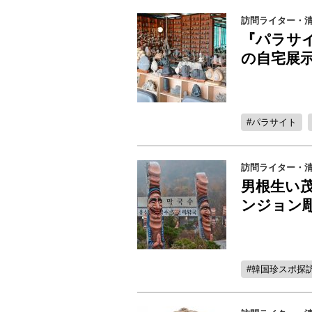
訪問ライター・清水
『パラサイ
の自宅展
パラサイト
訪問ライター・清水
男根生い
ンジョン
韓国珍スポ探