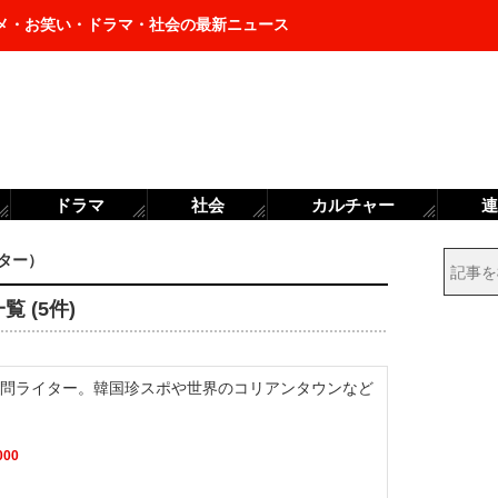
メ・お笑い・ドラマ・社会の最新ニュース
ドラマ
社会
カルチャー
連
イター）
 (5件)
問ライター。韓国珍スポや世界のコリアンタウンなど
000