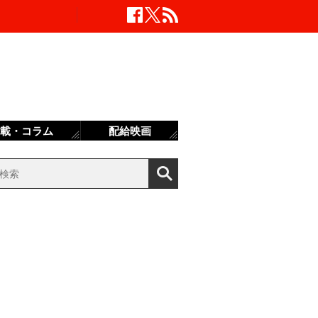
載・コラム
配給映画