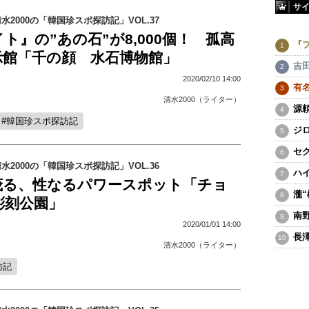
サ
2000の「韓国珍スポ探訪記」VOL.37
ト』の”あの石”が8,000個！ 孤高
『
示館「千の顔 水石博物館」
吉
2020/02/10 14:00
有
清水2000（ライター）
源
韓国珍スポ探訪記
ジ
セ
2000の「韓国珍スポ探訪記」VOL.36
ハ
茂る、性なるパワースポット「チョ
瀧
彫刻公園」
南
2020/01/01 14:00
長
清水2000（ライター）
訪記