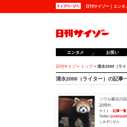
日刊サイゾー｜エンタ
エンタメ
お笑い
日刊サイゾー トップ
>
清水2000（ラ
清水2000（ライター）の記事一覧
ソウル拠点の訪
訪問中。
サイト：
記事一覧
Twitter:
@simizu2
しみずにせん