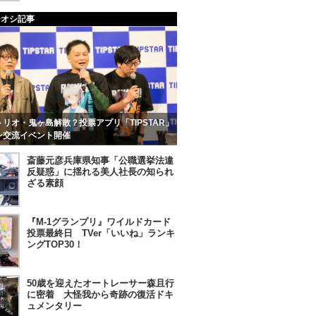
チオシ記事
リオ・鬼ヶ島解散？投票アプリ「TIPSTAR」
ン交流イベント開催
斎藤元彦兵庫県知事「公職選挙法違
反疑惑」に揺れる美人社長の知られ
ざる素顔
『M-1グランプリ』ワイルドカード
投票最終日 TVer「いいね」ランキ
ングTOP30！
50歳を迎えたオートレーサー森且行
に密着 大怪我から奇跡の復活ドキ
ュメンタリー