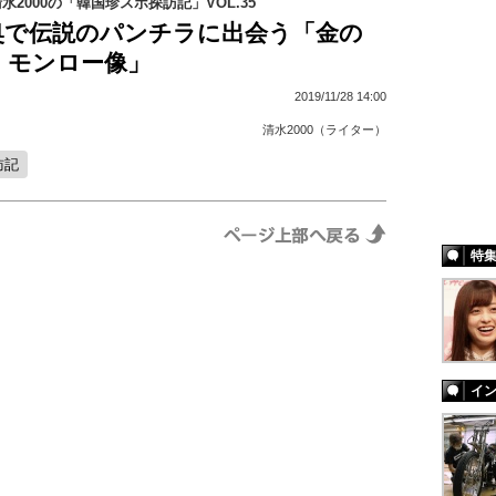
2000の「韓国珍スポ探訪記」VOL.35
奥で伝説のパンチラに出会う「金の
・モンロー像」
2019/11/28 14:00
清水2000（ライター）
訪記
特
イ