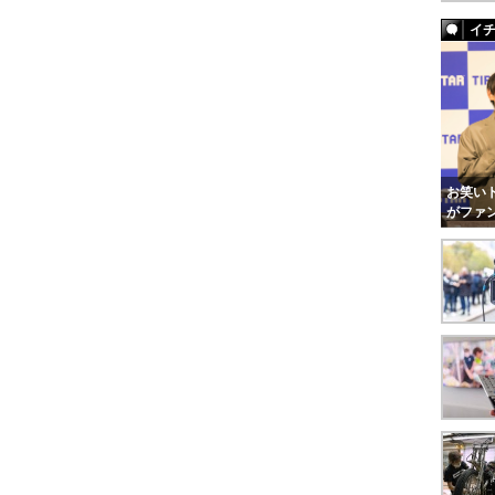
イ
お笑いト
がファ