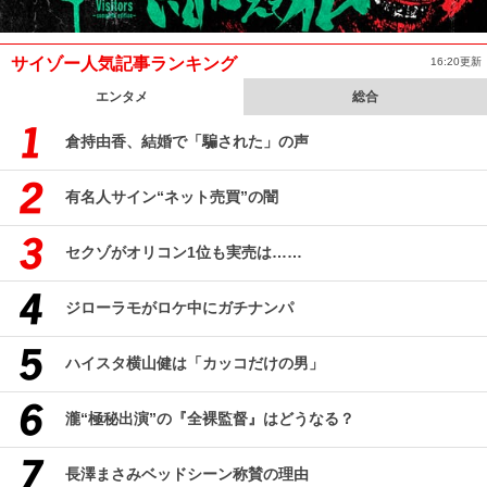
サイゾー人気記事ランキング
16:20更新
エンタメ
総合
倉持由香、結婚で「騙された」の声
有名人サイン“ネット売買”の闇
セクゾがオリコン1位も実売は……
ジローラモがロケ中にガチナンパ
ハイスタ横山健は「カッコだけの男」
瀧“極秘出演”の『全裸監督』はどうなる？
長澤まさみベッドシーン称賛の理由