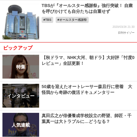
TBSが『オールスター感謝祭』強行突破！ 自粛
を呼びかけても自分たちは自重せず
TBS
オールスター感謝祭
2020/03/26 21:30
日刊サイゾー
ピックアップ
【秋ドラマ、NHK大河、朝ドラ】大好評「忖度0
レビュー」全話更新！
特集
50歳を迎えたオートレーサー森且行に密着 大
怪我から奇跡の復活ドキュメンタリー
インタビュー
真田広之が俳優養成学校設立の野望、師匠・千
葉真一は大トラブルに…どうなる？
人気連載