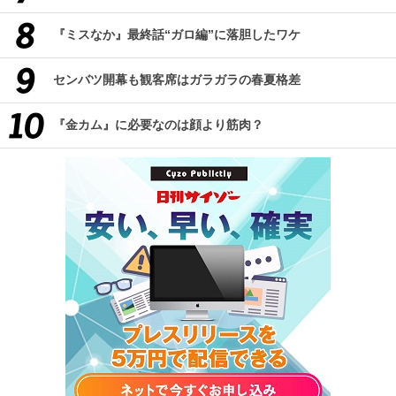
『ミスなか』最終話“ガロ編”に落胆したワケ
センバツ開幕も観客席はガラガラの春夏格差
『金カム』に必要なのは顔より筋肉？