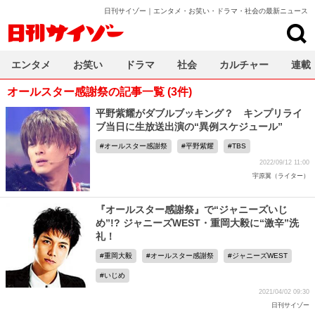
日刊サイゾー｜エンタメ・お笑い・ドラマ・社会の最新ニュース
日刊サイゾー
エンタメ
お笑い
ドラマ
社会
カルチャー
連載
オールスター感謝祭の記事一覧 (3件)
平野紫耀がダブルブッキング？ キンプリライ
ブ当日に生放送出演の“異例スケジュール”
オールスター感謝祭
平野紫耀
TBS
2022/09/12 11:00
宇原翼（ライター）
『オールスター感謝祭』で“ジャニーズいじ
め”!? ジャニーズWEST・重岡大毅に“激辛”洗
礼！
重岡大毅
オールスター感謝祭
ジャニーズWEST
いじめ
2021/04/02 09:30
日刊サイゾー