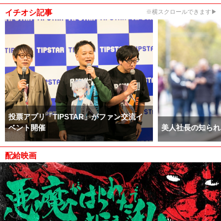
イチオシ記事
※横スクロールできます▶
投票アプリ「TIPSTAR」がファン交流イ
ベント開催
美人社長の知られ
配給映画