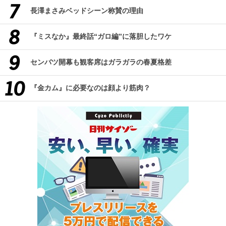
長澤まさみベッドシーン称賛の理由
『ミスなか』最終話“ガロ編”に落胆したワケ
センバツ開幕も観客席はガラガラの春夏格差
『金カム』に必要なのは顔より筋肉？