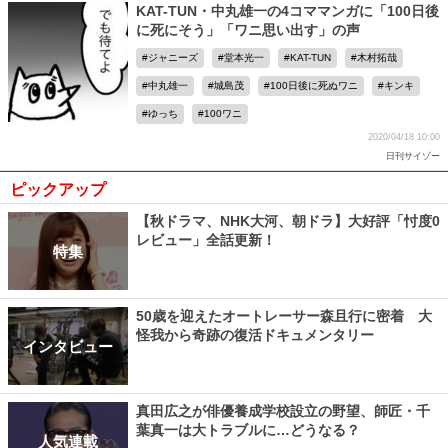
KAT-TUN・中丸雄一の4コママンガに「100日後
に死にそう」「ワニ思い出す」の声
ジャニーズ
堂本光一
KAT-TUN
木村拓哉
中丸雄一
城島茂
100日後に死ぬワニ
キンキ
ゆっち
100ワニ
2020/04/18 10:00
日刊サイゾー
ピックアップ
【秋ドラマ、NHK大河、朝ドラ】大好評「忖度0
レビュー」全話更新！
特集
50歳を迎えたオートレーサー森且行に密着 大
怪我から奇跡の復活ドキュメンタリー
インタビュー
真田広之が俳優養成学校設立の野望、師匠・千
葉真一は大トラブルに…どうなる？
人気連載