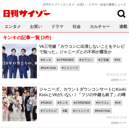
日刊サイゾー｜エンタメ・お笑い・ドラマ・社会の最新ニュース
日刊サイゾー
エンタメ
お笑い
ドラマ
社会
カルチャー
連載
キンキの記事一覧 (3件)
V6三宅健「カウコンに出演しないことをテレビ
で知った」ジャニーズとの不和が露呈か
キンキ
J-FRIENDS
カウコン
三宅健
V6
KinKi Kids
ジャニーズ
2020/12/11 12:00
日刊サイゾー
ジャニーズ、カウントダウンコンサートにKinKi
KidsとV6がいない！「フジの中継も終了」の噂
TOKIO
キンキ
J-FRIENDS
カウコン
V6
フジテレビ
嵐
ジャニーズ
KinKi Kids
2020/12/10 13:00
日刊サイゾー