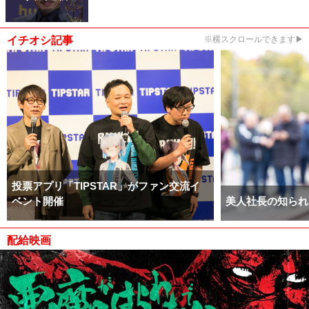
イチオシ記事
※横スクロールできます▶
投票アプリ「TIPSTAR」がファン交流イ
ベント開催
美人社長の知られ
配給映画