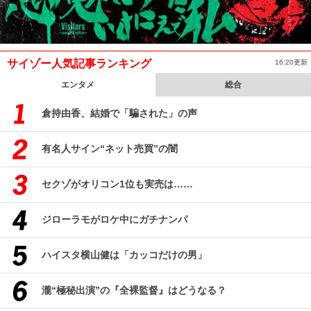
サイゾー人気記事ランキング
16:20更新
エンタメ
総合
倉持由香、結婚で「騙された」の声
有名人サイン“ネット売買”の闇
セクゾがオリコン1位も実売は……
ジローラモがロケ中にガチナンパ
ハイスタ横山健は「カッコだけの男」
瀧“極秘出演”の『全裸監督』はどうなる？