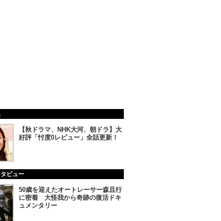
集
【秋ドラマ、NHK大河、朝ドラ】大
好評「忖度0レビュー」全話更新！
ンタビュー
50歳を迎えたオートレーサー森且行
に密着 大怪我から奇跡の復活ドキ
ュメンタリー