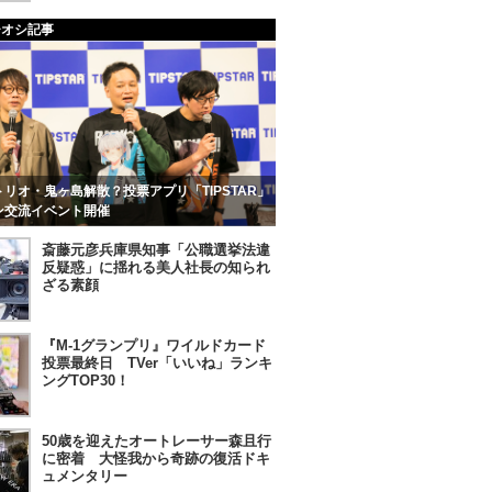
チオシ記事
リオ・鬼ヶ島解散？投票アプリ「TIPSTAR」
ン交流イベント開催
斎藤元彦兵庫県知事「公職選挙法違
反疑惑」に揺れる美人社長の知られ
ざる素顔
『M-1グランプリ』ワイルドカード
投票最終日 TVer「いいね」ランキ
ングTOP30！
50歳を迎えたオートレーサー森且行
に密着 大怪我から奇跡の復活ドキ
ュメンタリー