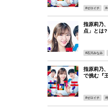
ゼロイチ
指原莉乃
点」とは?
石川みなみ
指原莉乃
で挑む『
ゼロイチ