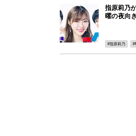
指原莉乃
曜の夜向き
指原莉乃