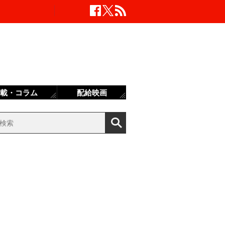
載・コラム
配給映画