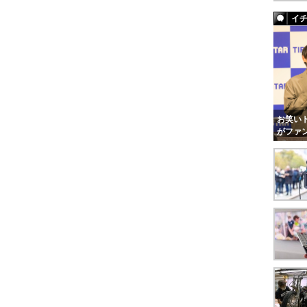
イ
お笑いト
がファ