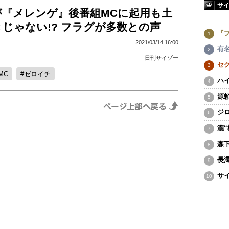
サ
が『メレンゲ』後番組MCに起用も土
じゃない!? フラグが多数との声
『
2021/03/14 16:00
有
日刊サイゾー
セ
MC
ゼロイチ
ハ
源
ジ
瀧
森
長
サ