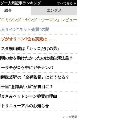
イゾー人気記事ランキング
すべて見る
総合
エンタメ
プロミシング・ヤング・ウーマン』レビュー
名人サイン“ネット売買”の闇
クゾがオリコン1位も実売は……
イスタ横山健は「カッコだけの男」
頼朝の命を助けたかったのは後白河法皇？
ローラモがロケ中にガチナンパ
“極秘出演”の『全裸監督』はどうなる？
下千里“意識高い系”が裏目に？
澤まさみベッドシーン称賛の理由
イトリニューアルのお知らせ
23:20更新