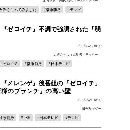
木村之男（芸能記者、TVウォッチャー）
今夜くらべてみました
指原莉乃
テレビ
、『ゼロイチ』不調で強調された「弱
2021/05/25 19:00
黒崎さとし（編集者・ライター）
ゼロイチ
指原莉乃
日本テレビ
、『メレンゲ』後番組の『ゼロイチ』
王様のブランチ』の高い壁
2021/04/21 12:00
日刊サイゾー
指原莉乃
TBS
日本テレビ
テレビ