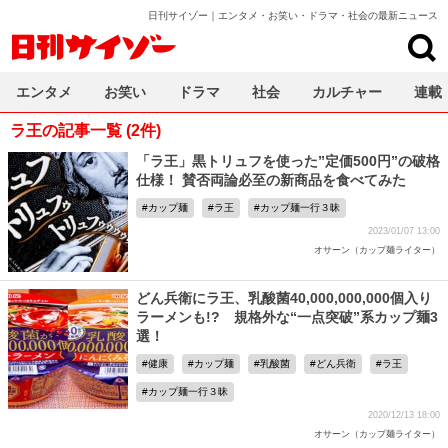
日刊サイゾー｜エンタメ・お笑い・ドラマ・社会の最新ニュース
日刊サイゾー
エンタメ
お笑い
ドラマ
社会
カルチャー
連載
ラ王の記事一覧 (2件)
「ラ王」黒トリュフを使った”定価500円”の破格
仕様！ 賛否両論必至の新商品を食べてみた
カップ麺
ラ王
カップ麺一行３昧
2023/01/07 13:00
オサーン（カップ麺ライター）
どん兵衛にラ王、乳酸菌40,000,000,000個入り
ラーメンも!? 規格外な“一点突破”系カップ麺3
選！
健康
カップ麺
乳酸菌
どん兵衛
ラ王
カップ麺一行３昧
2020/12/13 18:00
オサーン（カップ麺ライター）