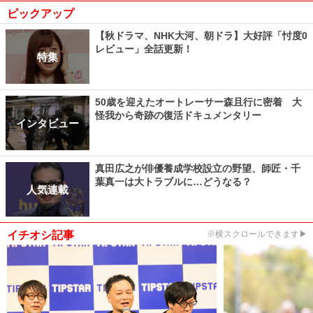
ピックアップ
【秋ドラマ、NHK大河、朝ドラ】大好評「忖度0
レビュー」全話更新！
特集
50歳を迎えたオートレーサー森且行に密着 大
怪我から奇跡の復活ドキュメンタリー
インタビュー
真田広之が俳優養成学校設立の野望、師匠・千
葉真一は大トラブルに…どうなる？
人気連載
イチオシ記事
※横スクロールできます▶