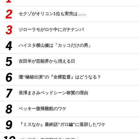
セクゾがオリコン1位も実売は……
ジローラモがロケ中にガチナンパ
ハイスタ横山健は「カッコだけの男」
吉田羊が芸能界から消える日
瀧“極秘出演”の『全裸監督』はどうなる？
長澤まさみベッドシーン称賛の理由
ベッキー復帰難航のワケ
『ミスなか』最終話“ガロ編”に落胆したワケ