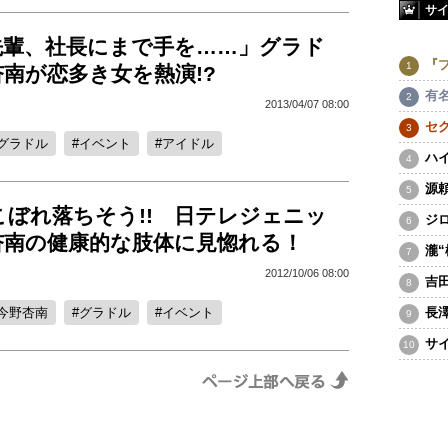
サ
先輩、社長にまで手を……」グラド
『
南が恋多き女を熱演!?
有
2013/04/07 08:00
セ
グラドル
イベント
アイドル
ハ
源
こぼれ落ちそう!! 日テレジェニッ
ジ
杏南の健康的な肢体に見惚れる！
瀧
2012/10/06 08:00
吉
今野杏南
グラドル
イベント
長
サ