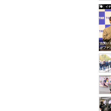
イ
お笑いト
がファ