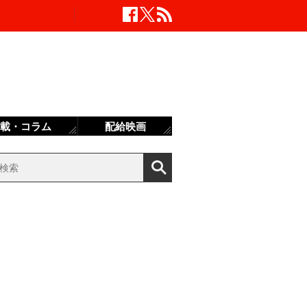
載・コラム
配給映画