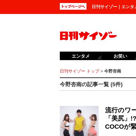
日刊サイゾー｜エンタ
エンタメ
お笑い
日刊サイゾー トップ
>
今野杏南
今野杏南の記事一覧 (5件)
流行のワ
「美尻」!
COCOが