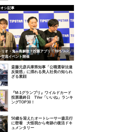
チオシ記事
リオ・鬼ヶ島解散？投票アプリ「TIPSTAR」
ン交流イベント開催
斎藤元彦兵庫県知事「公職選挙法違
反疑惑」に揺れる美人社長の知られ
ざる素顔
『M-1グランプリ』ワイルドカード
投票最終日 TVer「いいね」ランキ
ングTOP30！
50歳を迎えたオートレーサー森且行
に密着 大怪我から奇跡の復活ドキ
ュメンタリー