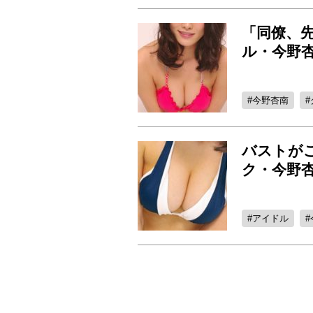
「同僚、
ル・今野杏
今野杏南
バストが
ク・今野
アイドル