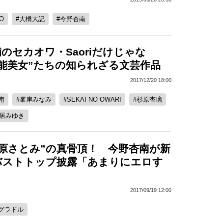
O
大橋大記
今野杏南
のセカオワ・Saoriだけじゃな
芸能美女”たちの知られざる文芸作品
2017/12/20 18:00
南
峯岸みなみ
SEKAI NO OWARI
杉原杏璃
居みゆき
石原さとみ”の真骨頂！ 今野杏南が新
バストトップ披露「あまりにエロす
」
2017/09/19 12:00
グラドル