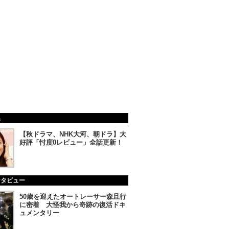
集
【秋ドラマ、NHK大河、朝ドラ】大
好評「忖度0レビュー」全話更新！
ンタビュー
50歳を迎えたオートレーサー森且行
に密着 大怪我から奇跡の復活ドキ
ュメンタリー