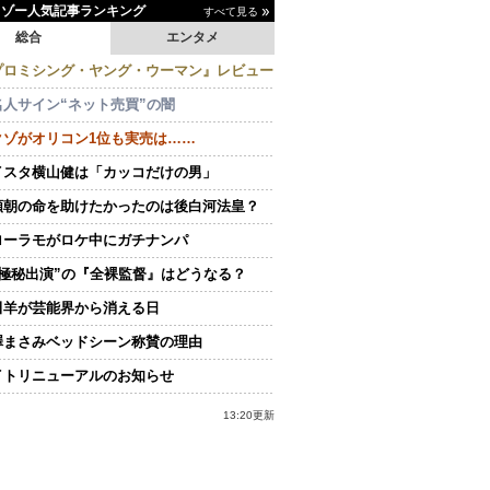
イゾー人気記事ランキング
すべて見る
総合
エンタメ
プロミシング・ヤング・ウーマン』レビュー
名人サイン“ネット売買”の闇
クゾがオリコン1位も実売は……
イスタ横山健は「カッコだけの男」
頼朝の命を助けたかったのは後白河法皇？
ローラモがロケ中にガチナンパ
“極秘出演”の『全裸監督』はどうなる？
田羊が芸能界から消える日
澤まさみベッドシーン称賛の理由
イトリニューアルのお知らせ
13:20更新