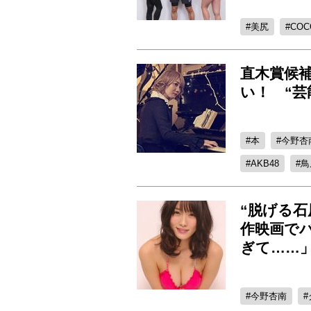
美尻
COC
直木賞候補
い！ “
本
今野杏
AKB48
鳥
“脱げる
作映画で
ぎて……
今野杏南