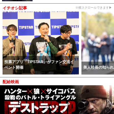
イチオシ記事
※横スクロールできます▶
投票アプリ「TIPSTAR」がファン交流イ
ベント開催
美人社長の知られ
配給映画