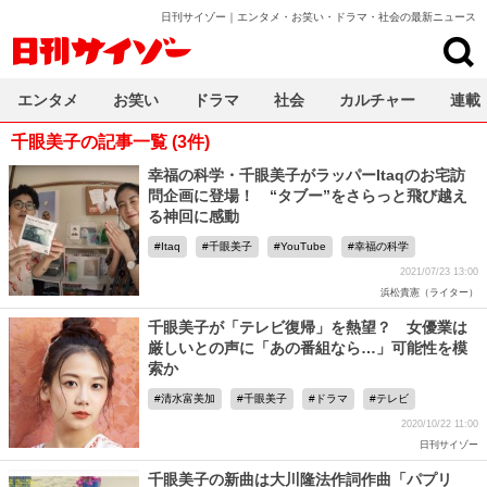
日刊サイゾー｜エンタメ・お笑い・ドラマ・社会の最新ニュース
日刊サイゾー
エンタメ
お笑い
ドラマ
社会
カルチャー
連載
千眼美子の記事一覧 (3件)
幸福の科学・千眼美子がラッパーItaqのお宅訪
問企画に登場！ “タブー”をさらっと飛び越え
る神回に感動
Itaq
千眼美子
YouTube
幸福の科学
2021/07/23 13:00
浜松貴憲（ライター）
千眼美子が「テレビ復帰」を熱望？ 女優業は
厳しいとの声に「あの番組なら…」可能性を模
索か
清水富美加
千眼美子
ドラマ
テレビ
2020/10/22 11:00
日刊サイゾー
千眼美子の新曲は大川隆法作詞作曲「パプリ