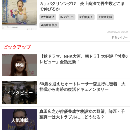
カ」パクリソング!? 炎上商法で再生数どこま
で伸びるか
大川隆法
パプリカ
千眼美子
米津玄師
清水富美加
2020/08/22 10:00
日刊サイゾー
ピックアップ
【秋ドラマ、NHK大河、朝ドラ】大好評「忖度0
レビュー」全話更新！
特集
50歳を迎えたオートレーサー森且行に密着 大
怪我から奇跡の復活ドキュメンタリー
インタビュー
真田広之が俳優養成学校設立の野望、師匠・千
葉真一は大トラブルに…どうなる？
人気連載