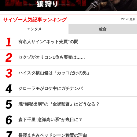
サイゾー人気記事ランキング
22:20更新
エンタメ
総合
有名人サイン“ネット売買”の闇
セクゾがオリコン1位も実売は……
ハイスタ横山健は「カッコだけの男」
ジローラモがロケ中にガチナンパ
瀧“極秘出演”の『全裸監督』はどうなる？
森下千里“意識高い系”が裏目に？
長澤まさみベッドシーン称賛の理由