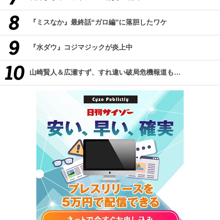
『ミスなか』最終話“ガロ編”に落胆したワケ
『水ダウ』コジマジックが炎上中
山崎賢人＆広瀬すず、すれ違い破局危機報道も…