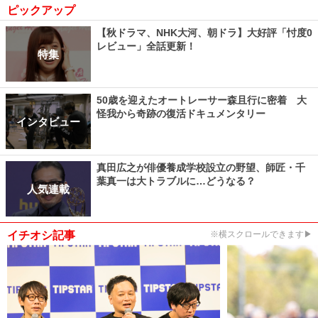
ピックアップ
【秋ドラマ、NHK大河、朝ドラ】大好評「忖度0
レビュー」全話更新！
特集
50歳を迎えたオートレーサー森且行に密着 大
怪我から奇跡の復活ドキュメンタリー
インタビュー
真田広之が俳優養成学校設立の野望、師匠・千
葉真一は大トラブルに…どうなる？
人気連載
イチオシ記事
※横スクロールできます▶