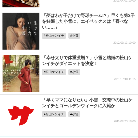
2013/04/01 10:00
「夢はわが子だけで野球チーム!?」早くも第2子
を妊娠した小雪に、エイベックスは「喜べな
い……」
松山ケンイチ
小雪
2012/09/13 10:00
「幸せ太りで体重激増？」小雪と結婚の松山ケ
ンイチがダイエットを決意！
松山ケンイチ
小雪
2011/07/10 11:15
「早くママになりたい」小雪 交際中の松山ケ
ンイチとゴールデンウィークに入籍か
松山ケンイチ
小雪
2011/02/23 18:00