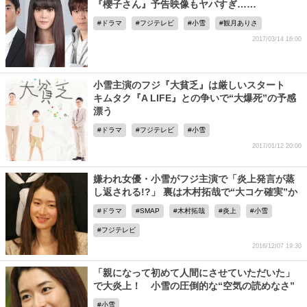
『櫻子さん』予告映像もヤバすぎ……
ドラマ
フジテレビ
小雪
観月ありさ
2017/03/14 16:00
小雪主演のフジ『大貧乏』は厳しいスタート
キムタク『A LIFE』との争いで“大爆死”の予感
漂う
ドラマ
フジテレビ
小雪
2017/01/12 20:00
嫌われ女優・小雪がフジ主演で「炎上発言が蒸
し返される!?」 裏は木村拓哉で“大コケ確実”か
ドラマ
SMAP
木村拓哉
炎上
小雪
フジテレビ
2016/12/07 19:30
「親になって初めて人間にさせていただいた」
で大炎上！ 小雪の圧倒的な“空気の読めなさ”
小雪