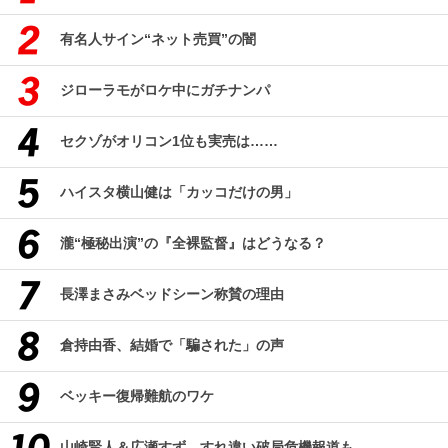
有名人サイン“ネット売買”の闇
ジローラモがロケ中にガチナンパ
セクゾがオリコン1位も実売は……
ハイスタ横山健は「カッコだけの男」
瀧“極秘出演”の『全裸監督』はどうなる？
長澤まさみベッドシーン称賛の理由
倉持由香、結婚で「騙された」の声
ベッキー復帰難航のワケ
山崎賢人＆広瀬すず、すれ違い破局危機報道も…