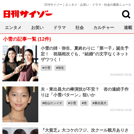
日刊サイゾー｜エンタメ・お笑い・ドラマ・社会の最新ニュース
日刊サイゾー
エンタメ
お笑い
ドラマ
社会
カルチャー
連載
小雪の記事一覧 (12件)
小雪の姉・弥生、夏終わりに「第一子」誕生予
定！ 祝福相次ぐも、“結婚”の文字なくネット
ザワつく！
小雪
弥生
2019/06/02 08:00
夫・東出昌大の棒演技が不安？ 杏の連続子作
りは「小雪パターン」狙いか
松山ケンイチ
小雪
杏
東出昌大
2017/04/04 10:00
『大貧乏』大コケのフジ、次クール観月ありさ