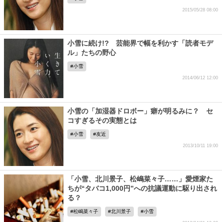
2015/05/28 08:00
小雪に続け!? 芸能界で幅を利かす「読者モデ
ル」たちの野心
小雪
2014/06/12 12:00
小雪の「加湿器ドロボー」癖が明るみに？ セ
コすぎるその実態とは
小雪
友近
2013/10/11 19:00
「小雪、北川景子、松嶋菜々子……」愛煙家た
ちが“タバコ1,000円”への抗議運動に駆り出され
る？
松嶋菜々子
北川景子
小雪