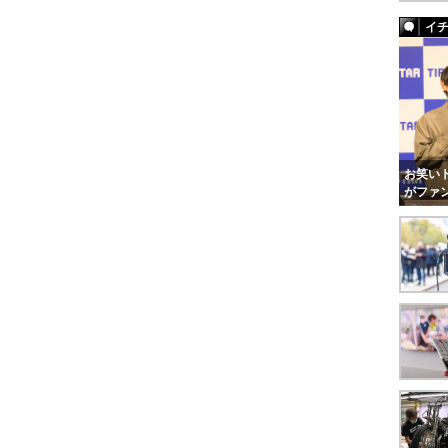
イ
お笑いト
がファ