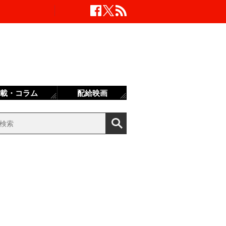
載・コラム
配給映画