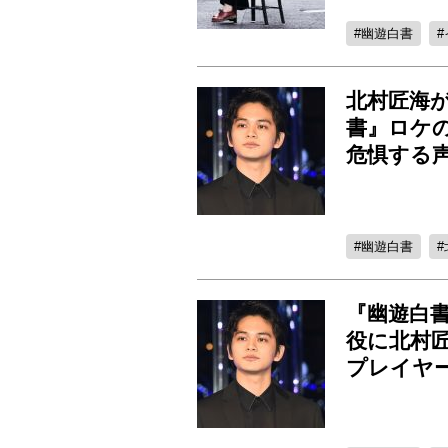
幽遊白書
北村匠海が
書』ロケ
危惧する
幽遊白書
『幽遊白
役に北村
プレイヤ