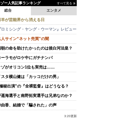
イゾー人気記事ランキング
すべて見る
総合
エンタメ
田羊が芸能界から消える日
プロミシング・ヤング・ウーマン』レビュー
名人サイン“ネット売買”の闇
頼朝の命を助けたかったのは後白河法皇？
ローラモがロケ中にガチナンパ
クゾがオリコン1位も実売は……
イスタ横山健は「カッコだけの男」
“極秘出演”の『全裸監督』はどうなる？
野遥海選手と南野拓実選手は兄弟なのか？
持由香、結婚で「騙された」の声
3:20更新