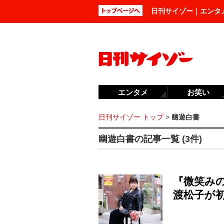
日刊サイゾー｜エンタ
エンタメ
お笑い
日刊サイゾー トップ
>
幽遊白書
幽遊白書の記事一覧 (3件)
『微笑み
渡松子が