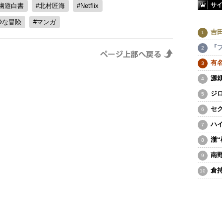
サ
幽遊白書
北村匠海
Netflix
妙な冒険
マンガ
吉
『
有
源
ジ
セ
ハ
瀧
南
倉