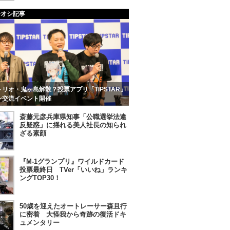
チオシ記事
リオ・鬼ヶ島解散？投票アプリ「TIPSTAR」
ン交流イベント開催
斎藤元彦兵庫県知事「公職選挙法違
反疑惑」に揺れる美人社長の知られ
ざる素顔
『M-1グランプリ』ワイルドカード
投票最終日 TVer「いいね」ランキ
ングTOP30！
50歳を迎えたオートレーサー森且行
に密着 大怪我から奇跡の復活ドキ
ュメンタリー