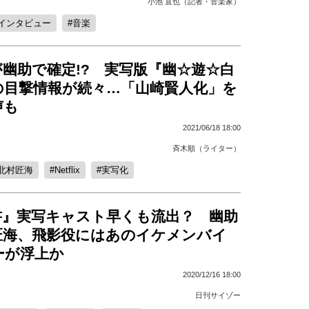
小池 直也（記者・音楽家）
インタビュー
音楽
幽助で確定!? 実写版『幽☆遊☆白
の目撃情報が続々…「山崎賢人化」を
声も
2021/06/18 18:00
斉木順（ライター）
北村匠海
Netflix
実写化
書』実写キャスト早くも流出？ 幽助
匠海、飛影役にはあのイケメンバイ
ーが浮上か
2020/12/16 18:00
日刊サイゾー