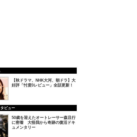
集
【秋ドラマ、NHK大河、朝ドラ】大
好評「忖度0レビュー」全話更新！
ンタビュー
50歳を迎えたオートレーサー森且行
に密着 大怪我から奇跡の復活ドキ
ュメンタリー