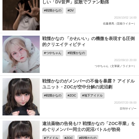
しい「DV音声」拡散でファン動揺
戦慄かなの
DV
2024/10/02 14:00
佐藤勇馬（芸能ライター）
戦慄かなの 「かわいい」の機微を表現する圧倒
的クリエイティビティ
つやちゃん
戦慄かなの
2022/09/10 20:00
つやちゃん（文筆家／ライター）
戦慄かなのがメンバーの不倫を暴露？ アイドル
ユニット・ZOCが空中分解の泥沼劇
戦慄かなの
ZOC
地下アイドル
2020/07/20 06:00
日刊サイゾー
違法薬物の告発も!? 戦慄かなの「ZOC卒業」を
めぐりメンバー同士の泥沼バトルが勃発
アイドル
ZOC
戦慄かなの