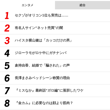
エンタメ
総合
セクゾがオリコン1位も実売は……
有名人サイン“ネット売買”の闇
ハイスタ横山健は「カッコだけの男」
ジローラモがロケ中にガチナンパ
倉持由香、結婚で「騙された」の声
長澤まさみベッドシーン称賛の理由
『ミスなか』最終話“ガロ編”に落胆したワケ
『金カム』に必要なのは顔より筋肉？