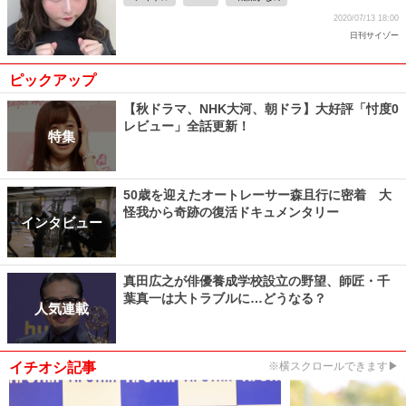
2020/07/13 18:00
日刊サイゾー
ピックアップ
【秋ドラマ、NHK大河、朝ドラ】大好評「忖度0
レビュー」全話更新！
特集
50歳を迎えたオートレーサー森且行に密着 大
怪我から奇跡の復活ドキュメンタリー
インタビュー
真田広之が俳優養成学校設立の野望、師匠・千
葉真一は大トラブルに…どうなる？
人気連載
イチオシ記事
※横スクロールできます▶