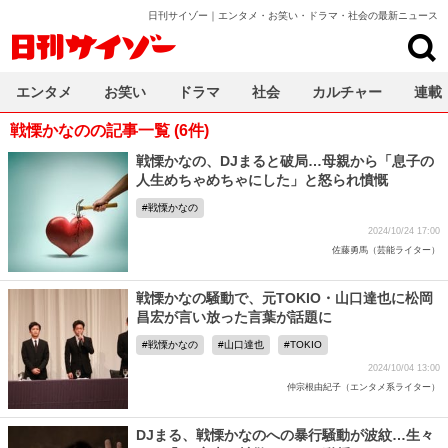
日刊サイゾー｜エンタメ・お笑い・ドラマ・社会の最新ニュース
日刊サイゾー
エンタメ
お笑い
ドラマ
社会
カルチャー
連載
戦慄かなのの記事一覧 (6件)
戦慄かなの、DJまると破局…母親から「息子の
人生めちゃめちゃにした」と怒られ憤慨
戦慄かなの
2024/10/24 17:00
佐藤勇馬（芸能ライター）
戦慄かなの騒動で、元TOKIO・山口達也に松岡
昌宏が言い放った言葉が話題に
戦慄かなの
山口達也
TOKIO
2024/10/04 13:00
仲宗根由紀子（エンタメ系ライター）
DJまる、戦慄かなのへの暴行騒動が波紋…生々