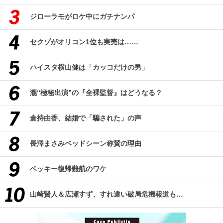
ジローラモがロケ中にガチナンパ
セクゾがオリコン1位も実売は……
ハイスタ横山健は「カッコだけの男」
瀧“極秘出演”の『全裸監督』はどうなる？
倉持由香、結婚で「騙された」の声
長澤まさみベッドシーン称賛の理由
ベッキー復帰難航のワケ
山崎賢人＆広瀬すず、すれ違い破局危機報道も…