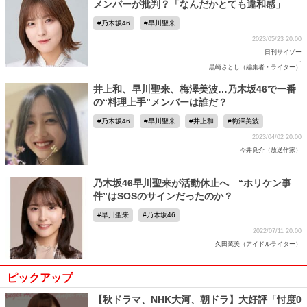
メンバーが批判？「なんだかとても違和感」
乃木坂46
早川聖来
2023/05/23 20:00
日刊サイゾー
,
黒崎さとし（編集者・ライター）
井上和、早川聖来、梅澤美波…乃木坂46で一番
の“料理上手”メンバーは誰だ？
乃木坂46
早川聖来
井上和
梅澤美波
2023/04/02 20:00
今井良介（放送作家）
乃木坂46早川聖来が活動休止へ “ホリケン事
件”はSOSのサインだったのか？
早川聖来
乃木坂46
2022/07/11 20:00
久田萬美（アイドルライター）
ピックアップ
【秋ドラマ、NHK大河、朝ドラ】大好評「忖度0