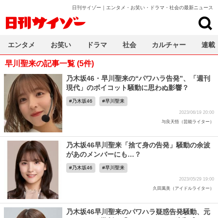
日刊サイゾー｜エンタメ・お笑い・ドラマ・社会の最新ニュース
日刊サイゾー
エンタメ
お笑い
ドラマ
社会
カルチャー
連載
早川聖来の記事一覧 (5件)
乃木坂46・早川聖来の“パワハラ告発”、「週刊
現代」のボイコット騒動に思わぬ影響？
乃木坂46
早川聖来
2023/06/19 20:00
与良天悟（芸能ライター）
乃木坂46早川聖来「捨て身の告発」騒動の余波
があのメンバーにも…？
乃木坂46
早川聖来
2023/05/29 19:00
久田萬美（アイドルライター）
乃木坂46早川聖来のパワハラ疑惑告発騒動、元