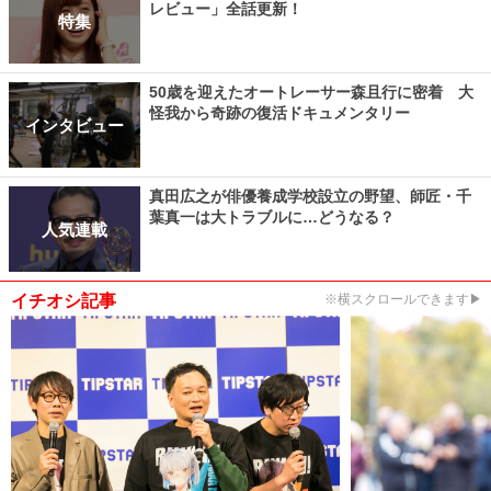
レビュー」全話更新！
特集
50歳を迎えたオートレーサー森且行に密着 大
怪我から奇跡の復活ドキュメンタリー
インタビュー
真田広之が俳優養成学校設立の野望、師匠・千
葉真一は大トラブルに…どうなる？
人気連載
イチオシ記事
※横スクロールできます▶