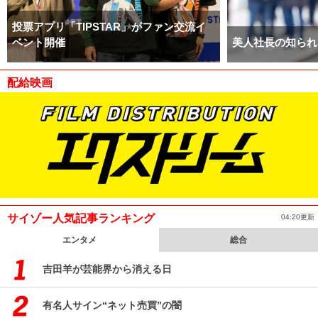
投票アプリ「TIPSTAR」がファン交流イ
ベント開催
美人社長の知られ
配給映画
サイゾー人気記事ランキング
04:20更新
エンタメ
総合
吉田羊が芸能界から消える日
有名人サイン“ネット売買”の闇