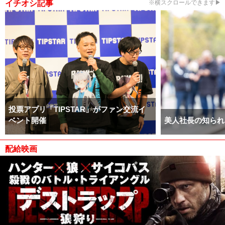
イチオシ記事
※横スクロールできます▶
投票アプリ「TIPSTAR」がファン交流イ
ベント開催
美人社長の知られ
配給映画