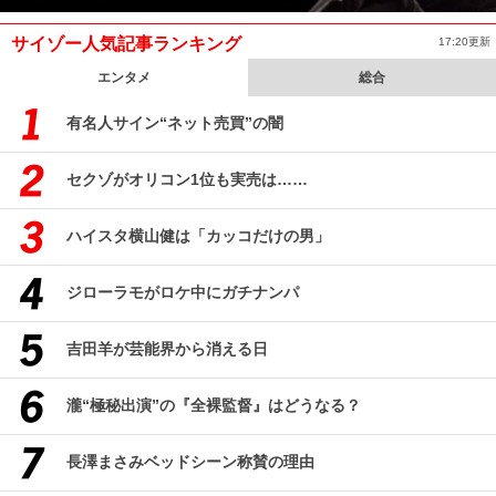
サイゾー人気記事ランキング
17:20更新
エンタメ
総合
有名人サイン“ネット売買”の闇
セクゾがオリコン1位も実売は……
ハイスタ横山健は「カッコだけの男」
ジローラモがロケ中にガチナンパ
吉田羊が芸能界から消える日
瀧“極秘出演”の『全裸監督』はどうなる？
長澤まさみベッドシーン称賛の理由