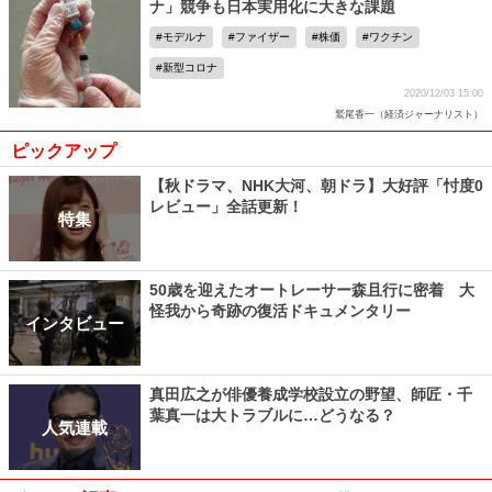
ナ」競争も日本実用化に大きな課題
モデルナ
ファイザー
株価
ワクチン
新型コロナ
2020/12/03 15:00
鷲尾香一（経済ジャーナリスト）
ピックアップ
【秋ドラマ、NHK大河、朝ドラ】大好評「忖度0
レビュー」全話更新！
特集
50歳を迎えたオートレーサー森且行に密着 大
怪我から奇跡の復活ドキュメンタリー
インタビュー
真田広之が俳優養成学校設立の野望、師匠・千
葉真一は大トラブルに…どうなる？
人気連載