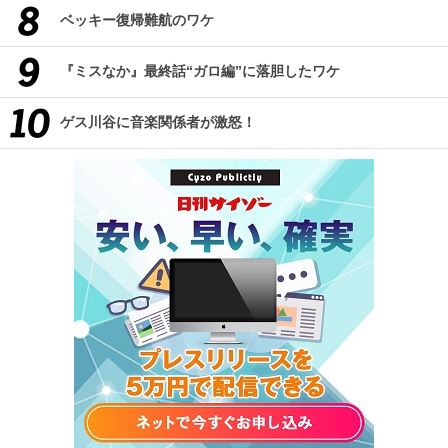
ベッキー復帰難航のワケ
『ミスなか』最終話“ガロ編”に落胆したワケ
ゲス川谷に音楽関係者が激怒！