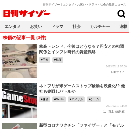
日刊サイゾー｜エンタメ・お笑い・ドラマ・社会の最新ニュース
日刊サイゾー
エンタメ
お笑い
ドラマ
社会
カルチャー
連載
株価の記事一覧 (3件)
株高トレンド、今後はどうなる？円安との相関
関係とインフレ時代の資産戦略
円安
株価
2023/07/12 07:00
日刊サイゾー
ネトフリが米ゲームストップ騒動を映像化!? 他
社も参戦しバトルか
株価
Netflix
アメリカ
ゲーム
2021/02/10 14:00
辻 英之（編集者）
新型コロナワクチン「ファイザー」と「モデル